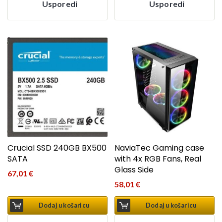
Usporedi
Usporedi
Crucial SSD 240GB BX500
NaviaTec Gaming case
SATA
with 4x RGB Fans, Real
Glass Side
67,01
€
58,01
€
Dodaj u košaricu
Dodaj u košaricu