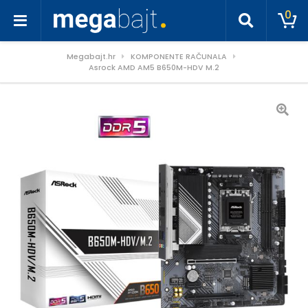
0
Megabajt.hr
KOMPONENTE RAČUNALA
Asrock AMD AM5 B650M-HDV M.2