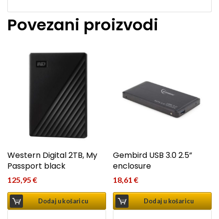
Povezani proizvodi
Western Digital 2TB, My
Gembird USB 3.0 2.5”
Passport black
enclosure
125,95
€
18,61
€
Dodaj u košaricu
Dodaj u košaricu