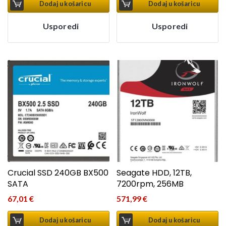
Dodaj u košaricu
Dodaj u košaricu
Usporedi
Usporedi
Crucial SSD 240GB BX500
Seagate HDD, 12TB,
SATA
7200rpm, 256MB
67,01
€
571,99
€
Dodaj u košaricu
Dodaj u košaricu