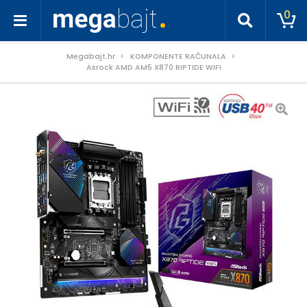
0
Megabajt.hr
KOMPONENTE RAČUNALA
Asrock AMD AM5 X870 RIPTIDE WIFI