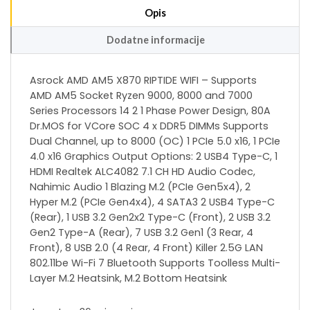
Opis
Dodatne informacije
Asrock AMD AM5 X870 RIPTIDE WIFI – Supports
AMD AM5 Socket Ryzen 9000, 8000 and 7000
Series Processors 14 2 1 Phase Power Design, 80A
Dr.MOS for VCore SOC 4 x DDR5 DIMMs Supports
Dual Channel, up to 8000 (OC) 1 PCIe 5.0 x16, 1 PCIe
4.0 x16 Graphics Output Options: 2 USB4 Type-C, 1
HDMI Realtek ALC4082 7.1 CH HD Audio Codec,
Nahimic Audio 1 Blazing M.2 (PCIe Gen5x4), 2
Hyper M.2 (PCIe Gen4x4), 4 SATA3 2 USB4 Type-C
(Rear), 1 USB 3.2 Gen2x2 Type-C (Front), 2 USB 3.2
Gen2 Type-A (Rear), 7 USB 3.2 Gen1 (3 Rear, 4
Front), 8 USB 2.0 (4 Rear, 4 Front) Killer 2.5G LAN
802.11be Wi-Fi 7 Bluetooth Supports Toolless Multi-
Layer M.2 Heatsink, M.2 Bottom Heatsink