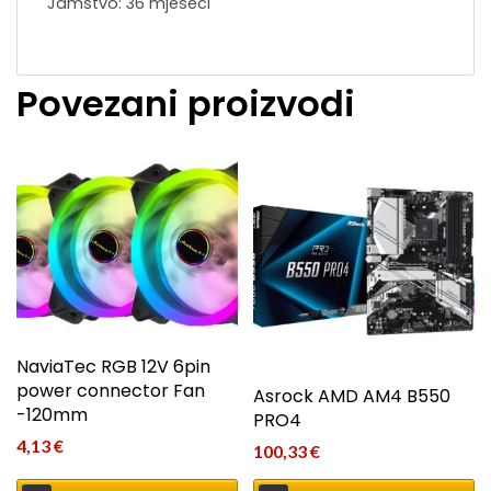
Jamstvo: 36 mjeseci
Povezani proizvodi
NaviaTec RGB 12V 6pin
power connector Fan
Asrock AMD AM4 B550
-120mm
PRO4
4,13
€
100,33
€