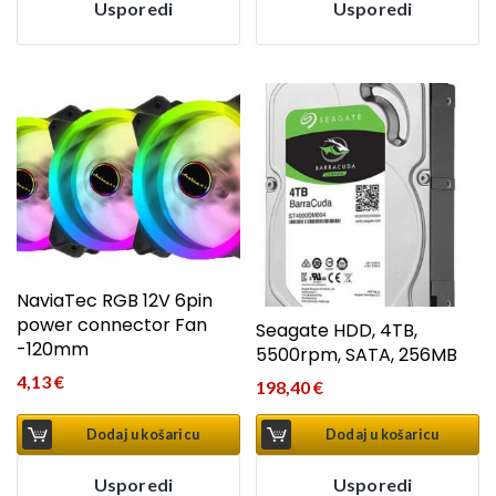
Usporedi
Usporedi
NaviaTec RGB 12V 6pin
power connector Fan
Seagate HDD, 4TB,
-120mm
5500rpm, SATA, 256MB
4,13
€
198,40
€
Dodaj u košaricu
Dodaj u košaricu
Usporedi
Usporedi