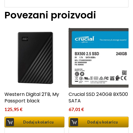
Povezani proizvodi
Western Digital 2TB, My
Crucial SSD 240GB BX500
Passport black
SATA
125,95
€
67,01
€
Dodaj u košaricu
Dodaj u košaricu