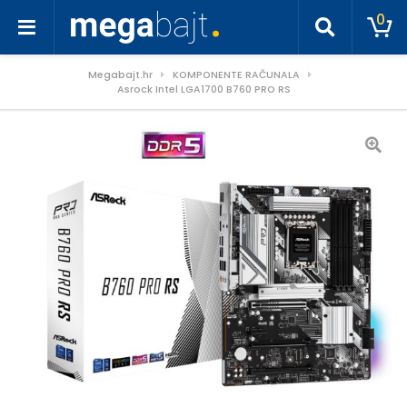
0
Megabajt.hr
KOMPONENTE RAČUNALA
Asrock Intel LGA1700 B760 PRO RS