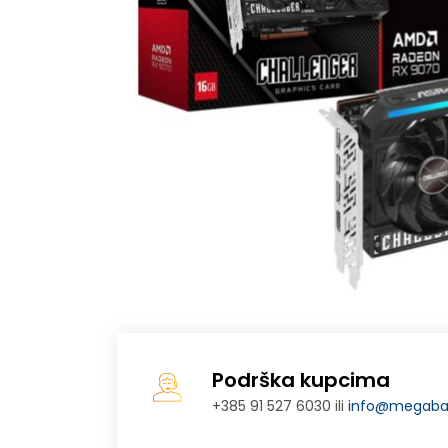
Podrška kupcima
+385 91 527 6030 ili
info@megabaj