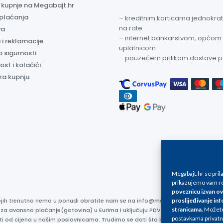
a kupnje na Megabajt.hr
 plaćanja
– kreditnim karticama jednokratn
na rate
va
– internet bankarstvom, općom
 i reklamacije
uplatnicom
o sigurnosti
– pouzećem prilikom dostave 
ost i kolačići
za kupnju
Megabajt.hr se pri
prikazujemo vam re
poveznicu izvan ov
proslijeđivanje inf
kojih trenutno nema u ponudi obratite nam se na info@megabajt.hr. Sve cijen
stranicama
.
Možete 
 za avansno plaćanje(gotovina) u Eurima i uključuju PDV. Sve cijene su iskaz
postavkama privatn
ti od cijena u našim poslovnicama. Trudimo se dati što bolji i točniji opis i s