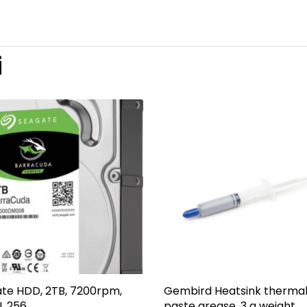
i
te HDD, 2TB, 7200rpm,
Gembird Heatsink therma
I, 256
paste grease, 3 g weight