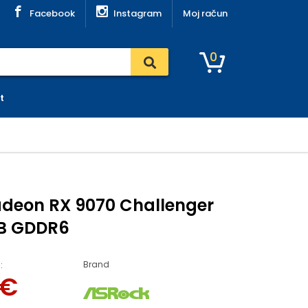
Facebook
Instagram
Moj račun
0
t
adeon RX 9070 Challenger
GB GDDR6
Brand
:
€