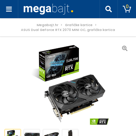
0
Megabajt.hr
Grafičke kartice
ASUS Dual GeForce RTX 2070 MINI OC, grafička kartica