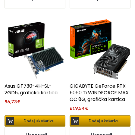
Asus GT730-4H-SL-
GIGABYTE GeForce RTX
2GD5, grafička kartica
5060 Ti WINDFORCE MAX
OC 8G, grafička kartica
96,73
€
619,54
€
Dodaj u košaricu
Dodaj u košaricu
Usporedi
Usporedi