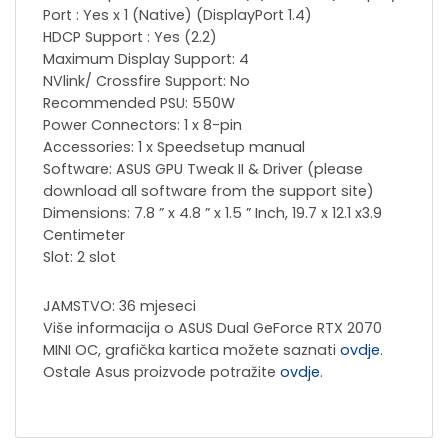
Port : Yes x 1 (Native) (DisplayPort 1.4)
HDCP Support : Yes (2.2)
Maximum Display Support: 4
NVlink/ Crossfire Support: No
Recommended PSU: 550W
Power Connectors: 1 x 8-pin
Accessories: 1 x Speedsetup manual
Software: ASUS GPU Tweak II & Driver (please
download all software from the support site)
Dimensions: 7.8 ” x 4.8 ” x 1.5 ” Inch, 19.7 x 12.1 x3.9
Centimeter
Slot: 2 slot
JAMSTVO: 36 mjeseci
Više informacija o ASUS Dual GeForce RTX 2070
MINI OC, grafička kartica možete saznati
ovdje
.
Ostale Asus proizvode potražite
ovdje
.