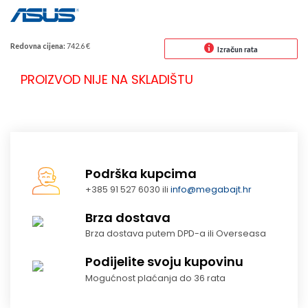
Redovna cijena:
742.6 €
Izračun rata
PROIZVOD NIJE NA SKLADIŠTU
Podrška kupcima
+385 91 527 6030 ili
info@megabajt.hr
Brza dostava
Brza dostava putem DPD-a ili Overseasa
Podijelite svoju kupovinu
Mogućnost plaćanja do 36 rata