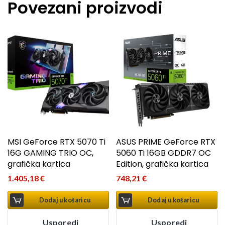
Povezani proizvodi
MSI GeForce RTX 5070 Ti
ASUS PRIME GeForce RTX
16G GAMING TRIO OC,
5060 Ti 16GB GDDR7 OC
grafička kartica
Edition, grafička kartica
1.405,18
€
748,21
€
Dodaj u košaricu
Dodaj u košaricu
Usporedi
Usporedi