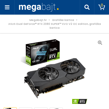
0
Megabajt.hr
Grafičke kartice
ASUS Dual GeForce® RTX 2080 SUPER™ EVO V2 OC edition, grafička
kartica