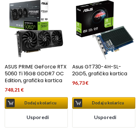
ASUS PRIME GeForce RTX
Asus GT730-4H-SL-
5060 Ti 16GB GDDR7 OC
2GD5, grafička kartica
Edition, grafička kartica
96,73
€
748,21
€
Dodaj u košaricu
Dodaj u košaricu
Usporedi
Usporedi