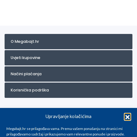
O Megabajt.hr
Uvjeti kupovine
Načini plaćanja
Korisnička podrška
Upravljanje kolačićima
Megabajt.hr se prilagođava vama. Prema vašem ponašanju na stranici mi
prilagođavamo sadržaj i prikazujemo vam relevantne ponude i proizvode.