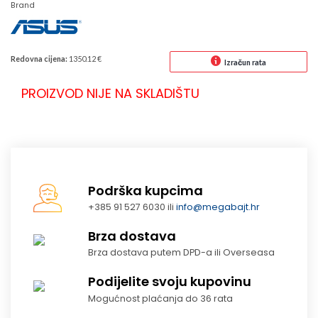
Brand
Redovna cijena:
1350.12 €
Izračun rata
PROIZVOD NIJE NA SKLADIŠTU
Podrška kupcima
+385 91 527 6030 ili
info@megabajt.hr
Brza dostava
Brza dostava putem DPD-a ili Overseasa
Podijelite svoju kupovinu
Mogućnost plaćanja do 36 rata