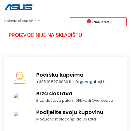
Redovna cijena:
384.21 €
Izračun rata
PROIZVOD NIJE NA SKLADIŠTU
Podrška kupcima
+385 91 527 6030 ili
info@megabajt.hr
Brza dostava
Brza dostava putem DPD-a ili Overseasa
Podijelite svoju kupovinu
Mogućnost plaćanja do 36 rata