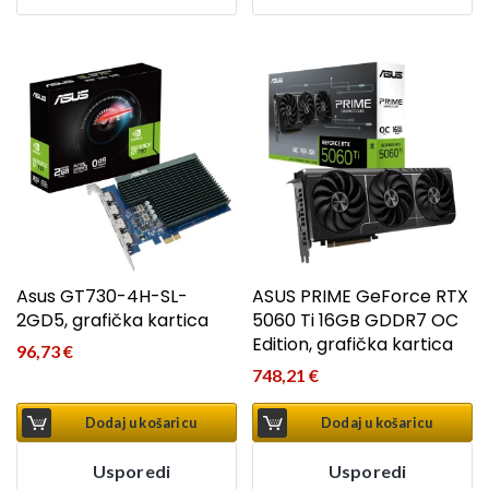
Asus GT730-4H-SL-
ASUS PRIME GeForce RTX
2GD5, grafička kartica
5060 Ti 16GB GDDR7 OC
Edition, grafička kartica
96,73
€
748,21
€
Dodaj u košaricu
Dodaj u košaricu
Usporedi
Usporedi