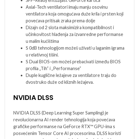
SFF-Ready entuzijast GeForce kartica
Axial-Tech ventilatori imaju manju osovinu
ventilatora koja omogućava duže krila i prsten koji
povećava pritisak zraka prema dolje
Dizajn od 2 slota maksimizira kompatibilnost i
učinkovitost hlađenja za izvanredne performanse
u malim kućištima
S 0dB tehnologijom možeš uživati u laganim igrama
u relativnoj tišini.
S Dual BIOS-om možeš prebacivati između BIOS
profila „Tih“ i „Performanse“
Duple kuglične ležajeve za ventilatore traju do
dvostruko duže od kliznih ležajeva.
NVIDIA DLSS
NVIDIA DLSS (Deep Learning Super Sampling) je
revolucionarna AI render tehnologija koja povećava
grafičke performanse na GeForce RTX™ GPU-ima s
posvećenim Tensor Core AI procesorima. DLSS koristi