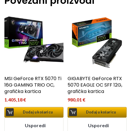
Povezani proizvodi
MSI GeForce RTX 5070 Ti
GIGABYTE GeForce RTX
16G GAMING TRIO OC,
5070 EAGLE OC SFF 12G,
grafička kartica
grafička kartica
1.405,18
€
980,01
€
Dodaj u košaricu
Dodaj u košaricu
Usporedi
Usporedi