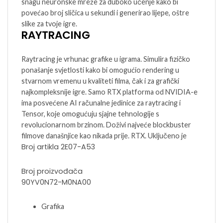
snagu neuronske mreže za duboko učenje kako bi
povećao broj sličica u sekundi i generirao lijepe, oštre
slike za tvoje igre.
RAYTRACING
Raytracing je vrhunac grafike u igrama. Simulira fizičko
ponašanje svjetlosti kako bi omogućio rendering u
stvarnom vremenu u kvaliteti filma, čak i za grafički
najkompleksnije igre. Samo RTX platforma od NVIDIA-e
ima posvećene AI računalne jedinice za raytracing i
Tensor, koje omogućuju sjajne tehnologije s
revolucionarnom brzinom. Doživi najveće blockbuster
filmove današnjice kao nikada prije. RTX. Uključeno je
Broj artikla
2E07-A53
Broj proizvođača
90YV0N72-M0NA00
Grafika