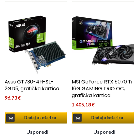
Asus GT730-4H-SL-
MSI GeForce RTX 5070 Ti
2GD5, grafička kartica
16G GAMING TRIO OC,
grafička kartica
96,73
€
1.405,18
€
Dodaj u košaricu
Dodaj u košaricu
Usporedi
Usporedi