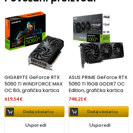
GIGABYTE GeForce RTX
ASUS PRIME GeForce RTX
5060 Ti WINDFORCE MAX
5060 Ti 16GB GDDR7 OC
OC 8G, grafička kartica
Edition, grafička kartica
619,54
€
748,21
€
Dodaj u košaricu
Dodaj u košaricu
Usporedi
Usporedi