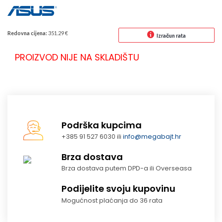
Redovna cijena:
351.29 €
Izračun rata
PROIZVOD NIJE NA SKLADIŠTU
Podrška kupcima
+385 91 527 6030 ili
info@megabajt.hr
Brza dostava
Brza dostava putem DPD-a ili Overseasa
Podijelite svoju kupovinu
Mogućnost plaćanja do 36 rata