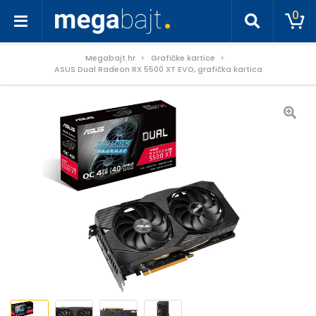
0
Megabajt.hr
Grafičke kartice
ASUS Dual Radeon RX 5500 XT EVO, grafička kartica