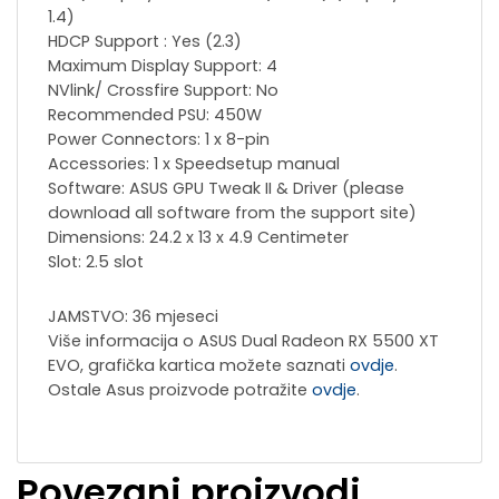
1.4)
HDCP Support : Yes (2.3)
Maximum Display Support: 4
NVlink/ Crossfire Support: No
Recommended PSU: 450W
Power Connectors: 1 x 8-pin
Accessories: 1 x Speedsetup manual
Software: ASUS GPU Tweak II & Driver (please
download all software from the support site)
Dimensions: 24.2 x 13 x 4.9 Centimeter
Slot: 2.5 slot
JAMSTVO: 36 mjeseci
Više informacija o ASUS Dual Radeon RX 5500 XT
EVO, grafička kartica možete saznati
ovdje
.
Ostale Asus proizvode potražite
ovdje
.
Povezani proizvodi