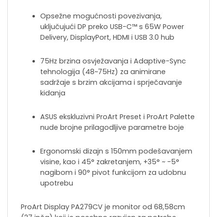
Opsežne mogućnosti povezivanja,
uključujući DP preko USB-C™ s 65W Power
Delivery, DisplayPort, HDMI i USB 3.0 hub
75Hz brzina osvježavanja i Adaptive-Sync
tehnologija (48~75Hz) za animirane
sadržaje s brzim akcijama i sprječavanje
kidanja
ASUS ekskluzivni ProArt Preset i ProArt Palette
nude brojne prilagodljive parametre boje
Ergonomski dizajn s 150mm podešavanjem
visine, kao i 45° zakretanjem, +35° ~ -5°
nagibom i 90° pivot funkcijom za udobnu
upotrebu
ProArt Display PA279CV je monitor od 68,58cm