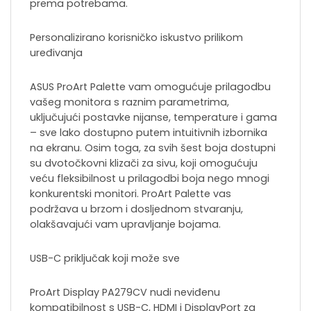
prema potrebama.
Personalizirano korisničko iskustvo prilikom
uređivanja
ASUS ProArt Palette vam omogućuje prilagodbu
vašeg monitora s raznim parametrima,
uključujući postavke nijanse, temperature i gama
– sve lako dostupno putem intuitivnih izbornika
na ekranu. Osim toga, za svih šest boja dostupni
su dvotočkovni klizači za sivu, koji omogućuju
veću fleksibilnost u prilagodbi boja nego mnogi
konkurentski monitori. ProArt Palette vas
podržava u brzom i dosljednom stvaranju,
olakšavajući vam upravljanje bojama.
USB-C priključak koji može sve
ProArt Display PA279CV nudi neviđenu
kompatibilnost s USB-C, HDMI i DisplayPort za