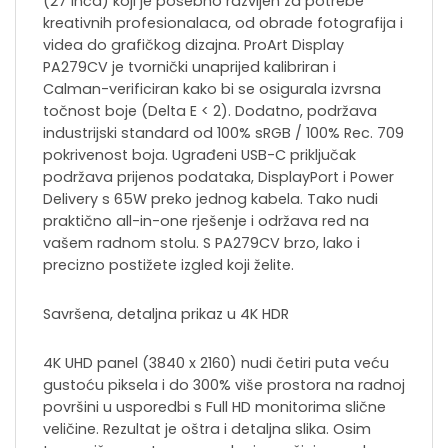
(27 inča) koji je posebno razvijen za potrebe
kreativnih profesionalaca, od obrade fotografija i
videa do grafičkog dizajna. ProArt Display
PA279CV je tvornički unaprijed kalibriran i
Calman-verificiran kako bi se osigurala izvrsna
točnost boje (Delta E < 2). Dodatno, podržava
industrijski standard od 100% sRGB / 100% Rec. 709
pokrivenost boja. Ugrađeni USB-C priključak
podržava prijenos podataka, DisplayPort i Power
Delivery s 65W preko jednog kabela. Tako nudi
praktično all-in-one rješenje i održava red na
vašem radnom stolu. S PA279CV brzo, lako i
precizno postižete izgled koji želite.
Savršena, detaljna prikaz u 4K HDR
4K UHD panel (3840 x 2160) nudi četiri puta veću
gustoću piksela i do 300% više prostora na radnoj
površini u usporedbi s Full HD monitorima slične
veličine. Rezultat je oštra i detaljna slika. Osim