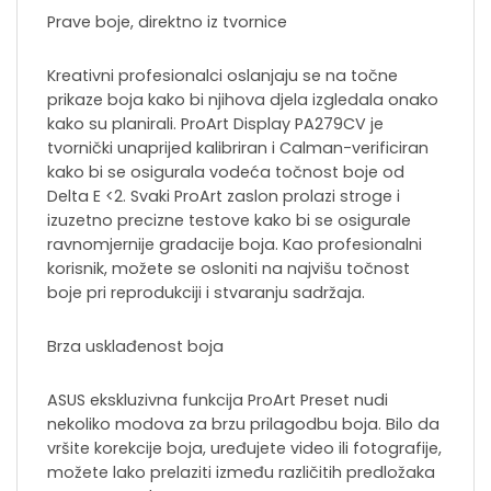
Prave boje, direktno iz tvornice
Kreativni profesionalci oslanjaju se na točne
prikaze boja kako bi njihova djela izgledala onako
kako su planirali. ProArt Display PA279CV je
tvornički unaprijed kalibriran i Calman-verificiran
kako bi se osigurala vodeća točnost boje od
Delta E <2. Svaki ProArt zaslon prolazi stroge i
izuzetno precizne testove kako bi se osigurale
ravnomjernije gradacije boja. Kao profesionalni
korisnik, možete se osloniti na najvišu točnost
boje pri reprodukciji i stvaranju sadržaja.
Brza usklađenost boja
ASUS ekskluzivna funkcija ProArt Preset nudi
nekoliko modova za brzu prilagodbu boja. Bilo da
vršite korekcije boja, uređujete video ili fotografije,
možete lako prelaziti između različitih predložaka