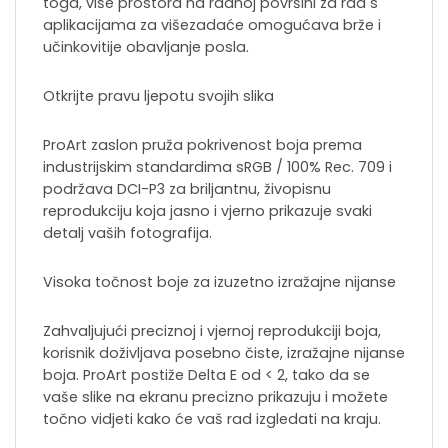
toga, više prostora na radnoj površini za rad s
aplikacijama za višezadaće omogućava brže i
učinkovitije obavljanje posla.
Otkrijte pravu ljepotu svojih slika
ProArt zaslon pruža pokrivenost boja prema
industrijskim standardima sRGB / 100% Rec. 709 i
podržava DCI-P3 za briljantnu, živopisnu
reprodukciju koja jasno i vjerno prikazuje svaki
detalj vaših fotografija.
Visoka točnost boje za izuzetno izražajne nijanse
Zahvaljujući preciznoj i vjernoj reprodukciji boja,
korisnik doživljava posebno čiste, izražajne nijanse
boja. ProArt postiže Delta E od < 2, tako da se
vaše slike na ekranu precizno prikazuju i možete
točno vidjeti kako će vaš rad izgledati na kraju.