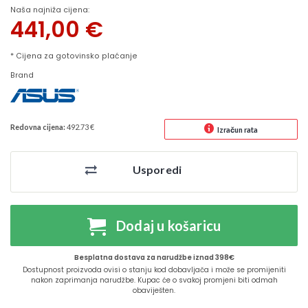
Naša najniža cijena:
441,00
€
* Cijena za gotovinsko plaćanje
Brand
Redovna cijena:
492.73 €
Izračun rata
Usporedi
Dodaj u košaricu
Besplatna dostava za narudžbe iznad 398€
Dostupnost proizvoda ovisi o stanju kod dobavljača i može se promijeniti
nakon zaprimanja narudžbe. Kupac će o svakoj promjeni biti odmah
obaviješten.