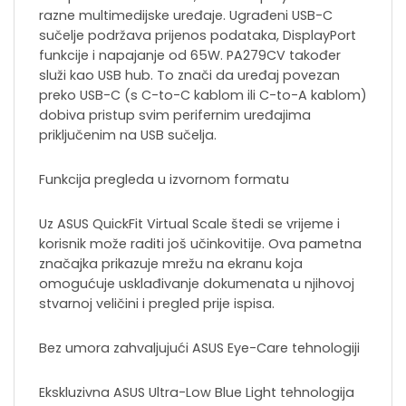
razne multimedijske uređaje. Ugrađeni USB-C
sučelje podržava prijenos podataka, DisplayPort
funkcije i napajanje od 65W. PA279CV također
služi kao USB hub. To znači da uređaj povezan
preko USB-C (s C-to-C kablom ili C-to-A kablom)
dobiva pristup svim perifernim uređajima
priključenim na USB sučelja.
Funkcija pregleda u izvornom formatu
Uz ASUS QuickFit Virtual Scale štedi se vrijeme i
korisnik može raditi još učinkovitije. Ova pametna
značajka prikazuje mrežu na ekranu koja
omogućuje usklađivanje dokumenata u njihovoj
stvarnoj veličini i pregled prije ispisa.
Bez umora zahvaljujući ASUS Eye-Care tehnologiji
Ekskluzivna ASUS Ultra-Low Blue Light tehnologija