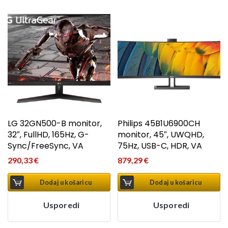
LG 32GN500-B monitor,
Philips 45B1U6900CH
32″, FullHD, 165Hz, G-
monitor, 45″, UWQHD,
Sync/FreeSync, VA
75Hz, USB-C, HDR, VA
290,33
€
879,29
€
Dodaj u košaricu
Dodaj u košaricu
Usporedi
Usporedi