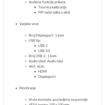
dodatne funkcije prikaza:
Tvornica kalibracija
PiP način (slika u slici)
Vanjske veze
Broj Displayport: 1 kom
USB tip:
USB-C
USB 3.0
Broj USB-C: 1 kom
Audio izlazi: Audio izlaz
ekst. veze:
HDMI
Displayport
Montiranje
Vrste montaže: postavljeno na postolje
VESA norma: 100 x 100 mm