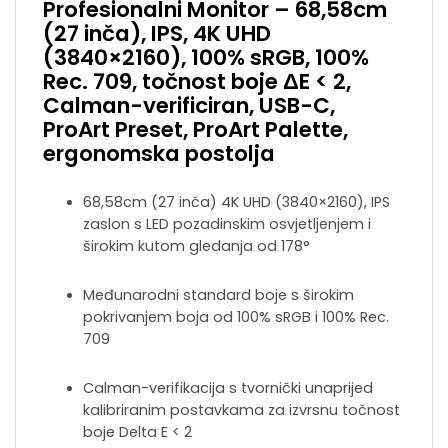
Profesionalni Monitor – 68,58cm
(27 inča), IPS, 4K UHD
(3840×2160), 100% sRGB, 100%
Rec. 709, točnost boje ΔE < 2,
Calman-verificiran, USB-C,
ProArt Preset, ProArt Palette,
ergonomska postolja
68,58cm (27 inča) 4K UHD (3840×2160), IPS
zaslon s LED pozadinskim osvjetljenjem i
širokim kutom gledanja od 178°
Međunarodni standard boje s širokim
pokrivanjem boja od 100% sRGB i 100% Rec.
709
Calman-verifikacija s tvornički unaprijed
kalibriranim postavkama za izvrsnu točnost
boje Delta E < 2