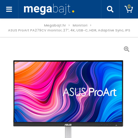
0
Megabajt.hr
Monitori
ASUS ProArt PA279CV monitor, 27″, 4K, USB-C, HDR, Adaptive Sync, IPS