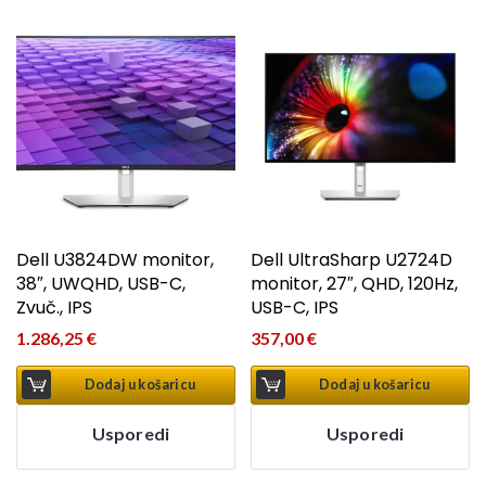
Dell U3824DW monitor,
Dell UltraSharp U2724D
38″, UWQHD, USB-C,
monitor, 27″, QHD, 120Hz,
Zvuč., IPS
USB-C, IPS
1.286,25
€
357,00
€
Dodaj u košaricu
Dodaj u košaricu
Usporedi
Usporedi