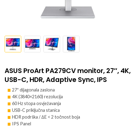
ASUS ProArt PA279CV monitor, 27″, 4K,
USB-C, HDR, Adaptive Sync, IPS
27″ dijagonala zaslona
4K (3840×2160) rezolucija
60 Hz stopa osvježavanja
USB-C priključna stanica
HDR podrška / ∆E < 2 točnost boja
IPS Panel