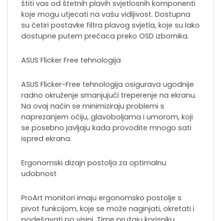
štiti vas od štetnih plavih svjetlosnih komponenti
koje mogu utjecati na vašu vidljivost. Dostupna
su četiri postavke filtra plavog svjetla, koje su lako
dostupne putem prečaca preko OSD izbornika.
ASUS Flicker Free tehnologija
ASUS Flicker-Free tehnologija osigurava ugodnije
radno okruženje smanjujući treperenje na ekranu.
Na ovaj način se minimiziraju problemi s
naprezanjem očiju, glavoboljama i umorom, koji
se posebno javljaju kada provodite mnogo sati
ispred ekrana.
Ergonomski dizajn postolja za optimalnu
udobnost
ProArt monitori imaju ergonomsko postolje s
pivot funkcijom, koje se može naginjati, okretati i
podešavati po visini. Time pružaju korisniku