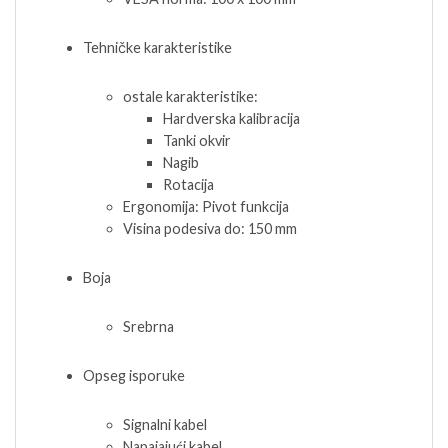
Tehničke karakteristike
ostale karakteristike:
Hardverska kalibracija
Tanki okvir
Nagib
Rotacija
Ergonomija: Pivot funkcija
Visina podesiva do: 150 mm
Boja
Srebrna
Opseg isporuke
Signalni kabel
Napajajući kabel