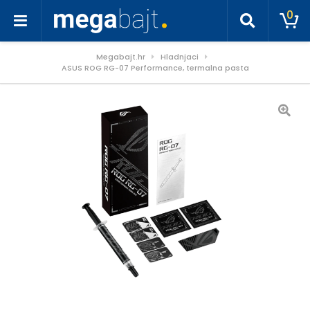
0
Megabajt.hr
Hladnjaci
ASUS ROG RG-07 Performance, termalna pasta