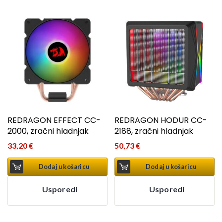
REDRAGON EFFECT CC-
REDRAGON HODUR CC-
2000, zračni hladnjak
2188, zračni hladnjak
33,20
€
50,73
€
Dodaj u košaricu
Dodaj u košaricu
Usporedi
Usporedi