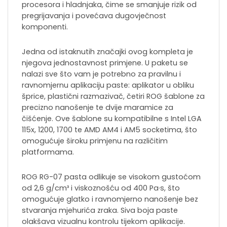
procesora i hladnjaka, čime se smanjuje rizik od
pregrijavanja i povećava dugovječnost
komponenti.
Jedna od istaknutih značajki ovog kompleta je
njegova jednostavnost primjene. U paketu se
nalazi sve što vam je potrebno za pravilnu i
ravnomjernu aplikaciju paste: aplikator u obliku
šprice, plastični razmazivač, četiri ROG šablone za
precizno nanošenje te dvije maramice za
čišćenje. Ove šablone su kompatibilne s Intel LGA
115x, 1200, 1700 te AMD AM4 i AM5 socketima, što
omogućuje široku primjenu na različitim
platformama.
ROG RG-07 pasta odlikuje se visokom gustoćom
od 2,6 g/cm³ i viskoznošću od 400 Pa·s, što
omogućuje glatko i ravnomjerno nanošenje bez
stvaranja mjehurića zraka. Siva boja paste
olakšava vizualnu kontrolu tijekom aplikacije.