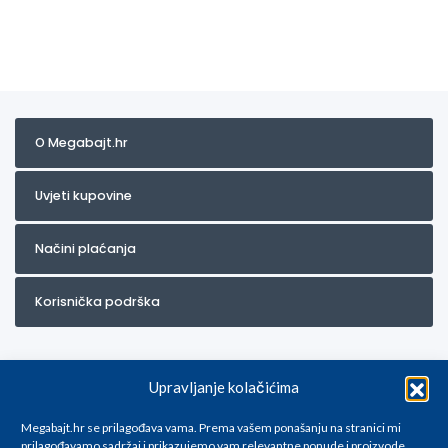
O Megabajt.hr
Uvjeti kupovine
Načini plaćanja
Korisnička podrška
Upravljanje kolačićima
Megabajt.hr se prilagođava vama. Prema vašem ponašanju na stranici mi
prilagođavamo sadržaj i prikazujemo vam relevantne ponude i proizvode.