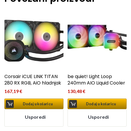
Corsair iCUE LINK TITAN
be quiet! Light Loop
280 RX RGB, AiO hladnjak
240mm AIO Liquid Cooler
167,19
€
130,48
€
Dodaj u košaricu
Dodaj u košaricu
Usporedi
Usporedi