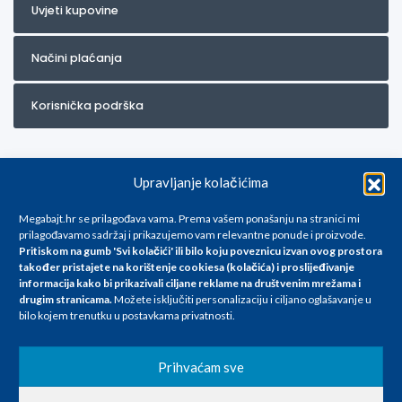
Uvjeti kupovine
Načini plaćanja
Korisnička podrška
Upravljanje kolačićima
Megabajt.hr se prilagođava vama. Prema vašem ponašanju na stranici mi
prilagođavamo sadržaj i prikazujemo vam relevantne ponude i proizvode.
Pritiskom na gumb 'Svi kolačići' ili bilo koju poveznicu izvan ovog prostora
Za artikle kojih trenutno nema u ponudi obratite nam se na
također pristajete na korištenje cookiesa (kolačića) i proslijeđivanje
info@megabajt.hr. Sve cijene su informativnog karaktera i podložne su
informacija kako bi prikazivali ciljane reklame na
društvenim mrežama i
promjenama, a
drugim stranicama
.
Možete isključiti personalizaciju i ciljano oglašavanje u
iskazane su za avansno plaćanje(gotovina) u Eurima i uključuju PDV. Sve
bilo kojem trenutku u postavkama privatnosti.
cijene su iskazane isključivo za kupovinu putem webshop-a i mogu
se razlikovati od cijena u našim poslovnicama. Trudimo se dati što bolji
i točniji opis i sliku. Unatoč tome, ne možemo garantirati da su svi
Prihvaćam sve
navedeni podaci
i slike u potpunosti točni. Ne odgovaramo za eventualne pogreške