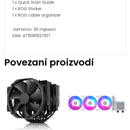
1 x Quick Start Guide
1 x ROG Sticker
1 x ROG cable organizer
Jamstvo: 36 mjeseci
EAN: 4711081927617
Povezani proizvodi