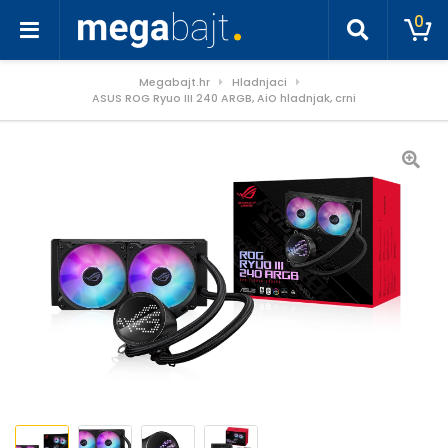
0
Megabajt.hr
Hladnjaci
ASUS ROG Ryuo III 240 ARGB, AiO hladnjak, crni