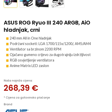
ASUS ROG Ryuo III 240 ARGB, AiO
hladnjak, crni
240 mm All in One hladnjak
Podržani socketi: LGA 1700/115x/1200/, AM5/AM4
Ventilator sa brzinom 2200 RPM
Ojačano gumeno crijevo za dugotrajniju izdržljivost
RGB osvjetljenje ventilatora
Anime Matrix LED zaslon
Naša najniža cijena:
268,39
€
* Cijena za gotovinsko plaćanje
Brand