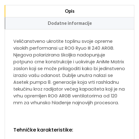
Opis
Dodatne informacije
Veličanstveno ukrotite toplinu svoje opreme
visokih performansi uz ROG Ryuo III 240 ARGB.
Njegova polarizirana školjka nadopunjuje
potpuno crne konstrukcije i uokviruje AniMe Matrix
zaslon koji se može prilagoditi kako bi jedinstveno
izrazio vašu odanost. Dublje unutra nalazi se
Asetek pumpa 8. generacije koja vrti rashladnu
tekućinu kroz radijator većeg kapaciteta koji je na
vrhu opremljen ROG ARGB ventilatorima od 120
mm za vrhunsko hlađenje najnovijih procesora.
Tehničke karakteristike: