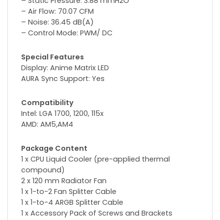
– Static Pressure: 3.88 mmH2O
– Air Flow: 70.07 CFM
– Noise: 36.45 dB(A)
– Control Mode: PWM/ DC
Special Features
Display: Anime Matrix LED
AURA Sync Support: Yes
Compatibility
Intel: LGA 1700, 1200, 115x
AMD: AM5,AM4
Package Content
1 x CPU Liquid Cooler (pre-applied thermal
compound)
2 x 120 mm Radiator Fan
1 x 1-to-2 Fan Splitter Cable
1 x 1-to-4 ARGB Splitter Cable
1 x Accessory Pack of Screws and Brackets