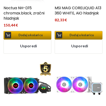
Noctua NH-D15
MSI MAG CORELIQUID A13
chromax.black, zračni
360 WHITE, AiO hladnjak
hladnjak
82,33
€
150,44
€
Dodaj u košaricu
Dodaj u košaricu
Usporedi
Usporedi