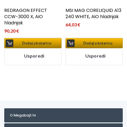
REDRAGON EFFECT
MSI MAG CORELIQUID A13
CCW-3000 X, AiO
240 WHITE, AiO hladnjak
hladnjak
64,03
€
90,20
€
Dodaj u košaricu
Dodaj u košaricu
Usporedi
Usporedi
O Megabajt.hr