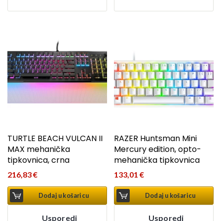
TURTLE BEACH VULCAN II
RAZER Huntsman Mini
MAX mehanička
Mercury edition, opto-
tipkovnica, crna
mehanička tipkovnica
216,83
€
133,01
€
Dodaj u košaricu
Dodaj u košaricu
Usporedi
Usporedi