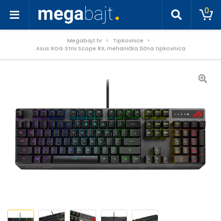
0
Megabajt.hr
Tipkovnice
Asus ROG Strix Scope RX, mehanička žična tipkovnica