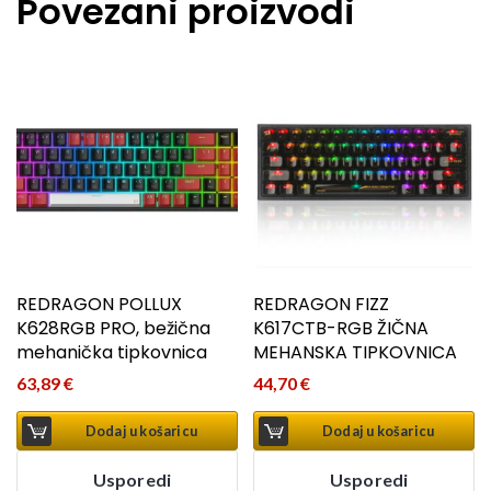
Povezani proizvodi
REDRAGON POLLUX
REDRAGON FIZZ
K628RGB PRO, bežična
K617CTB-RGB ŽIČNA
mehanička tipkovnica
MEHANSKA TIPKOVNICA
63,89
€
44,70
€
Dodaj u košaricu
Dodaj u košaricu
Usporedi
Usporedi