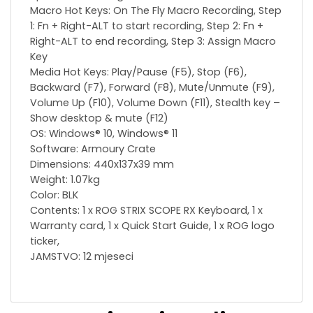
Macro Hot Keys: On The Fly Macro Recording, Step
1: Fn + Right-ALT to start recording, Step 2: Fn +
Right-ALT to end recording, Step 3: Assign Macro
Key
Media Hot Keys: Play/Pause (F5), Stop (F6),
Backward (F7), Forward (F8), Mute/Unmute (F9),
Volume Up (F10), Volume Down (F11), Stealth key –
Show desktop & mute (F12)
OS: Windows® 10, Windows® 11
Software: Armoury Crate
Dimensions: 440x137x39 mm
Weight: 1.07kg
Color: BLK
Contents: 1 x ROG STRIX SCOPE RX Keyboard, 1 x
Warranty card, 1 x Quick Start Guide, 1 x ROG logo
ticker,
JAMSTVO: 12 mjeseci