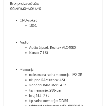
Broj proizvođača
90MB1IM0-M0EAY0
CPU-soket
1851
Audio
Audio čipset: Realtek ALC4080
Kanali: 7.1 St
Memorija
maksimalna radna memorija: 192 GB
ukupno RAM utora: 4 St
slobodni RAM utori: 4 St
tip memorije: 288-pin
broj M.2: 7 St
tip radne memorije: DDR5
taktnost radne memorije: 8800 MHz