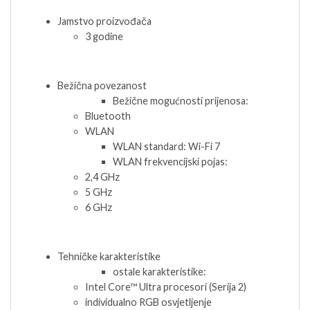
Jamstvo proizvođača
3 godine
Bežična povezanost
Bežične mogućnosti prijenosa:
Bluetooth
WLAN
WLAN standard: Wi-Fi 7
WLAN frekvencijski pojas:
2,4 GHz
5 GHz
6 GHz
Tehničke karakteristike
ostale karakteristike:
Intel Core™ Ultra procesori (Serija 2)
individualno RGB osvjetljenje