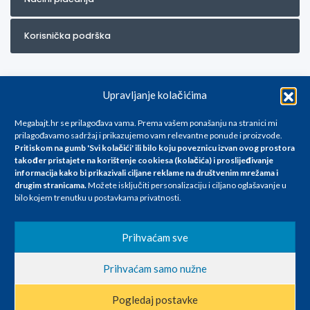
Korisnička podrška
Upravljanje kolačićima
Megabajt.hr se prilagođava vama. Prema vašem ponašanju na stranici mi
prilagođavamo sadržaj i prikazujemo vam relevantne ponude i proizvode.
Pritiskom na gumb 'Svi kolačići' ili bilo koju poveznicu izvan ovog prostora
Za artikle kojih trenutno nema u ponudi obratite nam se na
također pristajete na korištenje cookiesa (kolačića) i proslijeđivanje
info@megabajt.hr. Sve cijene su informativnog karaktera i podložne su
informacija kako bi prikazivali ciljane reklame na
društvenim mrežama i
promjenama, a
drugim stranicama
.
Možete isključiti personalizaciju i ciljano oglašavanje u
iskazane su za avansno plaćanje(gotovina) u Eurima i uključuju PDV. Sve
bilo kojem trenutku u postavkama privatnosti.
cijene su iskazane isključivo za kupovinu putem webshop-a i mogu
se razlikovati od cijena u našim poslovnicama. Trudimo se dati što bolji
i točniji opis i sliku. Unatoč tome, ne možemo garantirati da su svi
Prihvaćam sve
navedeni podaci
i slike u potpunosti točni. Ne odgovaramo za eventualne pogreške
Prihvaćam samo nužne
nastale u opisu proizvoda, greške prilikom štampanja te promjene
cijena.
Pogledaj postavke