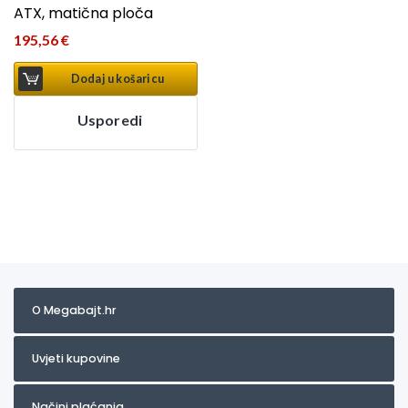
ATX, matična ploča
195,56
€
Dodaj u košaricu
Usporedi
O Megabajt.hr
Uvjeti kupovine
Načini plaćanja