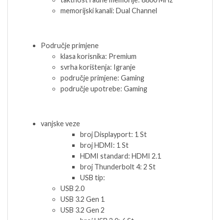
memorijski kanali: Dual Channel
Područje primjene
klasa korisnika: Premium
svrha korištenja: Igranje
područje primjene: Gaming
područje upotrebe: Gaming
vanjske veze
broj Displayport: 1 St
broj HDMI: 1 St
HDMI standard: HDMI 2.1
broj Thunderbolt 4: 2 St
USB tip:
USB 2.0
USB 3.2 Gen 1
USB 3.2 Gen 2