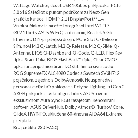
Wattage Watcher, deset USB 10Gbps priključaka, PCIe
5.0 x16 SafeSlot s punom podrškom za Next-Gen
grafičke kartice, HDMI™ 2.1 i DisplayPort™ 1.4.
Visokoučinkovite mreže: Integrirani Intel Wi-Fi 7
(802.11be) s ASUS WiFi Q-antennom, Realtek 5 Gb
Ethernet. DIY-prijateljski dizajn: PCIe Slot Q-Release
Slim, novi M.2 Q-Latch, M.2 Q-Release, M.2 Q-Slide, Q-
Antenna, BIOS Q-Dashboard, Q-Code, Q-LED, FlexKey
tipka, Start tipka, BIOS FlashBack™ tipka, Clear CMOS
tipka i unaprijed montirani I/O štit. Immersivni audio:
ROG SupremeFX ALC4080 Codec s Savitech SV3H712
pojačalom, zajedno s DolbyAtmos®. Neusporediva
personalizacija: I/O poklopac s Polymo Lighting, tri Gen 2
ARGB priključka, svi konfigurabilni s ASUS-ovom
ekskluzivnom Aura Sync RGB rasvjetom. Renomirani
softver: ASUS DriverHub, Dolby Atmos®, TurboV Core,
GlideX, HWiNFO, uključena 60-dnevna AIDA64 Extreme
pretplata.
Broj artikla 2301-A2Q