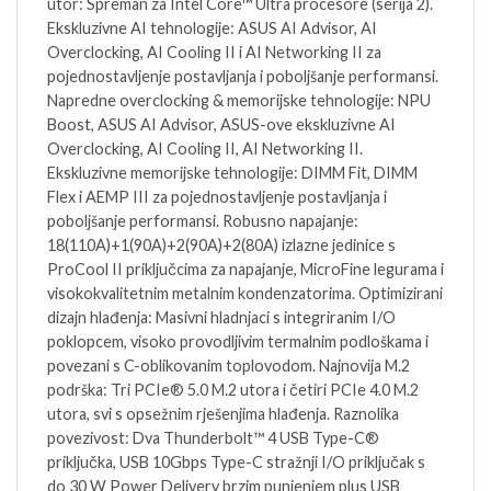
utor: Spreman za Intel Core™ Ultra procesore (serija 2).
Ekskluzivne AI tehnologije: ASUS AI Advisor, AI
Overclocking, AI Cooling II i AI Networking II za
pojednostavljenje postavljanja i poboljšanje performansi.
Napredne overclocking & memorijske tehnologije: NPU
Boost, ASUS AI Advisor, ASUS-ove ekskluzivne AI
Overclocking, AI Cooling II, AI Networking II.
Ekskluzivne memorijske tehnologije: DIMM Fit, DIMM
Flex i AEMP III za pojednostavljenje postavljanja i
poboljšanje performansi. Robusno napajanje:
18(110A)+1(90A)+2(90A)+2(80A) izlazne jedinice s
ProCool II priključcima za napajanje, MicroFine legurama i
visokokvalitetnim metalnim kondenzatorima. Optimizirani
dizajn hlađenja: Masivni hladnjaci s integriranim I/O
poklopcem, visoko provodljivim termalnim podloškama i
povezani s C-oblikovanim toplovodom. Najnovija M.2
podrška: Tri PCIe® 5.0 M.2 utora i četiri PCIe 4.0 M.2
utora, svi s opsežnim rješenjima hlađenja. Raznolika
povezivost: Dva Thunderbolt™ 4 USB Type-C®
priključka, USB 10Gbps Type-C stražnji I/O priključak s
do 30 W Power Delivery brzim punjenjem plus USB