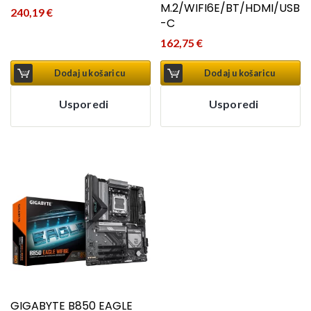
M.2/WIFI6E/BT/HDMI/USB
240,19
€
-C
162,75
€
Dodaj u košaricu
Dodaj u košaricu
Usporedi
Usporedi
GIGABYTE B850 EAGLE