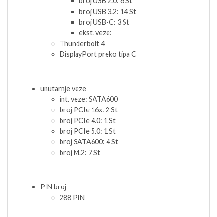
broj USB 2.0: 6 St
broj USB 3.2: 14 St
broj USB-C: 3 St
ekst. veze:
Thunderbolt 4
DisplayPort preko tipa C
unutarnje veze
int. veze: SATA600
broj PCIe 16x: 2 St
broj PCIe 4.0: 1 St
broj PCIe 5.0: 1 St
broj SATA600: 4 St
broj M.2: 7 St
PIN broj
288 PIN