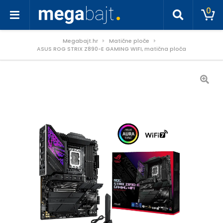
0
Megabajt.hr
Matične ploče
ASUS ROG STRIX Z890-E GAMING WIFI, matična ploča