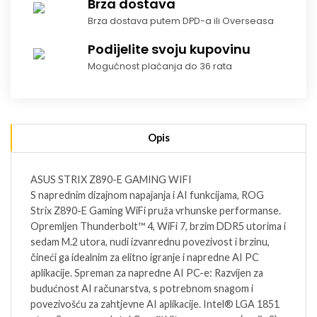
Brza dostava
Brza dostava putem DPD-a ili Overseasa
Podijelite svoju kupovinu
Mogućnost plaćanja do 36 rata
Opis
ASUS STRIX Z890-E GAMING WIFI
S naprednim dizajnom napajanja i AI funkcijama, ROG
Strix Z890-E Gaming WiFi pruža vrhunske performanse.
Opremljen Thunderbolt™ 4, WiFi 7, brzim DDR5 utorima i
sedam M.2 utora, nudi izvanrednu povezivost i brzinu,
čineći ga idealnim za elitno igranje i napredne AI PC
aplikacije. Spreman za napredne AI PC-e: Razvijen za
budućnost AI računarstva, s potrebnom snagom i
povezivošću za zahtjevne AI aplikacije. Intel® LGA 1851