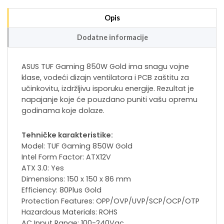
Opis
Dodatne informacije
ASUS TUF Gaming 850W Gold ima snagu vojne
klase, vodeći dizajn ventilatora i PCB zaštitu za
učinkovitu, izdržljivu isporuku energije. Rezultat je
napajanje koje će pouzdano puniti vašu opremu
godinama koje dolaze.​
Tehničke karakteristike:
Model: TUF Gaming 850W Gold
Intel Form Factor: ATX12V
ATX 3.0: Yes
Dimensions: 150 x 150 x 86 mm
Efficiency: 80Plus Gold
Protection Features: OPP/OVP/UVP/SCP/OCP/OTP
Hazardous Materials: ROHS
AC Input Range: 100-240Vac