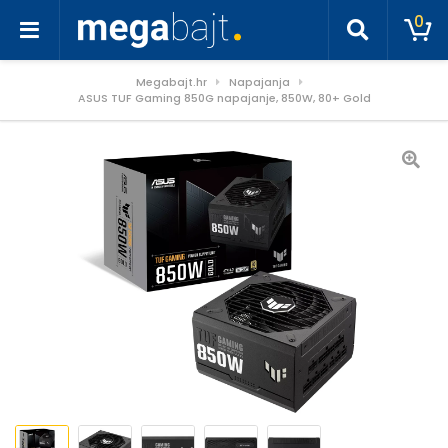
0
Megabajt.hr
Napajanja
ASUS TUF Gaming 850G napajanje, 850W, 80+ Gold