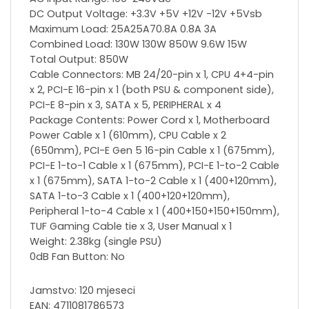
DC Output Voltage: +3.3V +5V +12V -12V +5Vsb
Maximum Load: 25A25A70.8A 0.8A 3A
Combined Load: 130W 130W 850W 9.6W 15W
Total Output: 850W
Cable Connectors: MB 24/20-pin x 1, CPU 4+4-pin
x 2, PCI-E 16-pin x 1 (both PSU & component side),
PCI-E 8-pin x 3, SATA x 5, PERIPHERAL x 4
Package Contents: Power Cord x 1, Motherboard
Power Cable x 1 (610mm), CPU Cable x 2
(650mm), PCI-E Gen 5 16-pin Cable x 1 (675mm),
PCI-E 1-to-1 Cable x 1 (675mm), PCI-E 1-to-2 Cable
x 1 (675mm), SATA 1-to-2 Cable x 1 (400+120mm),
SATA 1-to-3 Cable x 1 (400+120+120mm),
Peripheral 1-to-4 Cable x 1 (400+150+150+150mm),
TUF Gaming Cable tie x 3, User Manual x 1
Weight: 2.38kg (single PSU)
0dB Fan Button: No
Jamstvo: 120 mjeseci
EAN: 4711081786573