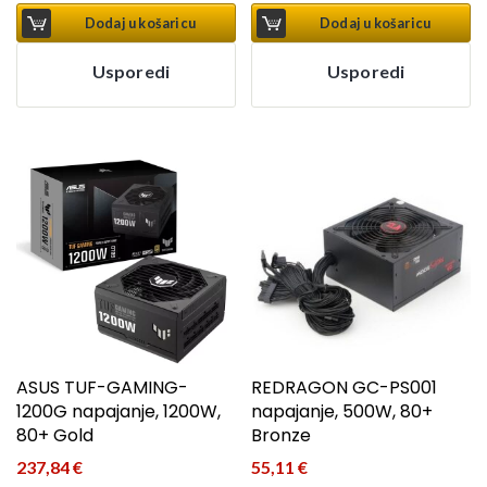
Dodaj u košaricu
Dodaj u košaricu
Usporedi
Usporedi
ASUS TUF-GAMING-
REDRAGON GC-PS001
1200G napajanje, 1200W,
napajanje, 500W, 80+
80+ Gold
Bronze
237,84
€
55,11
€