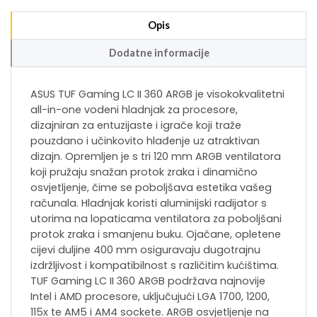
Opis
Dodatne informacije
ASUS TUF Gaming LC II 360 ARGB je visokokvalitetni
all-in-one vodeni hladnjak za procesore,
dizajniran za entuzijaste i igrače koji traže
pouzdano i učinkovito hlađenje uz atraktivan
dizajn. Opremljen je s tri 120 mm ARGB ventilatora
koji pružaju snažan protok zraka i dinamično
osvjetljenje, čime se poboljšava estetika vašeg
računala. Hladnjak koristi aluminijski radijator s
utorima na lopaticama ventilatora za poboljšani
protok zraka i smanjenu buku. Ojačane, opletene
cijevi duljine 400 mm osiguravaju dugotrajnu
izdržljivost i kompatibilnost s različitim kućištima.
TUF Gaming LC II 360 ARGB podržava najnovije
Intel i AMD procesore, uključujući LGA 1700, 1200,
115x te AM5 i AM4 sockete. ARGB osvjetljenje na