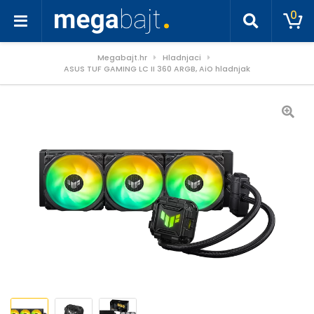
0
Megabajt.hr
Hladnjaci
ASUS TUF GAMING LC II 360 ARGB, AiO hladnjak