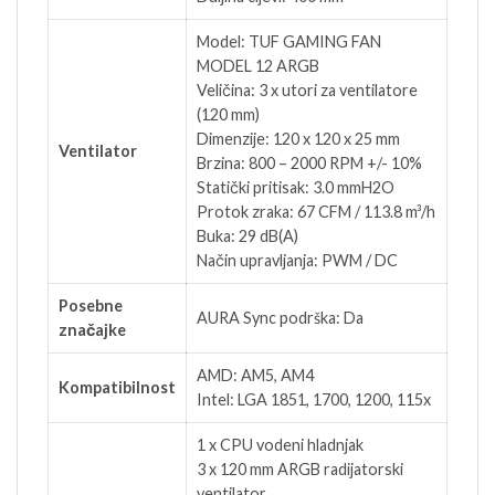
Model: TUF GAMING FAN
MODEL 12 ARGB
Veličina: 3 x utori za ventilatore
(120 mm)
Dimenzije: 120 x 120 x 25 mm
Ventilator
Brzina: 800 – 2000 RPM +/- 10%
Statički pritisak: 3.0 mmH2O
Protok zraka: 67 CFM / 113.8 m³/h
Buka: 29 dB(A)
Način upravljanja: PWM / DC
Posebne
AURA Sync podrška: Da
značajke
AMD: AM5, AM4
Kompatibilnost
Intel: LGA 1851, 1700, 1200, 115x
1 x CPU vodeni hladnjak
3 x 120 mm ARGB radijatorski
ventilator