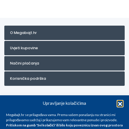
O Megabajt.hr
Uvjeti kupovine
Načini plaćanja
Korisnička podrška
Upravljanje kolačićima
Megabajt.hr se prilagođava vama. Prema vašem ponašanju na stranici mi
prilagođavamo sadržaj i prikazujemo vam relevantne ponude i proizvode.
Pritiskom na gumb 'Svi kolačići' ili bilo koju poveznicu izvan ovog prostora
Za artikle kojih trenutno nema u ponudi obratite nam se na