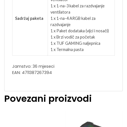
1 x 1-na-3 kabel za razdvajanje
ventilatora
Sadržaj paketa
1 x 1-na-4 ARGB kabel za
razdvajanje
1 x Paket dodataka (vijci i nosači)
1 x Brzi vodič za početak
1 x TUF GAMING naljepnica
1 x Termalna pasta
Jamstvo: 36 mjeseci
EAN: 4711387267394
Povezani proizvodi