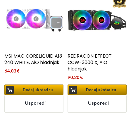
MSI MAG CORELIQUID A13
REDRAGON EFFECT
240 WHITE, AiO hladnjak
CCW-3000 X, AiO
hladnjak
64,03
€
90,20
€
Dodaj u košaricu
Dodaj u košaricu
Usporedi
Usporedi