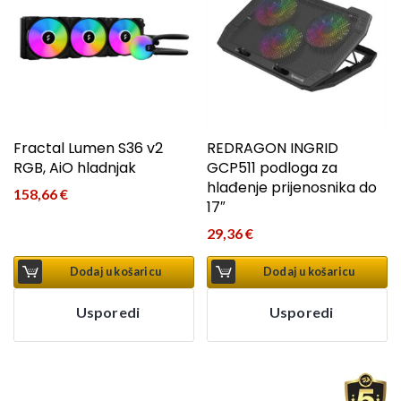
Fractal Lumen S36 v2
REDRAGON INGRID
RGB, AiO hladnjak
GCP511 podloga za
hlađenje prijenosnika do
158,66
€
17″
29,36
€
Dodaj u košaricu
Dodaj u košaricu
Usporedi
Usporedi