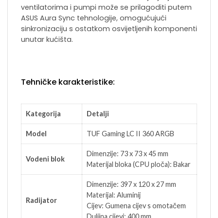
ventilatorima i pumpi može se prilagoditi putem
ASUS Aura Sync tehnologije, omogućujući
sinkronizaciju s ostatkom osvijetljenih komponenti
unutar kućišta.
Tehničke karakteristike:
Kategorija
Detalji
Model
TUF Gaming LC II 360 ARGB
Dimenzije: 73 x 73 x 45 mm
Vodeni blok
Materijal bloka (CPU ploča): Bakar
Dimenzije: 397 x 120 x 27 mm
Materijal: Aluminij
Radijator
Cijev: Gumena cijev s omotačem
Duljina cijevi: 400 mm