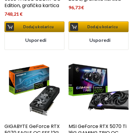
Edition, grafička kartica
96,73
€
748,21
€
Dodaj u košaricu
Dodaj u košaricu
Usporedi
Usporedi
GIGABYTE GeForce RTX
MSI GeForce RTX 5070 Ti
5070 EAGLE OC SFF 12G,
16G GAMING TRIO OC,