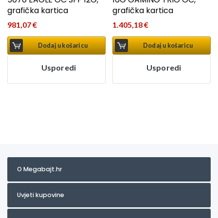
grafička kartica
grafička kartica
981,07
€
1.405,18
€
Dodaj u košaricu
Dodaj u košaricu
Usporedi
Usporedi
O Megabajt.hr
Uvjeti kupovine