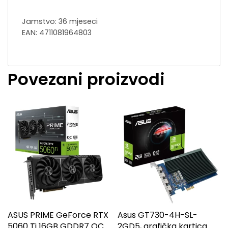
Jamstvo: 36 mjeseci
EAN: 4711081964803
Povezani proizvodi
ASUS PRIME GeForce RTX
Asus GT730-4H-SL-
5060 Ti 16GB GDDR7 OC
2GD5, grafička kartica