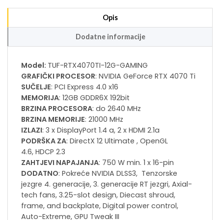
Opis
Dodatne informacije
Model:
TUF-RTX4070TI-12G-GAMING
GRAFIČKI PROCESOR
: NVIDIA GeForce RTX 4070 Ti
SUČELJE
: PCI Express 4.0 x16
MEMORIJA
: 12GB GDDR6X 192bit
BRZINA PROCESORA
: do 2640 MHz
BRZINA MEMORIJE
: 21000 MHz
IZLAZI
: 3 x DisplayPort 1.4 a, 2 x HDMI 2.1a
PODRŠKA ZA
: DirectX 12 Ultimate , OpenGL
4.6, HDCP 2.3
ZAHTJEVI NAPAJANJA
: 750 W min. 1 x 16-pin
DODATNO
: Pokreće NVIDIA DLSS3, Tenzorske
jezgre 4. generacije, 3. generacije RT jezgri, Axial-
tech fans, 3.25-slot design, Diecast shroud,
frame, and backplate, Digital power control,
Auto-Extreme, GPU Tweak III