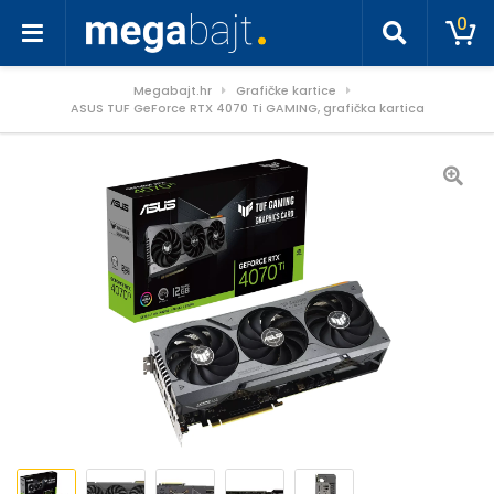
0
Megabajt.hr
Grafičke kartice
ASUS TUF GeForce RTX 4070 Ti GAMING, grafička kartica