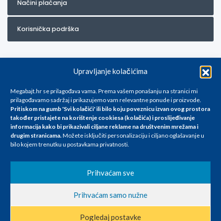
Načini plaćanja
Korisnička podrška
Upravljanje kolačićima
Megabajt.hr se prilagođava vama. Prema vašem ponašanju na stranici mi
prilagođavamo sadržaj i prikazujemo vam relevantne ponude i proizvode.
Pritiskom na gumb 'Svi kolačići' ili bilo koju poveznicu izvan ovog prostora
Za artikle kojih trenutno nema u ponudi obratite nam se na
također pristajete na korištenje cookiesa (kolačića) i proslijeđivanje
info@megabajt.hr. Sve cijene su informativnog karaktera i podložne su
informacija kako bi prikazivali ciljane reklame na
društvenim mrežama i
promjenama, a
drugim stranicama
.
Možete isključiti personalizaciju i ciljano oglašavanje u
iskazane su za avansno plaćanje(gotovina) u Eurima i uključuju PDV. Sve
bilo kojem trenutku u postavkama privatnosti.
cijene su iskazane isključivo za kupovinu putem webshop-a i mogu
se razlikovati od cijena u našim poslovnicama. Trudimo se dati što bolji
i točniji opis i sliku. Unatoč tome, ne možemo garantirati da su svi
Prihvaćam sve
navedeni podaci
i slike u potpunosti točni. Ne odgovaramo za eventualne pogreške
Prihvaćam samo nužne
nastale u opisu proizvoda, greške prilikom štampanja te promjene
cijena.
Pogledaj postavke