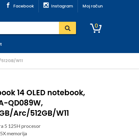
Facebook
Instagram
Moj račun
0
t
/512GB/W11
ook 14 OLED notebook,
A-QD089W,
6GB/Arc/512GB/W11
tra 5 125H procesor
5X memorija