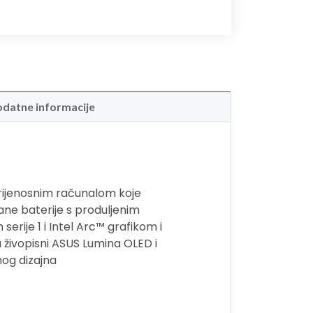
datne informacije
prijenosnim računalom koje
ane baterije s produljenim
erije 1 i Intel Arc™ grafikom i
u živopisni ASUS Lumina OLED i
nog dizajna