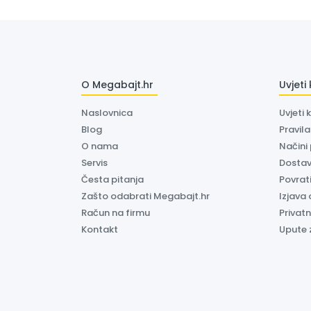
O Megabajt.hr
Uvjeti
Naslovnica
Uvjeti 
Blog
Pravil
O nama
Načini
Servis
Dosta
Česta pitanja
Povrati
Zašto odabrati Megabajt.hr
Izjava 
Račun na firmu
Privatn
Kontakt
Upute 