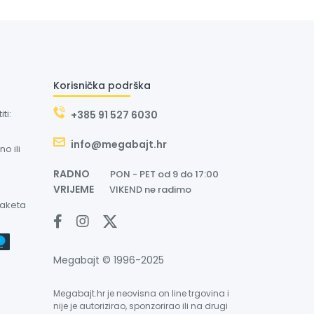
Korisnička podrška
ti:
+385 91 527 6030
info@megabajt.hr
o ili
RADNO
PON - PET od 9 do 17:00
VRIJEME
VIKEND ne radimo
paketa
Megabajt © 1996-2025
Megabajt.hr je neovisna on line trgovina i
nije je autorizirao, sponzorirao ili na drugi