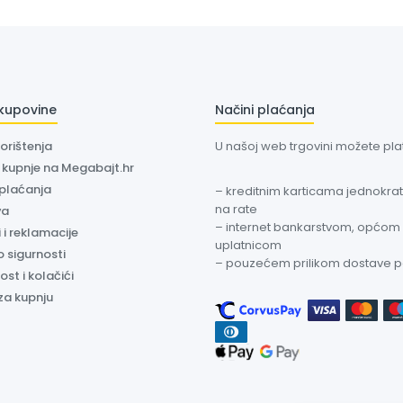
 kupovine
Načini plaćanja
korištenja
U našoj web trgovini možete plati
a kupnje na Megabajt.hr
 plaćanja
– kreditnim karticama jednokratn
na rate
va
– internet bankarstvom, općom
 i reklamacije
uplatnicom
o sigurnosti
– pouzećem prilikom dostave 
ost i kolačići
za kupnju