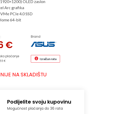
1920×1200) OLED zaslon
tel Arc grafika
VMe PCIe 4.0 SSD
Home 64-bit
Brand
:
06
€
sko plaćanje
Izračun rata
55 €
NIJE NA SKLADIŠTU
Podijelite svoju kupovinu
Mogućnost plaćanja do 36 rata