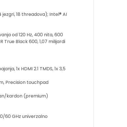
ezgri, 18 threadova); Intel® AI
vanja od 120 Hz, 400 nita, 600
 True Black 600, 1,07 milijardi
janja, 1x HDMI 2.1 TMDS, 1x 3,5
mm, Precision touchpad
rman/kardon (premium)
 50/60 GHz univerzalno