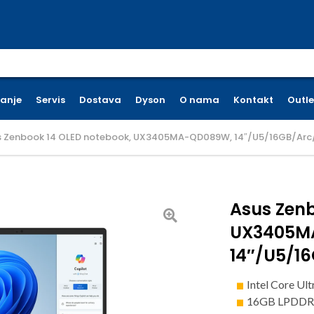
earch for:
ćanje
Servis
Dostava
Dyson
O nama
Kontakt
Outle
s Zenbook 14 OLED notebook, UX3405MA-QD089W, 14″/U5/16GB/Arc
Asus Zenb
UX3405M
14″/U5/1
Intel Core Ul
16GB LPDDR