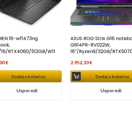
EN 16-wf1473ng
ASUS ROG Strix G16 notebo
ook,
G614PR-RV022W,
7/16/RTX4060/512GB/W11
16″/Ryzen9/32GB/RTX5070
,00
€
2.952,33
€
Dodaj u košaricu
Dodaj u košaricu
Usporedi
Usporedi