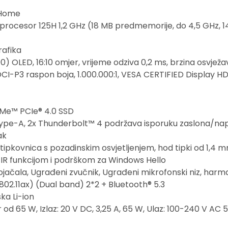
 Home
procesor 125H 1,2 GHz (18 MB predmemorije, do 4,5 GHz, 14 j
rafika
00) OLED, 16:10 omjer, vrijeme odziva 0,2 ms, brzina osvježa
DCI-P3 raspon boja, 1.000.000:1, VESA CERTIFIED Display HDR
VMe™ PCIe® 4.0 SSD
1 Type-A, 2x Thunderbolt™ 4 podržava isporuku zaslona/napa
ak
 tipkovnica s pozadinskim osvjetljenjem, hod tipki od 1,4 
IR funkcijom i podrškom za Windows Hello
jačala, Ugrađeni zvučnik, Ugrađeni mikrofonski niz, ha
802.11ax) (Dual band) 2*2 + Bluetooth® 5.3
ska Li-ion
od 65 W, Izlaz: 20 V DC, 3,25 A, 65 W, Ulaz: 100-240 V AC