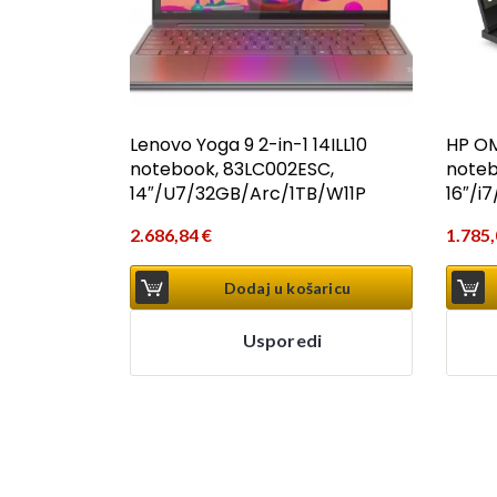
Lenovo Yoga 9 2-in-1 14ILL10
HP OM
notebook, 83LC002ESC,
noteb
14″/U7/32GB/Arc/1TB/W11P
16″/i
2.686,84
€
1.785
Dodaj u košaricu
Usporedi