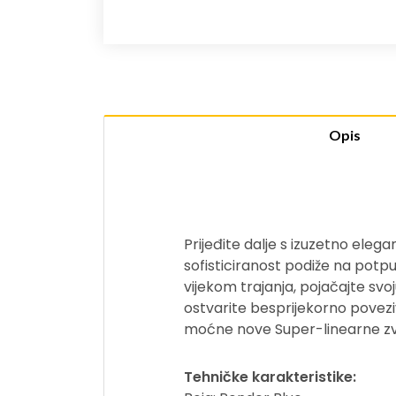
Opis
Prijeđite dalje s izuzetno ele
sofisticiranost podiže na potp
vijekom trajanja, pojačajte svo
ostvarite besprijekorno poveziv
moćne nove Super-linearne zvu
Tehničke karakteristike: