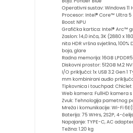
Boja: Ponder Blue
Operativni sustav: Windows 11
Procesor: Intel® Core™ Ultra 5 
Boost NPU
Grafička kartica: Intel® Arc™ g
Zaslon: 14,0 inča, 3K (2880 x 18
nita HDR vršna svjetlina, 100% 
boja, glare
Radna memorija: 16GB LPDDR5
Diskovni prostor: 512GB M.2 N
I/O priključci: 1x USB 3.2 Gen 
mm kombinirani audio priključ
Tipkovnica i touchpad: Chiclet
Web kamera: FullHD kamera s 
Zvuk: Tehnologija pametnog po
Mreža i komunikacije: Wi-Fi 6E(
Baterija: 75 WHrs, 2S2P, 4-ćelij
Napajanje: TYPE-C, AC adapter 
Težina: 1.20 kg