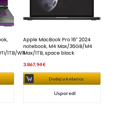
ok,
Apple MacBook Pro 16″ 2024
notebook, M4 Max/36GB/M4
Ti/1TB/W11
Max/1TB, space black
3.867,94
€
Dodaj u košaricu
Usporedi