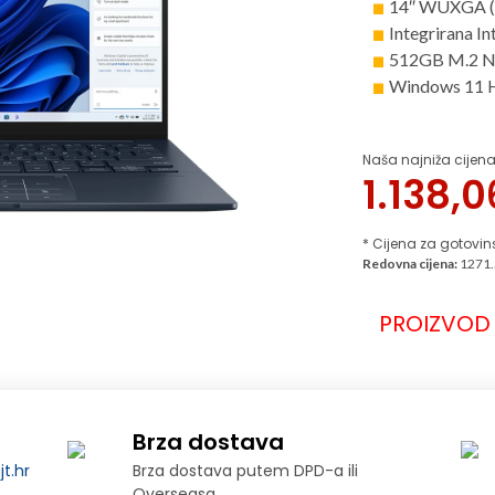
14″ WUXGA (
Integrirana In
512GB M.2 N
Windows 11 
Naša najniža cijena
1.138,
* Cijena za gotovin
Redovna cijena:
1271.
PROIZVOD 
Brza dostava
t.hr
Brza dostava putem DPD-a ili
Overseasa