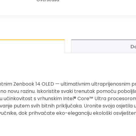
Do
gantnim Zenbook 14 OLED — ultimativnim ultraprijenosnim 
uno novu razinu. Iskoristite svaki trenutak pomoću poboljš
ju učinkovitost s vrhunskim Intel® Core™ Ultra procesorom s
anje putem svih bitnih priključaka. Uronite svoja osjetila 
čnike, dok prihvaćate eko-eleganciju ekološki osviješte