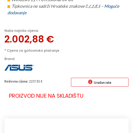
Tipkovnica ne sadrži Hrvatske znakove č,ć,ž,đ,š –
Moguće
dodavanje
Naša najniža cijena:
2.002,88
€
* Cijena za gotovinsko plaćanje
Brand
Redovna cijena:
2237.81 €
Izračun rata
PROIZVOD NIJE NA SKLADIŠTU