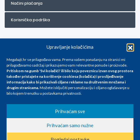
Načini plaćanja
Korisnička podrška
Upravljanje kolačićima
Megabajt.hr se prilagođava vama. Prema vašem ponašanju na stranici mi
prilagođavamo sadržaj i prikazujemo vam relevantne ponude i proizvode.
Pritiskom na gumb 'Svi kolačići' ili bilo koju poveznicu izvan ovog prostora
Za artikle kojih trenutno nema u ponudi obratite nam se na
također pristajete na korištenje cookiesa (kolačića) i proslijeđivanje
info@megabajt.hr. Sve cijene su informativnog karaktera i podložne su
informacija kako bi prikazivali ciljane reklame na
društvenim mrežama i
promjenama, a
drugim stranicama
.
Možete isključiti personalizaciju i ciljano oglašavanje u
iskazane su za avansno plaćanje(gotovina) u Eurima i uključuju PDV. Sve
bilo kojem trenutku u postavkama privatnosti.
cijene su iskazane isključivo za kupovinu putem webshop-a i mogu
se razlikovati od cijena u našim poslovnicama. Trudimo se dati što bolji
i točniji opis i sliku. Unatoč tome, ne možemo garantirati da su svi
Prihvaćam sve
navedeni podaci
i slike u potpunosti točni. Ne odgovaramo za eventualne pogreške
Prihvaćam samo nužne
nastale u opisu proizvoda, greške prilikom štampanja te promjene
cijena.
Pogledaj postavke