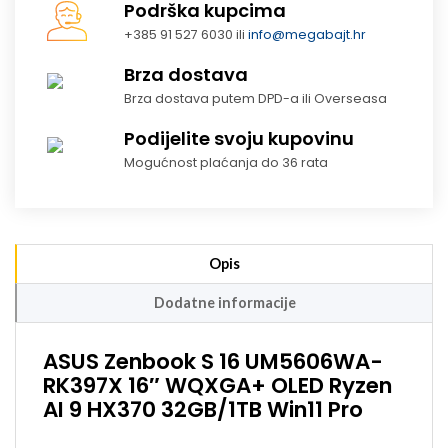
Podrška kupcima
+385 91 527 6030 ili
info@megabajt.hr
Brza dostava
Brza dostava putem DPD-a ili Overseasa
Podijelite svoju kupovinu
Mogućnost plaćanja do 36 rata
Opis
Dodatne informacije
ASUS Zenbook S 16 UM5606WA-
RK397X 16″ WQXGA+ OLED Ryzen
AI 9 HX370 32GB/1TB Win11 Pro