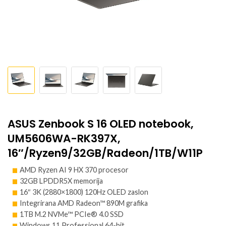
ASUS Zenbook S 16 OLED notebook,
UM5606WA-RK397X,
16″/Ryzen9/32GB/Radeon/1TB/W11P
AMD Ryzen AI 9 HX 370 procesor
32GB LPDDR5X memorija
16″ 3K (2880×1800) 120Hz OLED zaslon
Integrirana AMD Radeon™ 890M grafika
1TB M.2 NVMe™ PCIe® 4.0 SSD
Windows 11 Professional 64-bit