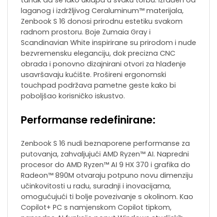
laganog i izdržljivog Ceraluminum™ materijala,
Zenbook S 16 donosi prirodnu estetiku svakom
radnom prostoru. Boje Zumaia Gray i
Scandinavian White inspirirane su prirodom i nude
bezvremensku eleganciju, dok precizna CNC
obrada i ponovno dizajnirani otvori za hlađenje
usavršavaju kućište. Prošireni ergonomski
touchpad podržava pametne geste kako bi
poboljšao korisničko iskustvo.
Performanse redefinirane:
Zenbook S 16 nudi beznaporene performanse za
putovanja, zahvaljujući AMD Ryzen™ AI. Napredni
procesor do AMD Ryzen™ AI 9 HX 370 i grafika do
Radeon™ 890M otvaraju potpuno novu dimenziju
učinkovitosti u radu, suradnji i inovacijama,
omogućujući ti bolje povezivanje s okolinom. Kao
Copilot+ PC s namjenskom Copilot tipkom,