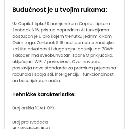
Budućnost je u tvojim rukama:
Uz Copilot tipku! S namjenskom Copilot tipkom
Zenbook S 16, pristup naprednim AI funkcijama
dostupan je u bilo kojem trenutku jednim klikom.
Osim toga, Zenbook S 16 nudi pametne značajke
zaštite privatnosti i dugotrajnu bateriju od 78Wh.
Također ima sveobuhvatan izbor I/O priključaka,
uključujući WiFi 7 povezivost. Ova inovacija
postavlja nove standarde za premium prijenosna
računala i spaja stil, inteligenciju i funkcionalnost
na besprijekoran način.
Tehničke karakteristike:
Broj artikla
1CAH-0PX
Broj proizvođača
90NB13M1-M00R50