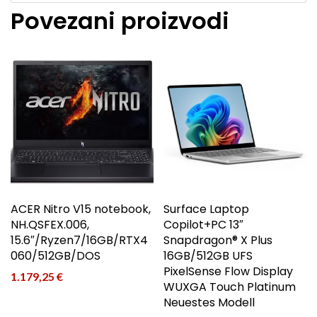
Povezani proizvodi
ACER Nitro V15 notebook,
Surface Laptop
NH.QSFEX.006,
Copilot+PC 13″
15.6″/Ryzen7/16GB/RTX4
Snapdragon® X Plus
060/512GB/DOS
16GB/512GB UFS
PixelSense Flow Display
1.179,25
€
WUXGA Touch Platinum
Neuestes Modell