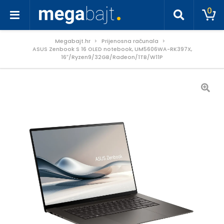
0
Megabajt.hr
Prijenosna računala
ASUS Zenbook S 16 OLED notebook, UM5606WA-RK397X,
16″/Ryzen9/32GB/Radeon/1TB/W11P