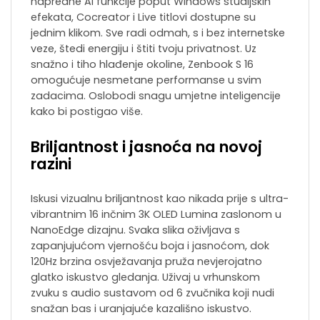
napredne AI funkcije poput Windows studijskih
efekata, Cocreator i Live titlovi dostupne su
jednim klikom. Sve radi odmah, s i bez internetske
veze, štedi energiju i štiti tvoju privatnost. Uz
snažno i tiho hlađenje okoline, Zenbook S 16
omogućuje nesmetane performanse u svim
zadacima. Oslobodi snagu umjetne inteligencije
kako bi postigao više.
Briljantnost i jasnoća na novoj
razini
Iskusi vizualnu briljantnost kao nikada prije s ultra-
vibrantnim 16 inčnim 3K OLED Lumina zaslonom u
NanoEdge dizajnu. Svaka slika oživljava s
zapanjujućom vjernošću boja i jasnoćom, dok
120Hz brzina osvježavanja pruža nevjerojatno
glatko iskustvo gledanja. Uživaj u vrhunskom
zvuku s audio sustavom od 6 zvučnika koji nudi
snažan bas i uranjajuće kazališno iskustvo.