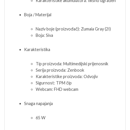
Karakteristike akumulatora: fiksno ugrađen
Boja / Materijal
Naziv boje (proizvođač): Zumaia Gray (2I)
Boja: Siva
Karakteristika
Tip proizvoda: Multimedijski prijenosnik
Serija proizvoda: Zenbook
Karakteristike proizvoda: Odvojiv
Sigurnost: TPM čip
Webcam: FHD webcam
Snaga napajanja
65 W