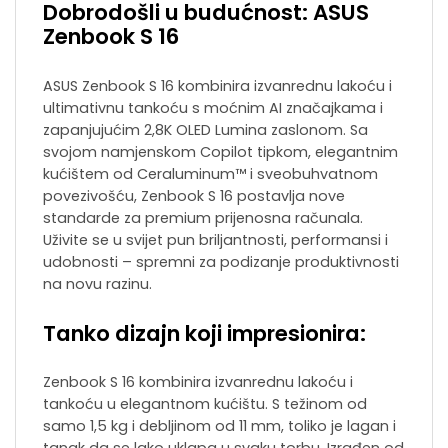
Dobrodošli u budućnost: ASUS
Zenbook S 16
ASUS Zenbook S 16 kombinira izvanrednu lakoću i
ultimativnu tankoću s moćnim AI značajkama i
zapanjujućim 2,8K OLED Lumina zaslonom. Sa
svojom namjenskom Copilot tipkom, elegantnim
kućištem od Ceraluminum™ i sveobuhvatnom
povezivošću, Zenbook S 16 postavlja nove
standarde za premium prijenosna računala.
Uživite se u svijet pun briljantnosti, performansi i
udobnosti – spremni za podizanje produktivnosti
na novu razinu.
Tanko dizajn koji impresionira:
Zenbook S 16 kombinira izvanrednu lakoću i
tankoću u elegantnom kućištu. S težinom od
samo 1,5 kg i debljinom od 11 mm, toliko je lagan i
tanak da se lako uklapa u svaku torbu. Izrađen od