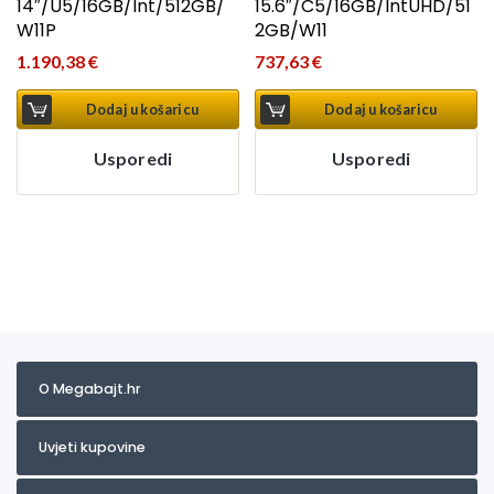
14″/U5/16GB/Int/512GB/
15.6″/C5/16GB/IntUHD/51
W11P
2GB/W11
1.190,38
€
737,63
€
Dodaj u košaricu
Dodaj u košaricu
Usporedi
Usporedi
O Megabajt.hr
Uvjeti kupovine