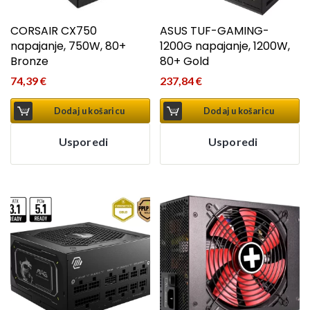
CORSAIR CX750
ASUS TUF-GAMING-
napajanje, 750W, 80+
1200G napajanje, 1200W,
Bronze
80+ Gold
74,39
€
237,84
€
Dodaj u košaricu
Dodaj u košaricu
Usporedi
Usporedi