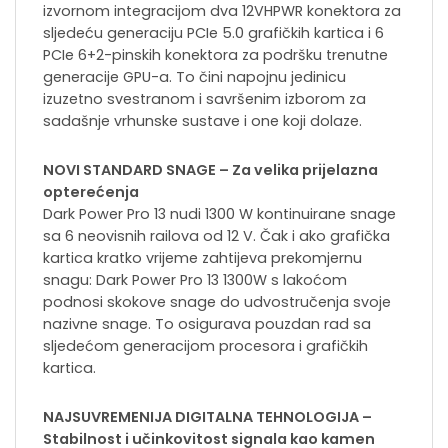
izvornom integracijom dva 12VHPWR konektora za
sljedeću generaciju PCIe 5.0 grafičkih kartica i 6
PCIe 6+2-pinskih konektora za podršku trenutne
generacije GPU-a. To čini napojnu jedinicu
izuzetno svestranom i savršenim izborom za
sadašnje vrhunske sustave i one koji dolaze.
NOVI STANDARD SNAGE – Za velika prijelazna
opterećenja
Dark Power Pro 13 nudi 1300 W kontinuirane snage
sa 6 neovisnih railova od 12 V. Čak i ako grafička
kartica kratko vrijeme zahtijeva prekomjernu
snagu: Dark Power Pro 13 1300W s lakoćom
podnosi skokove snage do udvostručenja svoje
nazivne snage. To osigurava pouzdan rad sa
sljedećom generacijom procesora i grafičkih
kartica.
NAJSUVREMENIJA DIGITALNA TEHNOLOGIJA –
Stabilnost i učinkovitost signala kao kamen