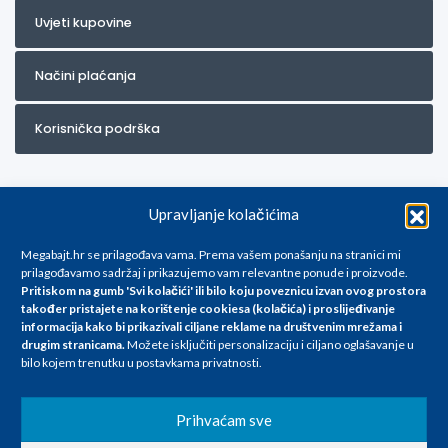
Uvjeti kupovine
Načini plaćanja
Korisnička podrška
Upravljanje kolačićima
Megabajt.hr se prilagođava vama. Prema vašem ponašanju na stranici mi
prilagođavamo sadržaj i prikazujemo vam relevantne ponude i proizvode.
Pritiskom na gumb 'Svi kolačići' ili bilo koju poveznicu izvan ovog prostora
Za artikle kojih trenutno nema u ponudi obratite nam se na
također pristajete na korištenje cookiesa (kolačića) i proslijeđivanje
info@megabajt.hr. Sve cijene su informativnog karaktera i podložne su
informacija kako bi prikazivali ciljane reklame na
društvenim mrežama i
promjenama, a
drugim stranicama
.
Možete isključiti personalizaciju i ciljano oglašavanje u
iskazane su za avansno plaćanje(gotovina) u Eurima i uključuju PDV. Sve
bilo kojem trenutku u postavkama privatnosti.
cijene su iskazane isključivo za kupovinu putem webshop-a i mogu
se razlikovati od cijena u našim poslovnicama. Trudimo se dati što bolji
i točniji opis i sliku. Unatoč tome, ne možemo garantirati da su svi
Prihvaćam sve
navedeni podaci