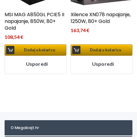
MSI MAG A850GL PCIE5 II
Xilence XN078 napajanje,
napajanje, 850W, 80+
1250W, 80+ Gold
Gold
163,74
€
108,54
€
Dodaj u košaricu
Dodaj u košaricu
Usporedi
Usporedi
O Megabajt.hr