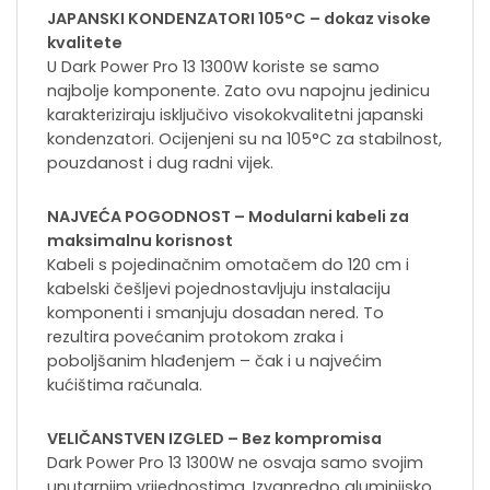
JAPANSKI KONDENZATORI 105°C – dokaz visoke
kvalitete
U Dark Power Pro 13 1300W koriste se samo
najbolje komponente. Zato ovu napojnu jedinicu
karakteriziraju isključivo visokokvalitetni japanski
kondenzatori. Ocijenjeni su na 105°C za stabilnost,
pouzdanost i dug radni vijek.
NAJVEĆA POGODNOST – Modularni kabeli za
maksimalnu korisnost
Kabeli s pojedinačnim omotačem do 120 cm i
kabelski češljevi pojednostavljuju instalaciju
komponenti i smanjuju dosadan nered. To
rezultira povećanim protokom zraka i
poboljšanim hlađenjem – čak i u najvećim
kućištima računala.
VELIČANSTVEN IZGLED – Bez kompromisa
Dark Power Pro 13 1300W ne osvaja samo svojim
unutarnjim vrijednostima. Izvanredno aluminijsko