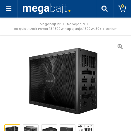
0
Megabajt.hr
Napajanja
be quiet! Dark Power 13 1300W napajanje, 1300W, 80+ Titanium