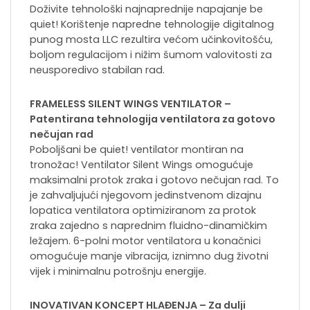
Doživite tehnološki najnaprednije napajanje be
quiet! Korištenje napredne tehnologije digitalnog
punog mosta LLC rezultira većom učinkovitošću,
boljom regulacijom i nižim šumom valovitosti za
neusporedivo stabilan rad.
FRAMELESS SILENT WINGS VENTILATOR –
Patentirana tehnologija ventilatora za gotovo
nečujan rad
Poboljšani be quiet! ventilator montiran na
tronožac! Ventilator Silent Wings omogućuje
maksimalni protok zraka i gotovo nečujan rad. To
je zahvaljujući njegovom jedinstvenom dizajnu
lopatica ventilatora optimiziranom za protok
zraka zajedno s naprednim fluidno-dinamičkim
ležajem. 6-polni motor ventilatora u konačnici
omogućuje manje vibracija, iznimno dug životni
vijek i minimalnu potrošnju energije.
INOVATIVAN KONCEPT HLAĐENJA – Za dulji