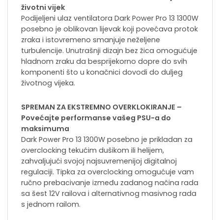
životni vijek
Podijeljeni ulaz ventilatora Dark Power Pro 13 1300W
posebno je oblikovan lijevak koji povećava protok
zraka i istovremeno smanjuje neželjene
turbulencije. Unutrašnji dizajn bez žica omogućuje
hladnom zraku da besprijekorno dopre do svih
komponenti što u konačnici dovodi do duljeg
životnog vijeka.
SPREMAN ZA EKSTREMNO OVERKLOKIRANJE –
Povećajte performanse vašeg PSU-a do
maksimuma
Dark Power Pro 13 1300W posebno je prikladan za
overclocking tekućim dušikom ili helijem,
zahvaljujući svojoj najsuvremenijoj digitalnoj
regulaciji. Tipka za overclocking omogućuje vam
ručno prebacivanje između zadanog načina rada
sa šest 12V railova i alternativnog masivnog rada
s jednom railom.