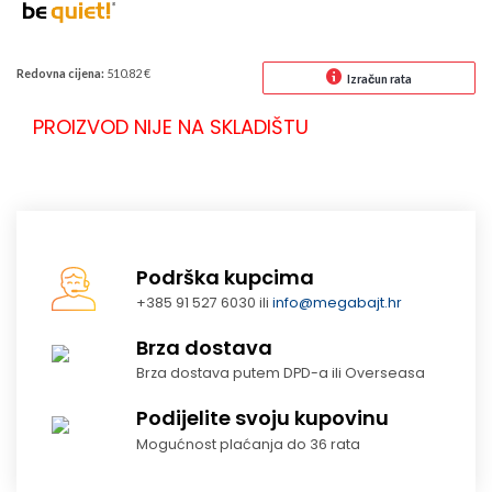
Redovna cijena:
510.82 €
Izračun rata
PROIZVOD NIJE NA SKLADIŠTU
Podrška kupcima
+385 91 527 6030 ili
info@megabajt.hr
Brza dostava
Brza dostava putem DPD-a ili Overseasa
Podijelite svoju kupovinu
Mogućnost plaćanja do 36 rata