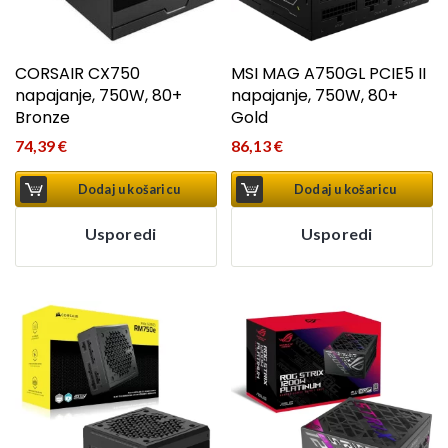
CORSAIR CX750
MSI MAG A750GL PCIE5 II
napajanje, 750W, 80+
napajanje, 750W, 80+
Bronze
Gold
74,39
€
86,13
€
Dodaj u košaricu
Dodaj u košaricu
Usporedi
Usporedi