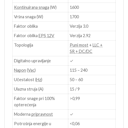
Kontinuirana snaga
(W)
1600
Vršna snaga (W)
1700
Faktor oblika
Verzija 3.0
Faktor oblika
EPS 12V
Verzija 2.92
Topologija
Puni most
+
LLC +
SR
+
DC/DC
Digitalno upravljanje
✓
Napon
(
Vac
)
115 – 240
Učestalost (
Hz
)
50 – 60
Ulazna struja (A)
15 / 9
Faktor snage pri 100%
>0,99
opterećenja
Moderna
pripravnost
✓
Potrošnja energije u
<0,06