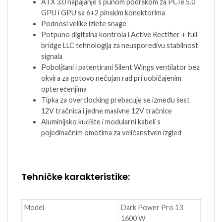
ATX 3.0 napajanje s punom podrškom za PCIe 5.0
GPU i GPU sa 6+2 pinskim konektorima
Podnosi velike izlete snage
Potpuno digitalna kontrola i Active Rectifier + full
bridge LLC tehnologija za neusporedivu stabilnost
signala
Poboljšani i patentirani Silent Wings ventilator bez
okvira za gotovo nečujan rad pri uobičajenim
opterećenjima
Tipka za overclocking prebacuje se između šest
12V tračnica i jedne masivne 12V tračnice
Aluminijsko kućište i modularni kabeli s
pojedinačnim omotima za veličanstven izgled
Tehničke karakteristike:
Model
Dark Power Pro 13
1600 W