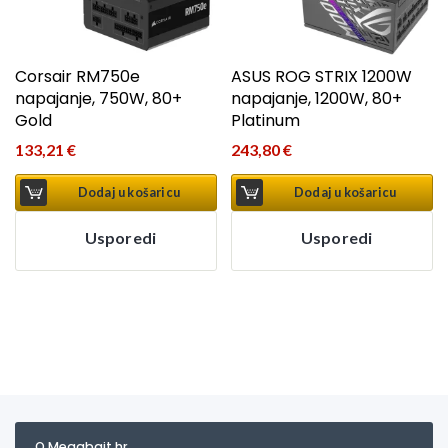
Corsair RM750e
ASUS ROG STRIX 1200W
napajanje, 750W, 80+
napajanje, 1200W, 80+
Gold
Platinum
133,21
€
243,80
€
Dodaj u košaricu
Dodaj u košaricu
Usporedi
Usporedi
O Megabajt.hr