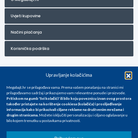
Uvjeti kupovine
Načini plaćanja
Korisnička podrška
Upravljanje kolačićima
Megabajt.hr se prilagođava vama. Prema vašem ponašanju na stranici mi
prilagođavamo sadržaj i prikazujemo vam relevantne ponude i proizvode.
Pritiskom na gumb 'Svi kolačići' ili bilo koju poveznicu izvan ovog prostora
Za artikle kojih trenutno nema u ponudi obratite nam se na
također pristajete na korištenje cookiesa (kolačića) i proslijeđivanje
info@megabajt.hr. Sve cijene su informativnog karaktera i podložne su
informacija kako bi prikazivali ciljane reklame na
društvenim mrežama i
promjenama, a
drugim stranicama
.
Možete isključiti personalizaciju i ciljano oglašavanje u
iskazane su za avansno plaćanje(gotovina) u Eurima i uključuju PDV. Sve
bilo kojem trenutku u postavkama privatnosti.
cijene su iskazane isključivo za kupovinu putem webshop-a i mogu
se razlikovati od cijena u našim poslovnicama. Trudimo se dati što bolji
i točniji opis i sliku. Unatoč tome, ne možemo garantirati da su svi