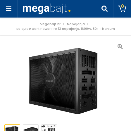
0
Megabajt.hr
Napajanja
Be quiet! Dark Power Pro 13 napajanje, 1600W, 80+ Titanium