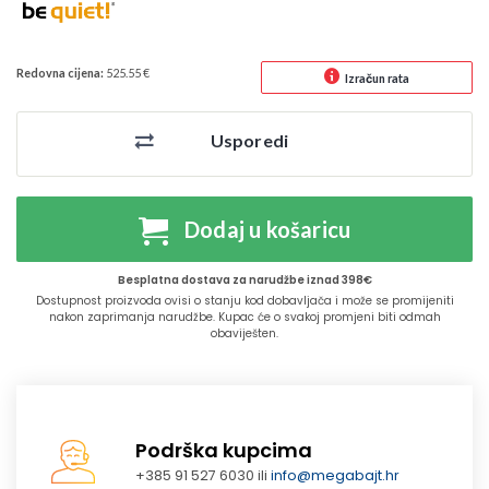
Redovna cijena:
525.55 €
Izračun rata
Usporedi
Dodaj u košaricu
Besplatna dostava za narudžbe iznad 398€
Dostupnost proizvoda ovisi o stanju kod dobavljača i može se promijeniti
nakon zaprimanja narudžbe. Kupac će o svakoj promjeni biti odmah
obaviješten.
Podrška kupcima
+385 91 527 6030 ili
info@megabajt.hr