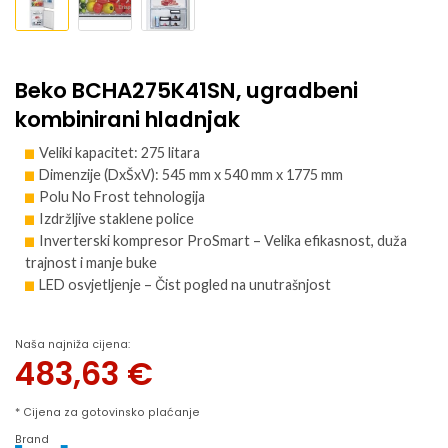
Beko BCHA275K41SN, ugradbeni
kombinirani hladnjak
Veliki kapacitet: 275 litara
Dimenzije (DxŠxV): 545 mm x 540 mm x 1775 mm
Polu No Frost tehnologija
Izdržljive staklene police
Inverterski kompresor ProSmart – Velika efikasnost, duža
trajnost i manje buke
LED osvjetljenje – Čist pogled na unutrašnjost
Naša najniža cijena:
483,63
€
* Cijena za gotovinsko plaćanje
Brand