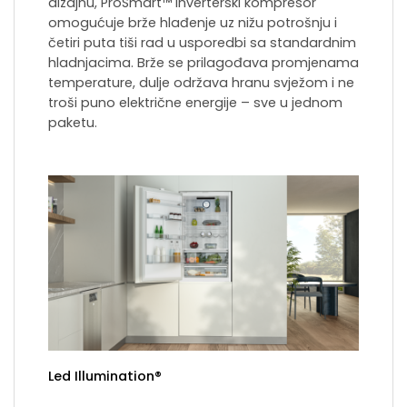
dizajnu, ProSmart™ inverterski kompresor
omogućuje brže hlađenje uz nižu potrošnju i
četiri puta tiši rad u usporedbi sa standardnim
hladnjacima. Brže se prilagođava promjenama
temperature, dulje održava hranu svježom i ne
troši puno električne energije – sve u jednom
paketu.
Led Illumination®