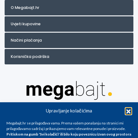
O Megabajt.hr
Uvjeti kupovine
Načini plaćanja
Korisnička podrška
Za artikle kojih trenutno nema u ponudi obratite nam se na
Upravljanje kolačićima
info@megabajt.hr. Sve cijene su informativnog karaktera i podložne su
promjenama, a
Megabajt.hr se prilagođava vama. Prema vašem ponašanju na stranici mi
iskazane su za avansno plaćanje(gotovina) u Eurima i uključuju PDV. Sve
prilagođavamo sadržaj i prikazujemo vam relevantne ponude i proizvode.
cijene su iskazane isključivo za kupovinu putem webshop-a i mogu
Pritiskom na gumb 'Svi kolačići' ili bilo koju poveznicu izvan ovog prostora