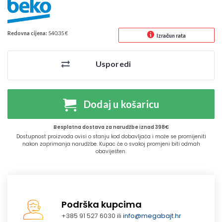
Redovna cijena:
540.35 €
Izračun rata
Usporedi
Dodaj u košaricu
Besplatna dostava za narudžbe iznad 398€
Dostupnost proizvoda ovisi o stanju kod dobavljača i može se promijeniti
nakon zaprimanja narudžbe. Kupac će o svakoj promjeni biti odmah
obaviješten.
Podrška kupcima
+385 91 527 6030 ili
info@megabajt.hr