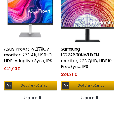
ASUS ProArt PA279CV
Samsung
monitor, 27″, 4K, USB-C,
LS27A600NWUXEN
HDR, Adaptive Sync, IPS
monitor, 27″, QHD, HDR10,
FreeSync, IPS
441,00
€
384,31
€
Dodaj u košaricu
Dodaj u košaricu
Usporedi
Usporedi