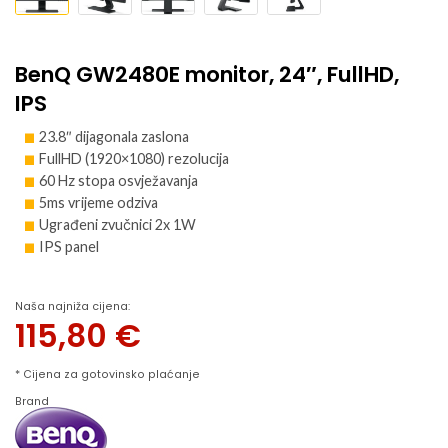
BenQ GW2480E monitor, 24″, FullHD,
IPS
23.8″ dijagonala zaslona
FullHD (1920×1080) rezolucija
60 Hz stopa osvježavanja
5ms vrijeme odziva
Ugrađeni zvučnici 2x 1W
IPS panel
Naša najniža cijena:
115,80
€
* Cijena za gotovinsko plaćanje
Brand