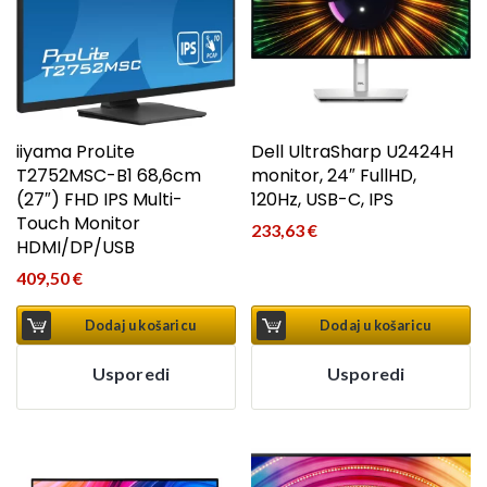
iiyama ProLite
Dell UltraSharp U2424H
T2752MSC-B1 68,6cm
monitor, 24″ FullHD,
(27″) FHD IPS Multi-
120Hz, USB-C, IPS
Touch Monitor
233,63
€
HDMI/DP/USB
409,50
€
Dodaj u košaricu
Dodaj u košaricu
Usporedi
Usporedi