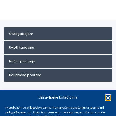
O Megabajt.hr
Uvjeti kupovine
Načini plaćanja
Korisnička podrška
Upravljanje kolačićima
Megabajt.hr se prilagođava vama. Prema vašem ponašanju na stranici mi
prilagođavamo sadržaj i prikazujemo vam relevantne ponude i proizvode.