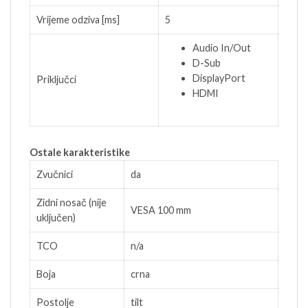
Vrijeme odziva [ms]
5
Audio In/Out
D-Sub
DisplayPort
Priključci
HDMI
Ostale karakteristike
Zvučnici
da
Zidni nosač (nije
VESA 100 mm
uključen)
TCO
n/a
Boja
crna
Postolje
tilt