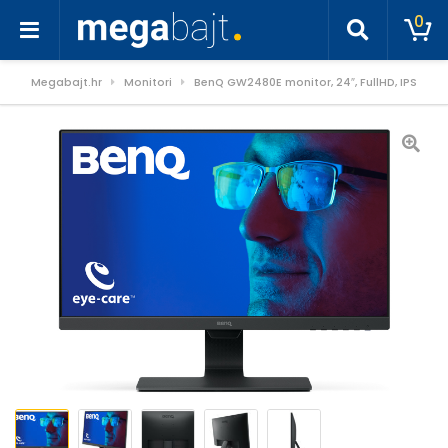
0
Megabajt.hr
Monitori
BenQ GW2480E monitor, 24″, FullHD, IPS