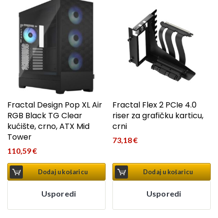
Fractal Design Pop XL Air
Fractal Flex 2 PCIe 4.0
RGB Black TG Clear
riser za grafičku karticu,
kućište, crno, ATX Mid
crni
Tower
73,18
€
110,59
€
Dodaj u košaricu
Dodaj u košaricu
Usporedi
Usporedi