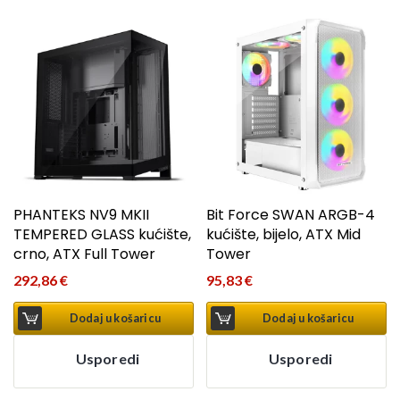
PHANTEKS NV9 MKII
Bit Force SWAN ARGB-4
TEMPERED GLASS kućište,
kućište, bijelo, ATX Mid
crno, ATX Full Tower
Tower
292,86
€
95,83
€
Dodaj u košaricu
Dodaj u košaricu
Usporedi
Usporedi