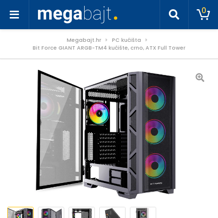
0
Megabajt.hr
PC kućišta
Bit Force GIANT ARGB-TM4 kućište, crno, ATX Full Tower