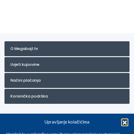
O Megabajt.hr
Uvjeti kupovine
Načini plaćanja
Korisnička podrška
Upravljanje kolačićima
Megabajt.hr se prilagođava vama. Prema vašem ponašanju na stranici mi