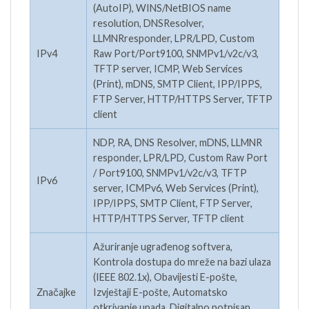
(AutoIP), WINS/NetBIOS name
resolution, DNSResolver,
LLMNRresponder, LPR/LPD, Custom
IPv4
Raw Port/Port9100, SNMPv1/v2c/v3,
TFTP server, ICMP, Web Services
(Print), mDNS, SMTP Client, IPP/IPPS,
FTP Server, HTTP/HTTPS Server, TFTP
client
NDP, RA, DNS Resolver, mDNS, LLMNR
responder, LPR/LPD, Custom Raw Port
/ Port9100, SNMPv1/v2c/v3, TFTP
IPv6
server, ICMPv6, Web Services (Print),
IPP/IPPS, SMTP Client, FTP Server,
HTTP/HTTPS Server, TFTP client
Ažuriranje ugrađenog softvera,
Kontrola dostupa do mreže na bazi ulaza
(IEEE 802.1x), Obavijesti E-pošte,
Značajke
Izvještaji E-pošte, Automatsko
otkrivanje upada, Digitalno potpisan