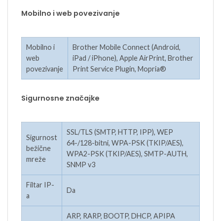
Mobilno i web povezivanje
Mobilno i
Brother Mobile Connect (Android,
web
iPad / iPhone), Apple AirPrint, Brother
povezivanje
Print Service Plugin, Mopria®
Sigurnosne značajke
SSL/TLS (SMTP, HTTP, IPP), WEP
Sigurnost
64-/128-bitni, WPA-PSK (TKIP/AES),
bežične
WPA2-PSK (TKIP/AES), SMTP-AUTH,
mreže
SNMP v3
Filtar IP-
Da
a
ARP, RARP, BOOTP, DHCP, APIPA