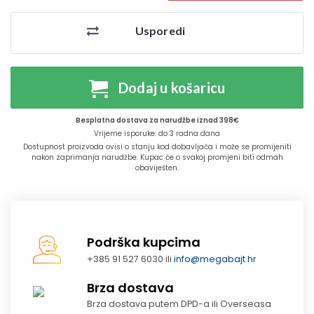
Usporedi
Dodaj u košaricu
Besplatna dostava za narudžbe iznad 398€
Vrijeme isporuke: do 3 radna dana
Dostupnost proizvoda ovisi o stanju kod dobavljača i može se promijeniti
nakon zaprimanja narudžbe. Kupac će o svakoj promjeni biti odmah
obaviješten.
Podrška kupcima
+385 91 527 6030 ili
info@megabajt.hr
Brza dostava
Brza dostava putem DPD-a ili Overseasa