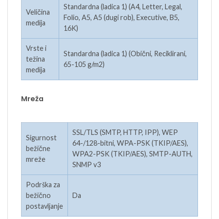
Standardna (ladica 1) (A4, Letter, Legal,
Veličina
Folio, A5, A5 (dugi rob), Executive, B5,
medija
16K)
Vrste i
Standardna (ladica 1) (Obični, Reciklirani,
težina
65-105 g/m2)
medija
Mreža
SSL/TLS (SMTP, HTTP, IPP), WEP
Sigurnost
64-/128-bitni, WPA-PSK (TKIP/AES),
bežične
WPA2-PSK (TKIP/AES), SMTP-AUTH,
mreže
SNMP v3
Podrška za
bežično
Da
postavljanje