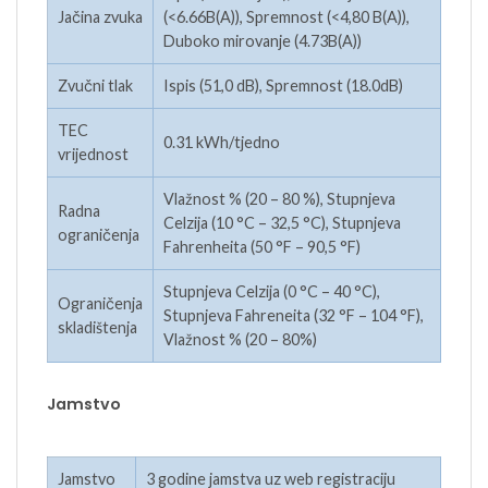
Jačina zvuka
(<6.66B(A)), Spremnost (<4,80 B(A)),
Duboko mirovanje (4.73B(A))
Zvučni tlak
Ispis (51,0 dB), Spremnost (18.0dB)
TEC
0.31 kWh/tjedno
vrijednost
Vlažnost % (20 – 80 %), Stupnjeva
Radna
Celzija (10 °C – 32,5 °C), Stupnjeva
ograničenja
Fahrenheita (50 °F – 90,5 °F)
Stupnjeva Celzija (0 °C – 40 °C),
Ograničenja
Stupnjeva Fahreneita (32 °F – 104 °F),
skladištenja
Vlažnost % (20 – 80%)
Jamstvo
Jamstvo
3 godine jamstva uz web registraciju