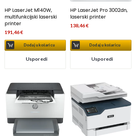
HP LaserJet M140W,
HP LaserJet Pro 3002dn,
multifunkcijski laserski
laserski printer
printer
138,46
€
191,46
€
Dodaj u košaricu
Dodaj u košaricu
Usporedi
Usporedi