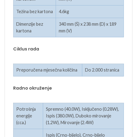
Težina bez kartona
4.6kg
Dimenzije bez
340 mm (Š) x 238 mm (D) x 189
kartona
mm (V)
Ciklus rada
Preporučena mjesečna količina
Do 2.000 stranica
Radno okruženje
Potrošnja
Spremno (40.0W), Isključeno (0.28W),
energije
Ispis (380.0W), Duboko mirovanje
(cca.)
(1.2W), Mirovanje (2.4W)
Ispis (Crno-bijelo), Crno-bijelo