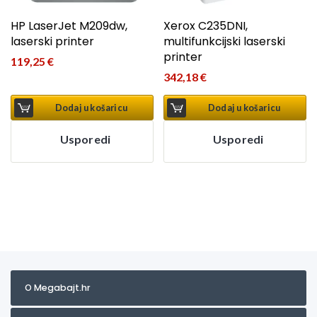
HP LaserJet M209dw,
Xerox C235DNI,
laserski printer
multifunkcijski laserski
printer
119,25
€
342,18
€
Dodaj u košaricu
Dodaj u košaricu
Usporedi
Usporedi
O Megabajt.hr