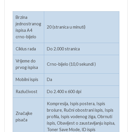
Brzina
jednostranog
20 (stranica u minuti)
ispisa A4
crno-bijelo
Ciklus rada
Do 2.000 stranica
Vrijeme do
Crno-bijelo (10,0 sekundi )
prvog ispisa
Mobilni ispis
Da
Razlučivost
Do 2.400 x 600 dpi
Kompresija, Ispis postera, Ispis
brošure, Ručni obostrani ispis, Ispis
Značajke
profila, Ispis vodenog žiga, Obrnuti
pisača
ispis, Obavijest o zaustavljanju ispisa,
Toner Save Mode, ID ispis