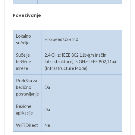
Povezivanje
Lokalno
Hi-Speed USB 2.0
sučelje
Sučelje
2,4 GHz: IEEE 802,11b/g/n (način
bežične
infrastrukture), 5 GHz: IEEE 802,11a/n
mreže
(Infrastructure Mode)
Podrška za
bežično
Da
postavljanje
Bežične
Da
aplikacije
WiFi Direct
Ne