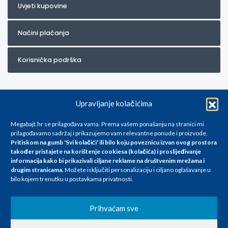
Uvjeti kupovine
Načini plaćanja
Korisnička podrška
Upravljanje kolačićima
Megabajt.hr se prilagođava vama. Prema vašem ponašanju na stranici mi
prilagođavamo sadržaj i prikazujemo vam relevantne ponude i proizvode.
Pritiskom na gumb 'Svi kolačići' ili bilo koju poveznicu izvan ovog prostora
Za artikle kojih trenutno nema u ponudi obratite nam se na
također pristajete na korištenje cookiesa (kolačića) i proslijeđivanje
info@megabajt.hr. Sve cijene su informativnog karaktera i podložne su
informacija kako bi prikazivali ciljane reklame na
društvenim mrežama i
promjenama, a
drugim stranicama
.
Možete isključiti personalizaciju i ciljano oglašavanje u
iskazane su za avansno plaćanje(gotovina) u Eurima i uključuju PDV. Sve
bilo kojem trenutku u postavkama privatnosti.
cijene su iskazane isključivo za kupovinu putem webshop-a i mogu
se razlikovati od cijena u našim poslovnicama. Trudimo se dati što bolji
i točniji opis i sliku. Unatoč tome, ne možemo garantirati da su svi
Prihvaćam sve
navedeni podaci
i slike u potpunosti točni. Ne odgovaramo za eventualne pogreške