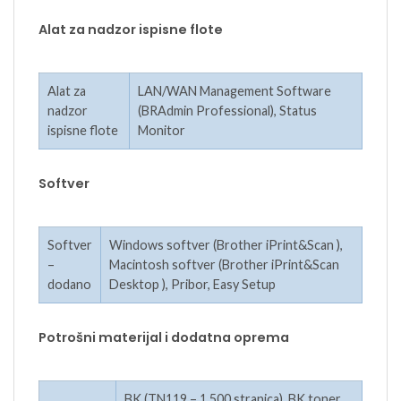
Alat za nadzor ispisne flote
Alat za
LAN/WAN Management Software
nadzor
(BRAdmin Professional), Status
ispisne flote
Monitor
Softver
Softver
Windows softver (Brother iPrint&Scan ),
–
Macintosh softver (Brother iPrint&Scan
dodano
Desktop ), Pribor, Easy Setup
Potrošni materijal i dodatna oprema
BK (TN119 – 1,500 stranica), BK toner