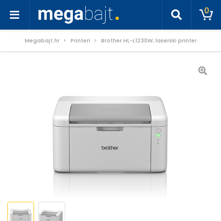
0
Megabajt.hr
Printeri
Brother HL-L1230W, laserski printer