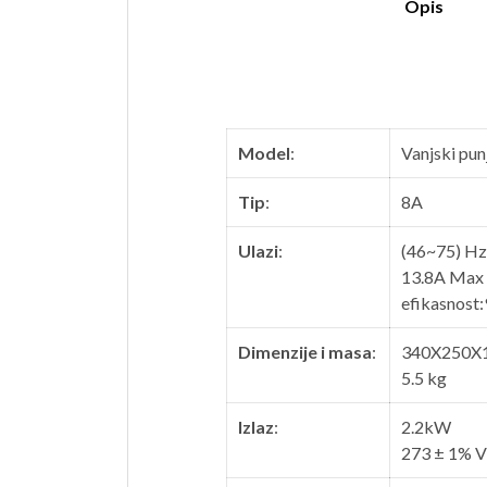
Opis
Model
:
Vanjski pu
Tip
:
8A
Ulazi
:
(46~75) Hz
13.8A Max
efikasnost
Dimenzije i masa
:
340X250X
5.5 kg
Izlaz
:
2.2kW
273 ± 1% 