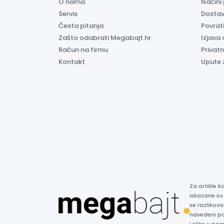
O nama
Načini
Servis
Dosta
Česta pitanja
Povrati
Zašto odabrati Megabajt.hr
Izjava 
Račun na firmu
Privatn
Kontakt
Upute 
Za artikle 
iskazane su
se razlikova
navedeni p