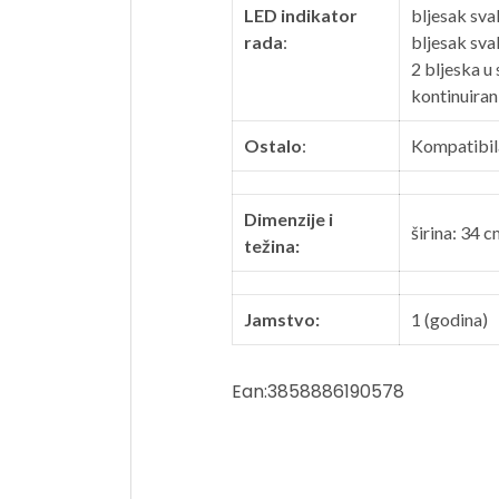
LED indikator
bljesak svak
rada
:
bljesak sva
2 bljeska u
kontinuiran
Ostalo
:
Kompatibila
Dimenzije i
širina: 34 c
težina:
Jamstvo:
1 (godina)
Ean:3858886190578