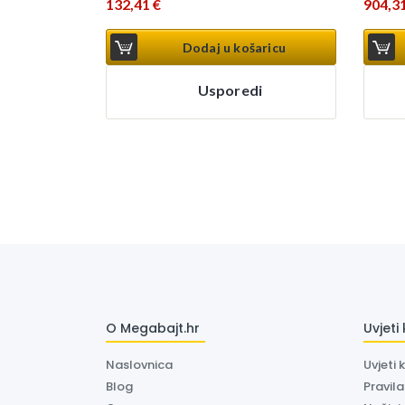
132,41
€
904,3
Dodaj u košaricu
Usporedi
O Megabajt.hr
Uvjeti
Naslovnica
Uvjeti 
Blog
Pravil