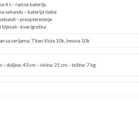
e 4 s – rad na bateriju
ku sekundu – baterija slaba
 sekundi – preopterećenje
i bljesak- kvar/greška
n sa serijama: Titan Vista 10k, Innova 10k
m – duljina: 43 cm – visina: 21 cm – težina: 7 kg