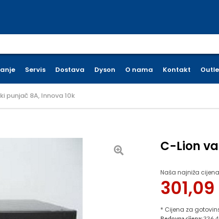
earch for:
ćanje
Servis
Dostava
Dyson
O nama
Kontakt
Outle
ki punjač 8A, Innova 10k
C-Lion va
Naša najniža cijena
301,09
* Cijena za gotovin
Redovna cijena:
336.4