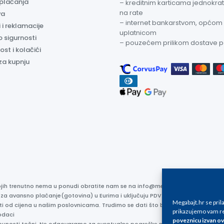
 plaćanja
– kreditnim karticama jednokratn
na rate
va
– internet bankarstvom, općom
 i reklamacije
uplatnicom
o sigurnosti
– pouzećem prilikom dostave 
ost i kolačići
za kupnju
kojih trenutno nema u ponudi obratite nam se na info@megabajt.hr. Sve cijen
 za avansno plaćanje(gotovina) u Eurima i uključuju PDV. Sve cijene su iskaz
Megabajt.hr se pri
ti od cijena u našim poslovnicama. Trudimo se dati što bolji i točniji opis i s
prikazujemo vam re
odaci
poveznicu izvan ov