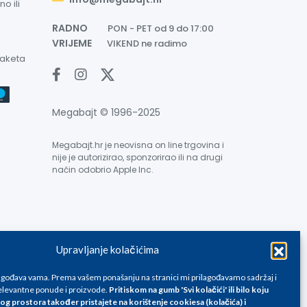
o ili
RADNO
PON - PET od 9 do 17:00
VRIJEME
VIKEND ne radimo
paketa
Megabajt © 1996-2025
Megabajt.hr je neovisna on line trgovina i
nije je autorizirao, sponzorirao ili na drugi
način odobrio Apple Inc.
Upravljanje kolačićima
e su informativnog karaktera i podložne su promjenama, a
ane isključivo za kupovinu putem webshop-a i mogu
lagođava vama. Prema vašem ponašanju na stranici mi prilagođavamo sadržaj i
liku. Unatoč tome, ne možemo garantirati da su svi
levantne ponude i proizvode.
Pritiskom na gumb 'Svi kolačići' ili bilo koju
og prostora također pristajete na korištenje cookiesa (kolačića) i