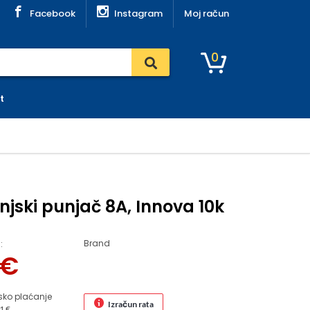
Facebook
Instagram
Moj račun
0
t
njski punjač 8A, Innova 10k
Brand
:
€
sko plaćanje
Izračun rata
1 €