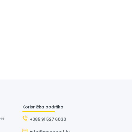
Korisnička podrška
ti:
+385 91 527 6030
info@megabajt.hr