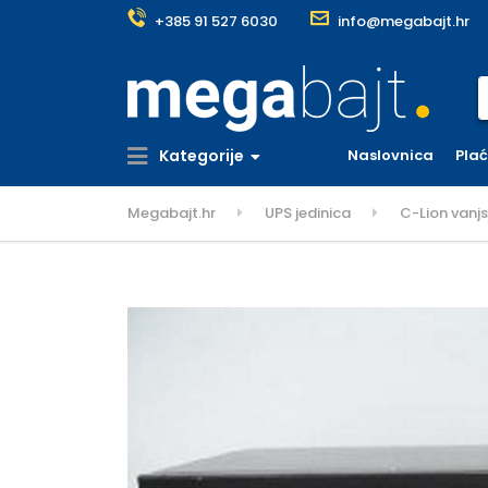
+385 91 527 6030
info@megabajt.hr
S
Kategorije
Naslovnica
Pla
Megabajt.hr
UPS jedinica
C-Lion vanjs