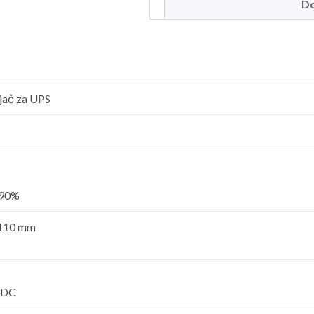
Do
njač za UPS
:90%
110 mm
VDC