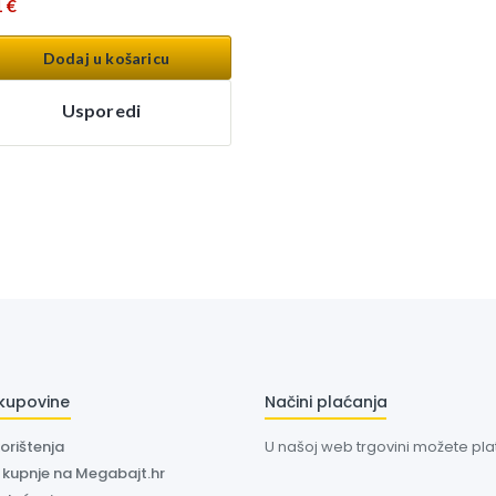
1
€
Dodaj u košaricu
Usporedi
 kupovine
Načini plaćanja
korištenja
U našoj web trgovini možete plati
a kupnje na Megabajt.hr