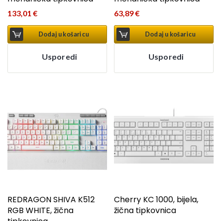
133,01
€
63,89
€
Dodaj u košaricu
Dodaj u košaricu
Usporedi
Usporedi
REDRAGON SHIVA K512
Cherry KC 1000, bijela,
RGB WHITE, žična
žična tipkovnica