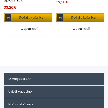
tipkovnica
19,30
€
33,20
€
Dodaj u košaricu
Dodaj u košaricu
Usporedi
Usporedi
O Megabajt.hr
Uvjeti kupovine
Načini plaćanja