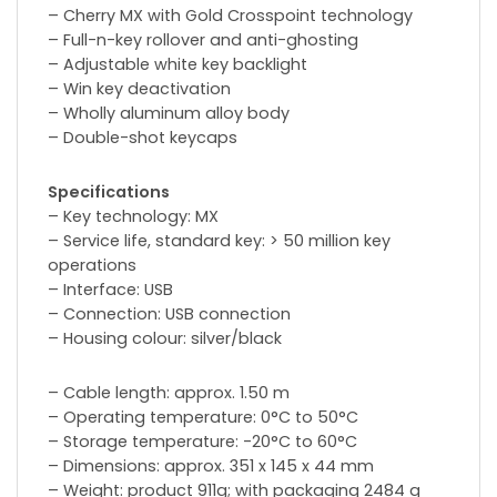
– Cherry MX with Gold Crosspoint technology
– Full-n-key rollover and anti-ghosting
– Adjustable white key backlight
– Win key deactivation
– Wholly aluminum alloy body
– Double-shot keycaps
Specifications
– Key technology: MX
– Service life, standard key: > 50 million key
operations
– Interface: USB
– Connection: USB connection
– Housing colour: silver/black
– Cable length: approx. 1.50 m
– Operating temperature: 0°C to 50°C
– Storage temperature: -20°C to 60°C
– Dimensions: approx. 351 x 145 x 44 mm
– Weight: product 911g; with packaging 2484 g