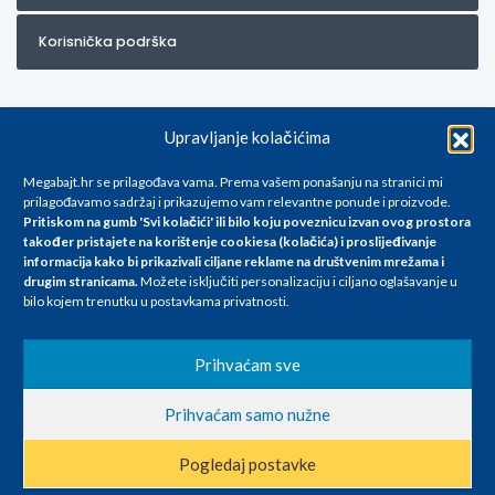
Korisnička podrška
Upravljanje kolačićima
Megabajt.hr se prilagođava vama. Prema vašem ponašanju na stranici mi
prilagođavamo sadržaj i prikazujemo vam relevantne ponude i proizvode.
Pritiskom na gumb 'Svi kolačići' ili bilo koju poveznicu izvan ovog prostora
Za artikle kojih trenutno nema u ponudi obratite nam se na
također pristajete na korištenje cookiesa (kolačića) i proslijeđivanje
info@megabajt.hr. Sve cijene su informativnog karaktera i podložne su
informacija kako bi prikazivali ciljane reklame na
društvenim mrežama i
promjenama, a
drugim stranicama
.
Možete isključiti personalizaciju i ciljano oglašavanje u
iskazane su za avansno plaćanje(gotovina) u Eurima i uključuju PDV. Sve
bilo kojem trenutku u postavkama privatnosti.
cijene su iskazane isključivo za kupovinu putem webshop-a i mogu
se razlikovati od cijena u našim poslovnicama. Trudimo se dati što bolji
i točniji opis i sliku. Unatoč tome, ne možemo garantirati da su svi
Prihvaćam sve
navedeni podaci
i slike u potpunosti točni. Ne odgovaramo za eventualne pogreške
Prihvaćam samo nužne
nastale u opisu proizvoda, greške prilikom štampanja te promjene
cijena.
Pogledaj postavke