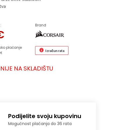
tva
Brand
:
€
sko plaćanje
Izračun rata
 €
NIJE NA SKLADIŠTU
Podijelite svoju kupovinu
Mogućnost plaćanja do 36 rata