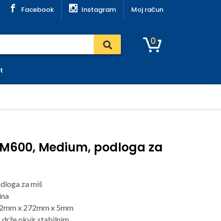
Facebook
Instagram
Moj račun
0
t
MM600, Medium, podloga za
odloga za miš
ina
352mm x 272mm x 5mm
 drže okvir stabilnim