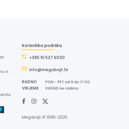
Korisnička podrška
ti:
+385 91 527 6030
info@megabajt.hr
o ili
RADNO
PON - PET od 9 do 17:00
VRIJEME
VIKEND ne radimo
paketa
Megabajt © 1996-2025