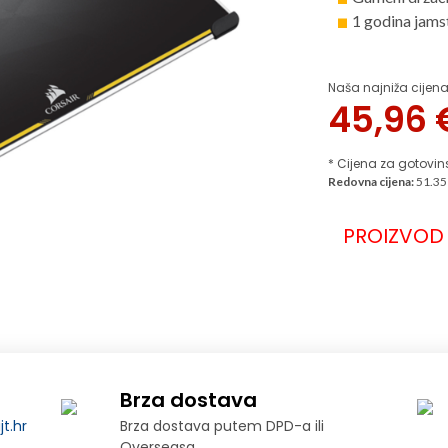
1 godina jams
Naša najniža cijena
45,96
* Cijena za gotovin
Redovna cijena:
51.35
PROIZVOD 
Brza dostava
t.hr
Brza dostava putem DPD-a ili
Overseasa