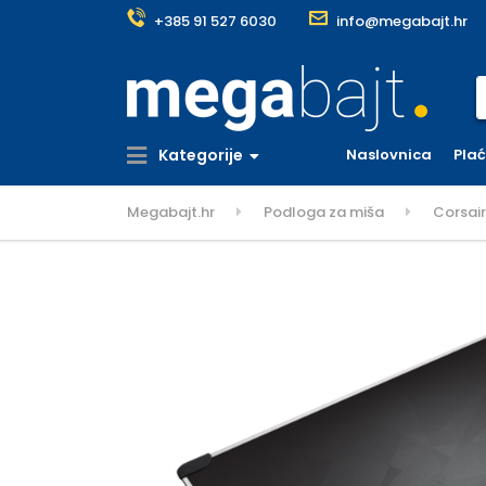
+385 91 527 6030
info@megabajt.hr
S
Kategorije
Naslovnica
Pla
Megabajt.hr
Podloga za miša
Corsai