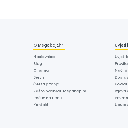
O Megabajt.hr
Uvjeti
Naslovnica
Uvjeti 
Blog
Pravil
O nama
Načini
Servis
Dosta
Česta pitanja
Povrati
Zašto odabrati Megabajt.hr
Izjava 
Račun na firmu
Privatn
Kontakt
Upute 