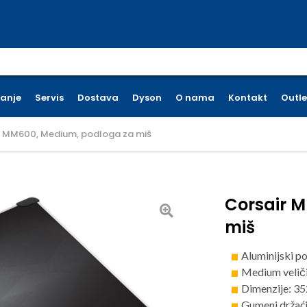
earch for:
ćanje
Servis
Dostava
Dyson
O nama
Kontakt
Outle
r MM600, Medium, podloga za miš
Corsair 
miš
Aluminijski p
Medium velič
Dimenzije: 
Gumeni držaći