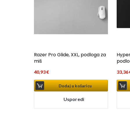
Razer Pro Glide, XXL, podloga za
HyperX
miš
podlo
40,93
€
33,36
Dodaj u košaricu
Usporedi