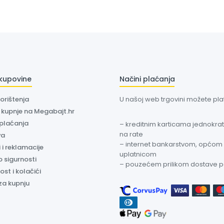
 kupovine
Načini plaćanja
korištenja
U našoj web trgovini možete plati
a kupnje na Megabajt.hr
 plaćanja
– kreditnim karticama jednokratn
na rate
va
– internet bankarstvom, općom
 i reklamacije
uplatnicom
o sigurnosti
– pouzećem prilikom dostave 
ost i kolačići
za kupnju