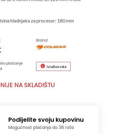
sina hladnjaka za procesor: 180 mm
Brand
:
€
sko plaćanje
Izračun rata
 €
NIJE NA SKLADIŠTU
Podijelite svoju kupovinu
Mogućnost plaćanja do 36 rata