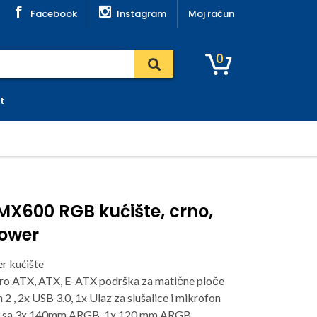
Facebook
Instagram
Moj račun
0
t
X600 RGB kućište, crno,
Tower
r kućište
cro ATX, ATX, E-ATX podrška za matične ploče
2 , 2x USB 3.0, 1x Ulaz za slušalice i mikrofon
zi sa 3x 140mm ARGB, 1x 120 mm ARGB