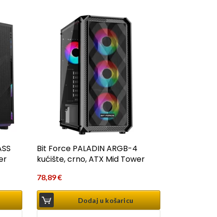
ASS
Bit Force PALADIN ARGB-4
er
kućište, crno, ATX Mid Tower
78,89
€
Dodaj u košaricu