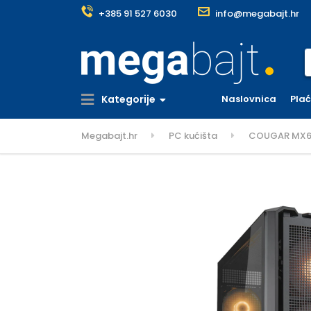
+385 91 527 6030
info@megabajt.hr
S
Kategorije
Naslovnica
Pla
Megabajt.hr
PC kućišta
COUGAR MX600