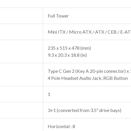
Full Tower
Mini ITX / Micro ATX / ATX / CEB / E-A
235 x 515 x 478 (mm)
9.3 x 20.3 x 18.8 (in)
Type C Gen 2 (Key A 20-pin connector) x 1
4 Pole Headset Audio Jack, RGB Button
1
3+1 (converted from 3.5″ drive bays)
Horizontal : 8