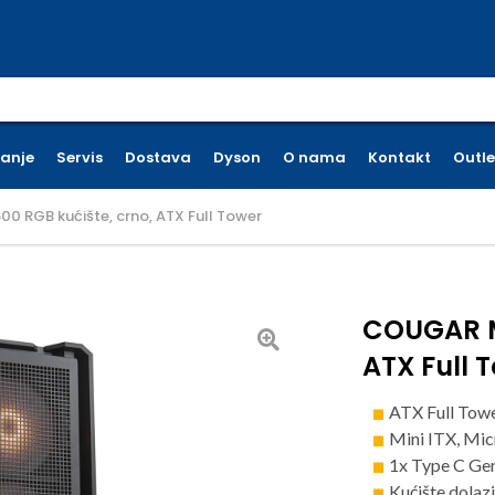
earch for:
ćanje
Servis
Dostava
Dyson
O nama
Kontakt
Outle
 RGB kućište, crno, ATX Full Tower
COUGAR M
ATX Full 
ATX Full Towe
Mini ITX, Mi
1x Type C Gen 
Kućište dola