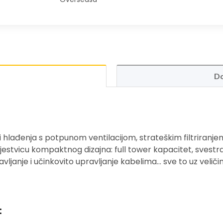
Do
i hlađenja s potpunom ventilacijom, strateškim filtriranjem
stvicu kompaktnog dizajna: full tower kapacitet, svestra
vljanje i učinkovito upravljanje kabelima… sve to uz veliči
: