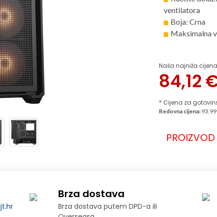
ventilatora
Boja: Crna
Maksimalna vi
Naša najniža cijena
84,12
* Cijena za gotovin
Redovna cijena:
93.99
PROIZVOD 
Brza dostava
t.hr
Brza dostava putem DPD-a ili
Overseasa