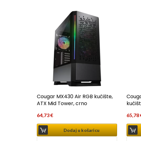
Cougar MX430 Air RGB kućište,
Couga
ATX Mid Tower, crno
kućiš
64,73
€
65,78
Dodaj u košaricu