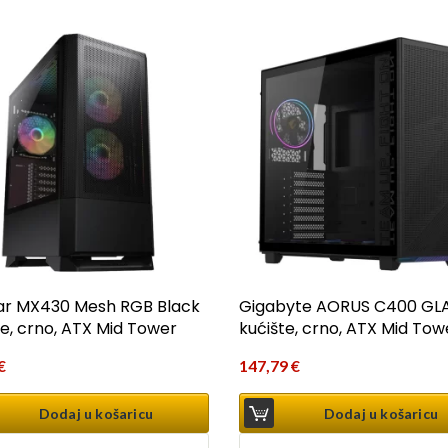
r MX430 Mesh RGB Black
Gigabyte AORUS C400 GL
te, crno, ATX Mid Tower
kućište, crno, ATX Mid Tow
€
147,79
€
Dodaj u košaricu
Dodaj u košaricu