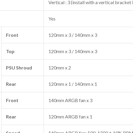
Vertical : 3 (install with a vertical bracket
Yes
Front
120mm x 3 / 140mm x 3
Top
120mm x 3 / 140mm x 3
PSU Shroud
120mm x 2
Rear
120mm x 1 / 140mm x 1
Front
140mm ARGB fan x 3
Rear
120mm ARGB fan x 1
Speed
140mm ARGB fan: 500-1200 ± 10% RP