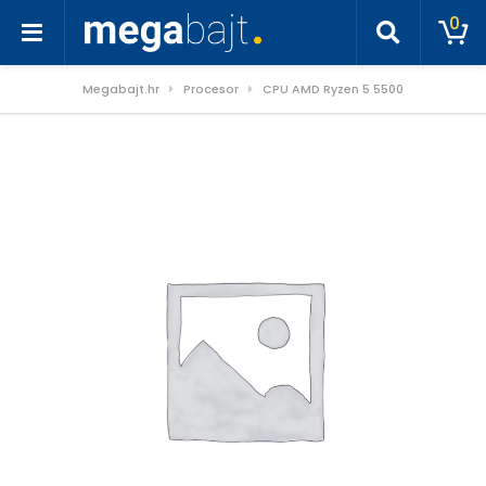
0
Megabajt.hr
Procesor
CPU AMD Ryzen 5 5500