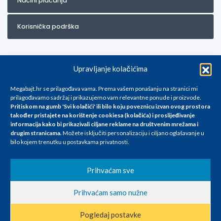
Načini plaćanja
Korisnička podrška
Upravljanje kolačićima
Megabajt.hr se prilagođava vama. Prema vašem ponašanju na stranici mi
prilagođavamo sadržaj i prikazujemo vam relevantne ponude i proizvode.
Pritiskom na gumb 'Svi kolačići' ili bilo koju poveznicu izvan ovog prostora
Za artikle kojih trenutno nema u ponudi obratite nam se na
također pristajete na korištenje cookiesa (kolačića) i proslijeđivanje
info@megabajt.hr. Sve cijene su informativnog karaktera i podložne su
informacija kako bi prikazivali ciljane reklame na
društvenim mrežama i
promjenama, a
drugim stranicama
.
Možete isključiti personalizaciju i ciljano oglašavanje u
iskazane su za avansno plaćanje(gotovina) u Eurima i uključuju PDV. Sve
bilo kojem trenutku u postavkama privatnosti.
cijene su iskazane isključivo za kupovinu putem webshop-a i mogu
se razlikovati od cijena u našim poslovnicama. Trudimo se dati što bolji
i točniji opis i sliku. Unatoč tome, ne možemo garantirati da su svi
Prihvaćam sve
navedeni podaci
i slike u potpunosti točni. Ne odgovaramo za eventualne pogreške
Prihvaćam samo nužne
nastale u opisu proizvoda, greške prilikom štampanja te promjene
cijena.
Pogledaj postavke