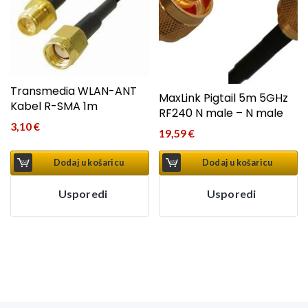
Transmedia WLAN-ANT
MaxLink Pigtail 5m 5GHz
Kabel R-SMA 1m
RF240 N male – N male
3,10
€
19,59
€
Dodaj u košaricu
Dodaj u košaricu
Usporedi
Usporedi