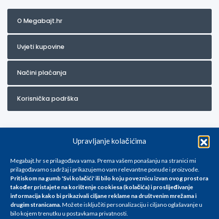
O Megabajt.hr
Uvjeti kupovine
Načini plaćanja
Korisnička podrška
Upravljanje kolačićima
Megabajt.hr se prilagođava vama. Prema vašem ponašanju na stranici mi
prilagođavamo sadržaj i prikazujemo vam relevantne ponude i proizvode.
Pritiskom na gumb 'Svi kolačići' ili bilo koju poveznicu izvan ovog prostora
Za artikle kojih trenutno nema u ponudi obratite nam se na
također pristajete na korištenje cookiesa (kolačića) i proslijeđivanje
info@megabajt.hr. Sve cijene su informativnog karaktera i podložne su
informacija kako bi prikazivali ciljane reklame na
društvenim mrežama i
promjenama, a
drugim stranicama
.
Možete isključiti personalizaciju i ciljano oglašavanje u
iskazane su za avansno plaćanje(gotovina) u Eurima i uključuju PDV. Sve
bilo kojem trenutku u postavkama privatnosti.