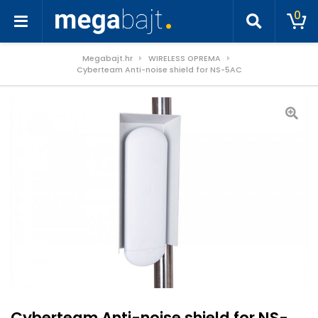
0
Megabajt.hr
WIRELESS OPREMA
Cyberteam Anti-noise shield for NS-5AC
Cyberteam Anti-noise shield for NS-