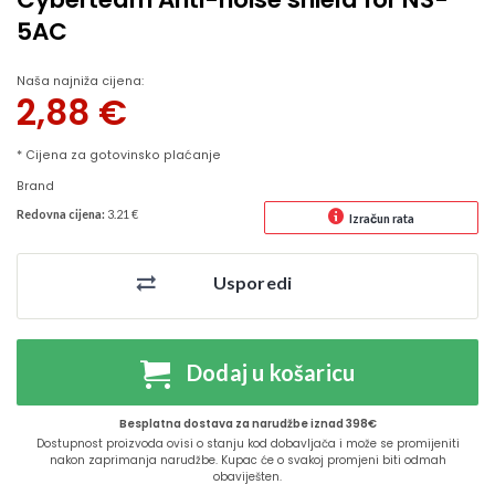
5AC
Naša najniža cijena:
2,88
€
* Cijena za gotovinsko plaćanje
Brand
Redovna cijena:
3.21 €
Izračun rata
Usporedi
Dodaj u košaricu
Besplatna dostava za narudžbe iznad 398€
Dostupnost proizvoda ovisi o stanju kod dobavljača i može se promijeniti
nakon zaprimanja narudžbe. Kupac će o svakoj promjeni biti odmah
obaviješten.