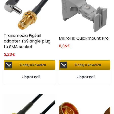
Transmedia Pigtail
MikroTik Quickmount Pro
adapter TS9 angle plug
8,36
€
to SMA socket
3,23
€
Dodaj u košaricu
Dodaj u košaricu
Usporedi
Usporedi