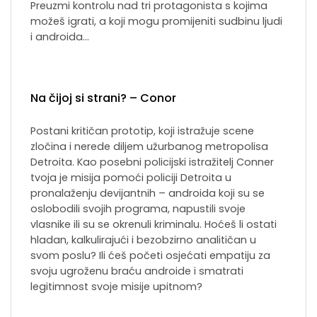
Preuzmi kontrolu nad tri protagonista s kojima
možeš igrati, a koji mogu promijeniti sudbinu ljudi
i androida…
Na čijoj si strani? – Conor
Postani kritičan prototip, koji istražuje scene
zločina i nerede diljem užurbanog metropolisa
Detroita. Kao posebni policijski istražitelj Conner
tvoja je misija pomoći policiji Detroita u
pronalaženju devijantnih – androida koji su se
oslobodili svojih programa, napustili svoje
vlasnike ili su se okrenuli kriminalu. Hoćeš li ostati
hladan, kalkulirajući i bezobzirno analitičan u
svom poslu? Ili ćeš početi osjećati empatiju za
svoju ugroženu braću androide i smatrati
legitimnost svoje misije upitnom?