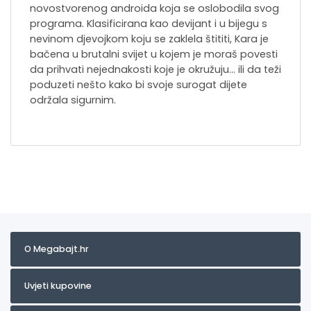
novostvorenog androida koja se oslobodila svog
programa. Klasificirana kao devijant i u bijegu s
nevinom djevojkom koju se zaklela štititi, Kara je
bačena u brutalni svijet u kojem je moraš povesti
da prihvati nejednakosti koje je okružuju… ili da teži
poduzeti nešto kako bi svoje surogat dijete
održala sigurnim.
O Megabajt.hr
Uvjeti kupovine