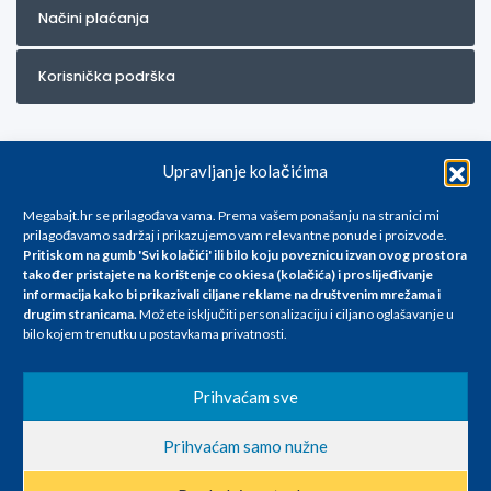
Načini plaćanja
Korisnička podrška
Upravljanje kolačićima
Megabajt.hr se prilagođava vama. Prema vašem ponašanju na stranici mi
prilagođavamo sadržaj i prikazujemo vam relevantne ponude i proizvode.
Pritiskom na gumb 'Svi kolačići' ili bilo koju poveznicu izvan ovog prostora
Za artikle kojih trenutno nema u ponudi obratite nam se na
također pristajete na korištenje cookiesa (kolačića) i proslijeđivanje
info@megabajt.hr. Sve cijene su informativnog karaktera i podložne su
informacija kako bi prikazivali ciljane reklame na
društvenim mrežama i
promjenama, a
drugim stranicama
.
Možete isključiti personalizaciju i ciljano oglašavanje u
iskazane su za avansno plaćanje(gotovina) u Eurima i uključuju PDV. Sve
bilo kojem trenutku u postavkama privatnosti.
cijene su iskazane isključivo za kupovinu putem webshop-a i mogu
se razlikovati od cijena u našim poslovnicama. Trudimo se dati što bolji
i točniji opis i sliku. Unatoč tome, ne možemo garantirati da su svi
Prihvaćam sve
navedeni podaci
i slike u potpunosti točni. Ne odgovaramo za eventualne pogreške
Prihvaćam samo nužne
nastale u opisu proizvoda, greške prilikom štampanja te promjene
cijena.