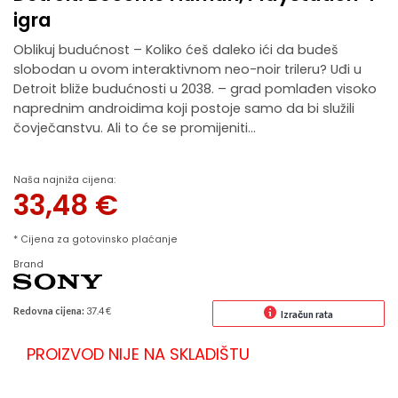
igra
Oblikuj budućnost – Koliko ćeš daleko ići da budeš
slobodan u ovom interaktivnom neo-noir trileru? Uđi u
Detroit bliže budućnosti u 2038. – grad pomlađen visoko
naprednim androidima koji postoje samo da bi služili
čovječanstvu. Ali to će se promijeniti…
Naša najniža cijena:
33,48
€
* Cijena za gotovinsko plaćanje
Brand
Redovna cijena:
37.4 €
Izračun rata
PROIZVOD NIJE NA SKLADIŠTU