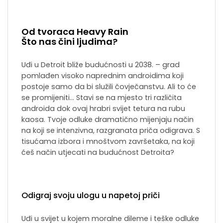
Od tvoraca Heavy Rain
Što nas čini ljudima?
Uđi u Detroit bliže budućnosti u 2038. – grad
pomlađen visoko naprednim androidima koji
postoje samo da bi služili čovječanstvu. Ali to će
se promijeniti… Stavi se na mjesto tri različita
androida dok ovaj hrabri svijet tetura na rubu
kaosa. Tvoje odluke dramatično mijenjaju način
na koji se intenzivna, razgranata priča odigrava. S
tisućama izbora i mnoštvom završetaka, na koji
ćeš način utjecati na budućnost Detroita?
Odigraj svoju ulogu u napetoj priči
Uđi u svijet u kojem moralne dileme i teške odluke