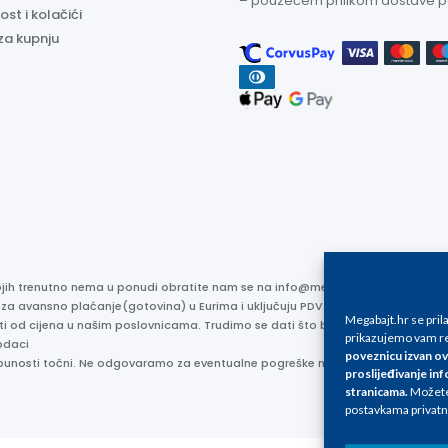
– pouzećem prilikom dostave 
ost i kolačići
za kupnju
kojih trenutno nema u ponudi obratite nam se na info@megabajt.hr. Sve cijen
 za avansno plaćanje(gotovina) u Eurima i uključuju PDV. Sve cijene su iskaz
Megabajt.hr se pri
ti od cijena u našim poslovnicama. Trudimo se dati što bolji i točniji opis i s
prikazujemo vam re
odaci
poveznicu izvan ov
otpunosti točni. Ne odgovaramo za eventualne pogreške nastale u opisu proizv
proslijeđivanje inf
stranicama
.
Možete 
postavkama privatn