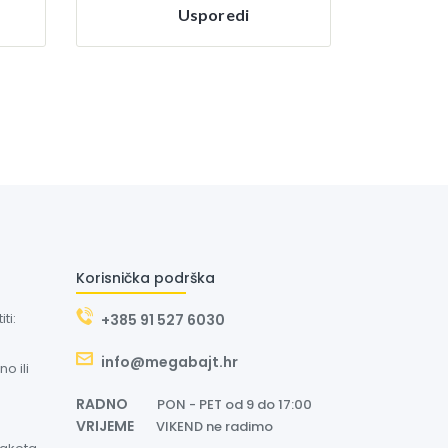
Usporedi
Korisnička podrška
ti:
+385 91 527 6030
info@megabajt.hr
o ili
RADNO
PON - PET od 9 do 17:00
VRIJEME
VIKEND ne radimo