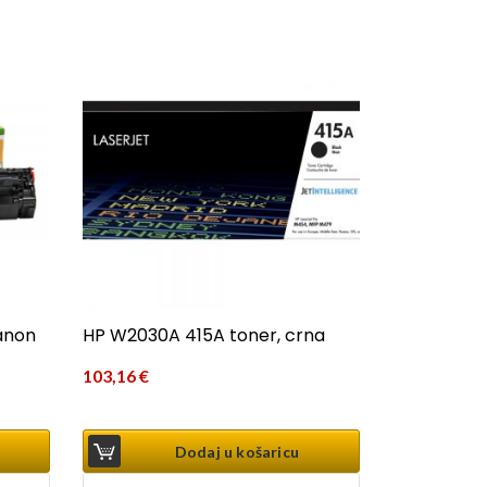
anon
HP W2030A 415A toner, crna
103,16
€
Dodaj u košaricu