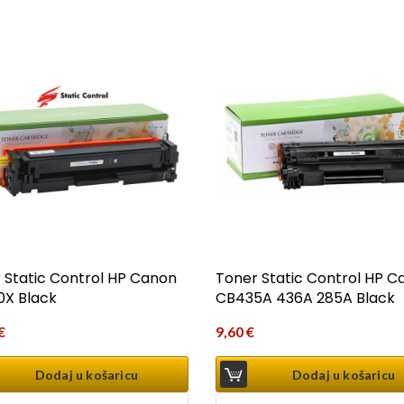
 Static Control HP Canon
Toner Static Control HP C
X Black
CB435A 436A 285A Black
€
9,60
€
Dodaj u košaricu
Dodaj u košaricu