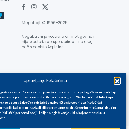
paketa
Megabajt © 1996-2025
Megabajt.hr je neovisna on line trgovina i
nije je autorizirao, sponzorirao ili na drugi
način odobrio Apple Inc.
Upravljanje kolačićima
e su informativnog karaktera i podložne su promjenama, a
ane isključivo za kupovinu putem webshop-a i mogu
lagođava vama. Prema vašem ponašanju na stranici mi prilagođavamo sadržaj i
liku. Unatoč tome, ne možemo garantirati da su svi
levantne ponude i proizvode.
Pritiskom na gumb 'Svi kolačići' ili bilo koju
og prostora također pristajete na korištenje cookiesa (kolačića) i
oda, greške prilikom štampanja te promjene cijena.
ormacija kako bi prikazivali ciljane reklame na
društvenim mrežama i drugim
isključiti personalizaciju i ciljano oglašavanje u bilo kojem trenutku u
osti.