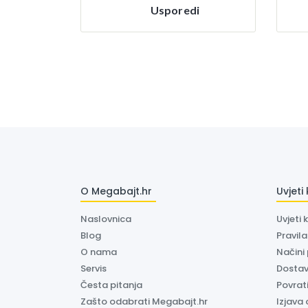
Usporedi
O Megabajt.hr
Uvjeti
Naslovnica
Uvjeti 
Blog
Pravil
O nama
Načini
Servis
Dosta
Česta pitanja
Povrati
Zašto odabrati Megabajt.hr
Izjava 