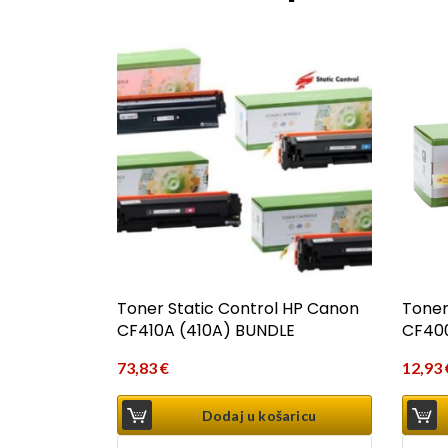
Toner Static Control HP Canon
Toner
CF410A (410A) BUNDLE
CF400
73,83
€
12,93
Dodaj u košaricu