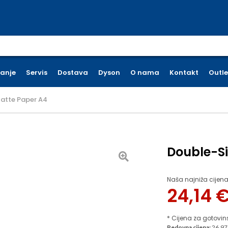
earch for:
ćanje
Servis
Dostava
Dyson
O nama
Kontakt
Outle
atte Paper A4
Double-S
Naša najniža cijena
24,14
* Cijena za gotovin
Redovna cijena:
26.97