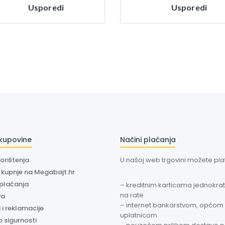
Usporedi
Usporedi
 kupovine
Načini plaćanja
korištenja
U našoj web trgovini možete plati
a kupnje na Megabajt.hr
 plaćanja
– kreditnim karticama jednokratn
na rate
va
– internet bankarstvom, općom
 i reklamacije
uplatnicom
o sigurnosti