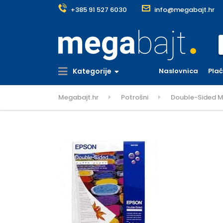
+385 91 527 6030
info@megabajt.hr
S
Kategorije
Naslovnica
Pla
Megabajt.hr
Potrošni
Double-Sided M