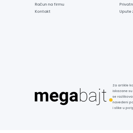
Račun na firmu
Privatn
Kontakt
Upute 
Za artikle 
iskazane su
se razlikova
navedeni p
i slike u p