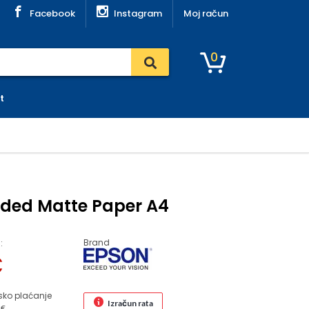
Facebook
Instagram
Moj račun
0
t
ided Matte Paper A4
Brand
:
€
sko plaćanje
Izračun rata
 €