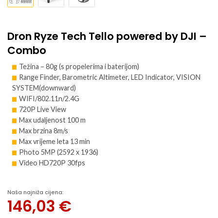
Dron Ryze Tech Tello powered by DJI –
Combo
Težina – 80g (s propelerima i baterijom)
Range Finder, Barometric Altimeter, LED Indicator, VISION
SYSTEM(downward)
WIFI/802.11n/2.4G
720P Live View
Max udaljenost 100 m
Max brzina 8m/s
Max vrijeme leta 13 min
Photo 5MP (2592 x 1936)
Video HD720P 30fps
Naša najniža cijena:
146,03
€