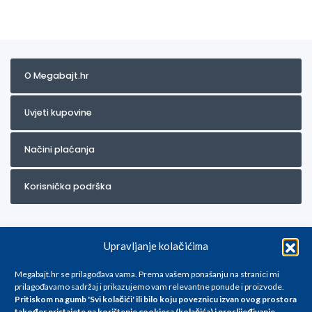
O Megabajt.hr
Uvjeti kupovine
Načini plaćanja
Korisnička podrška
Upravljanje kolačićima
Megabajt.hr se prilagođava vama. Prema vašem ponašanju na stranici mi
prilagođavamo sadržaj i prikazujemo vam relevantne ponude i proizvode.
Pritiskom na gumb 'Svi kolačići' ili bilo koju poveznicu izvan ovog prostora
Za artikle kojih trenutno nema u ponudi obratite nam se na
također pristajete na korištenje cookiesa (kolačića) i proslijeđivanje