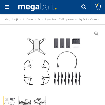
0
Megabajt.hr
Dron
Dron Ryze Tech Tello powered by DJI – Combo