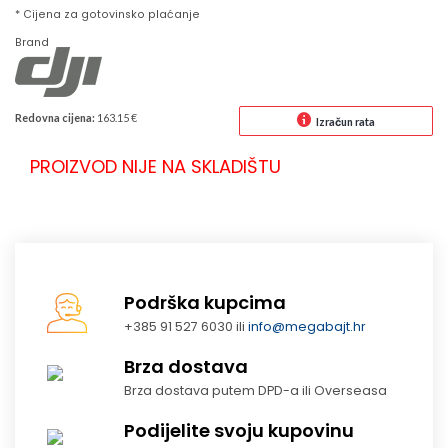
* Cijena za gotovinsko plaćanje
Brand
Redovna cijena:
163.15 €
Izračun rata
PROIZVOD NIJE NA SKLADIŠTU
Podrška kupcima
+385 91 527 6030 ili
info@megabajt.hr
Brza dostava
Brza dostava putem DPD-a ili Overseasa
Podijelite svoju kupovinu