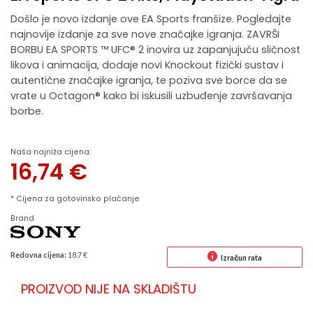
Došlo je novo izdanje ove EA Sports franšize. Pogledajte
najnovije izdanje za sve nove značajke igranja. ZAVRŠI
BORBU EA SPORTS ™ UFC® 2 inovira uz zapanjujuću sličnost
likova i animacija, dodaje novi Knockout fizički sustav i
autentične značajke igranja, te poziva sve borce da se
vrate u Octagon® kako bi iskusili uzbuđenje završavanja
borbe.
Naša najniža cijena:
16,74
€
* Cijena za gotovinsko plaćanje
Brand
Redovna cijena:
18.7 €
Izračun rata
PROIZVOD NIJE NA SKLADIŠTU