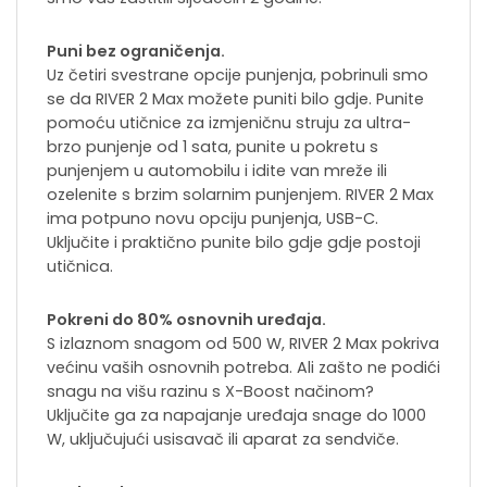
Puni bez ograničenja.
Uz četiri svestrane opcije punjenja, pobrinuli smo
se da RIVER 2 Max možete puniti bilo gdje. Punite
pomoću utičnice za izmjeničnu struju za ultra-
brzo punjenje od 1 sata, punite u pokretu s
punjenjem u automobilu i idite van mreže ili
ozelenite s brzim solarnim punjenjem. RIVER 2 Max
ima potpuno novu opciju punjenja, USB-C.
Uključite i praktično punite bilo gdje gdje postoji
utičnica.
Pokreni do 80% osnovnih uređaja.
S izlaznom snagom od 500 W, RIVER 2 Max pokriva
većinu vaših osnovnih potreba. Ali zašto ne podići
snagu na višu razinu s X-Boost načinom?
Uključite ga za napajanje uređaja snage do 1000
W, uključujući usisavač ili aparat za sendviče.