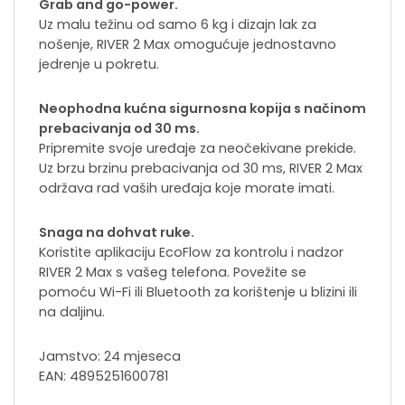
Grab and go-power.
Uz malu težinu od samo 6 kg i dizajn lak za
nošenje, RIVER 2 Max omogućuje jednostavno
jedrenje u pokretu.
Neophodna kućna sigurnosna kopija s načinom
prebacivanja od 30 ms.
Pripremite svoje uređaje za neočekivane prekide.
Uz brzu brzinu prebacivanja od 30 ms, RIVER 2 Max
održava rad vaših uređaja koje morate imati.
Snaga na dohvat ruke.
Koristite aplikaciju EcoFlow za kontrolu i nadzor
RIVER 2 Max s vašeg telefona. Povežite se
pomoću Wi-Fi ili Bluetooth za korištenje u blizini ili
na daljinu.
Jamstvo: 24 mjeseca
EAN: 4895251600781