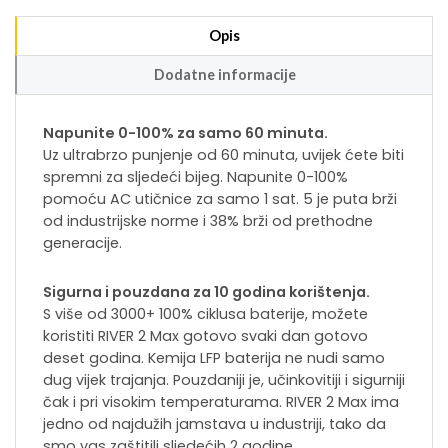
Opis
Dodatne informacije
Napunite 0-100% za samo 60 minuta.
Uz ultrabrzo punjenje od 60 minuta, uvijek ćete biti
spremni za sljedeći bijeg. Napunite 0-100%
pomoću AC utičnice za samo 1 sat. 5 je puta brži
od industrijske norme i 38% brži od prethodne
generacije.
Sigurna i pouzdana za 10 godina korištenja.
S više od 3000+ 100% ciklusa baterije, možete
koristiti RIVER 2 Max gotovo svaki dan gotovo
deset godina. Kemija LFP baterija ne nudi samo
dug vijek trajanja. Pouzdaniji je, učinkovitiji i sigurniji
čak i pri visokim temperaturama. RIVER 2 Max ima
jedno od najdužih jamstava u industriji, tako da
smo vas zaštitili sljedećih 2 godine.