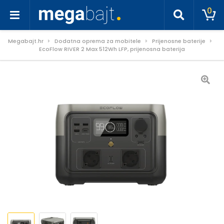
0
Megabajt.hr
Dodatna oprema za mobitele
Prijenosne baterije
EcoFlow RIVER 2 Max 512Wh LFP, prijenosna baterija