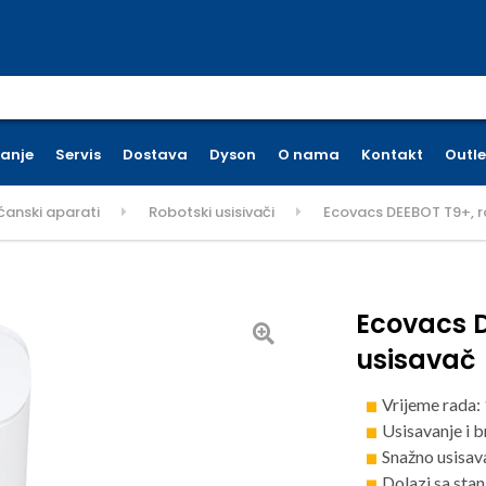
earch for:
ćanje
Servis
Dostava
Dyson
O nama
Kontakt
Outle
ćanski aparati
Robotski usisivači
Ecovacs DEEBOT T9+, r
Ecovacs D
usisavač
Vrijeme rada:
Usisavanje i 
Snažno usisav
Dolazi sa sta