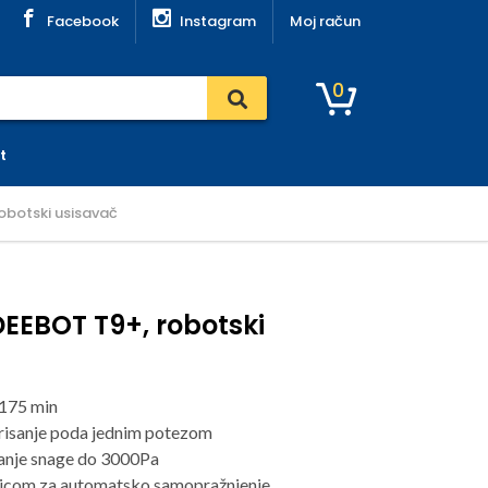
Facebook
Instagram
Moj račun
0
t
obotski usisavač
EEBOT T9+, robotski
 175 min
brisanje poda jednim potezom
anje snage do 3000Pa
nicom za automatsko samopražnjenje