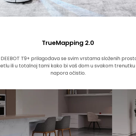
TrueMapping 2.0
 DEEBOT T9+ prilagođava se svim vrstama složenih prostor
tlu ili u totalnoj tami kako bi vaš dom u svakom trenutku i
napora očistio.