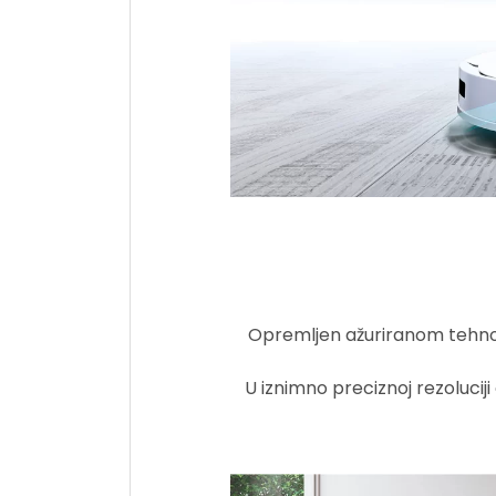
Opremljen ažuriranom tehnol
U iznimno preciznoj rezoluci