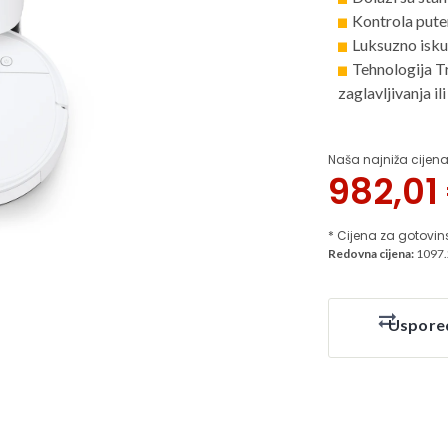
Kontrola pute
Luksuzno isku
Tehnologija T
zaglavljivanja il
Naša najniža cijena
982,01
* Cijena za gotovin
Redovna cijena:
1097.
Uspore