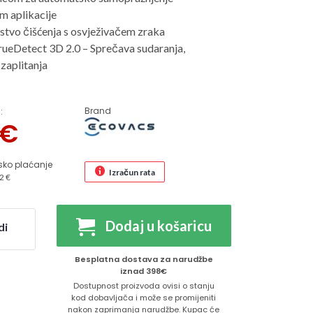
m aplikacije
stvo čišćenja s osvježivačem zraka
rueDetect 3D 2.0 – Sprečava sudaranja,
i zaplitanja
Brand
:
€
sko plaćanje
Izračun rata
2 €
Dodaj u košaricu
di
Besplatna dostava za narudžbe
iznad 398€
Dostupnost proizvoda ovisi o stanju
kod dobavljača i može se promijeniti
nakon zaprimanja narudžbe. Kupac će