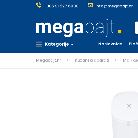
+385 91 527 6030
info@megabajt.hr
S
Kategorije
Naslovnica
Pla
Megabajt.hr
Kućanski aparati
Mali ku