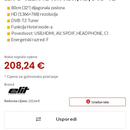
80cm (32″) dijagonala zaslona
HD (1366×768) rezolucija
DVB-T2 Tuner
Funkcija Hotel mode-a
Povezivost: USB,HDMI, AV, SPDIF, HEADPHONE, CI
Energetski razred: F
Naša najniža cijena:
208,24
€
* Cijena za gotovinsko plaćanje
Brand
Redovna cijena:
232.66 €
Izračun rata
Usporedi