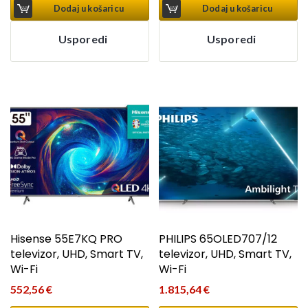
Dodaj u košaricu
Dodaj u košaricu
Usporedi
Usporedi
Hisense 55E7KQ PRO
PHILIPS 65OLED707/12
televizor, UHD, Smart TV,
televizor, UHD, Smart TV,
Wi-Fi
Wi-Fi
552,56
€
1.815,64
€