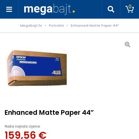
0
Megabajt.hr
Potrošni
Enhanced Matte Paper 44”
Enhanced Matte Paper 44”
Naša najniža cijena:
159,56
€