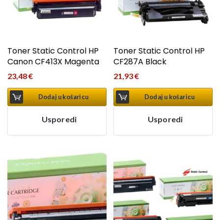
Toner Static Control HP
Toner Static Control HP
Canon CF413X Magenta
CF287A Black
23,48
€
21,93
€
Dodaj u košaricu
Dodaj u košaricu
Usporedi
Usporedi