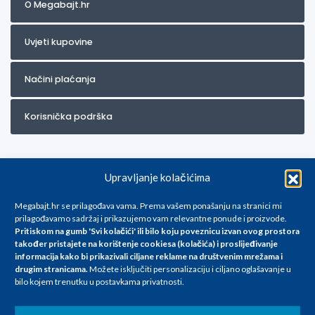
O Megabajt.hr
Uvjeti kupovine
Načini plaćanja
Korisnička podrška
Upravljanje kolačićima
Megabajt.hr se prilagođava vama. Prema vašem ponašanju na stranici mi
prilagođavamo sadržaj i prikazujemo vam relevantne ponude i proizvode.
Pritiskom na gumb 'Svi kolačići' ili bilo koju poveznicu izvan ovog prostora
Za artikle kojih trenutno nema u ponudi obratite nam se na
također pristajete na korištenje cookiesa (kolačića) i proslijeđivanje
info@megabajt.hr. Sve cijene su informativnog karaktera i podložne su
informacija kako bi prikazivali ciljane reklame na
društvenim mrežama i
promjenama, a
drugim stranicama
.
Možete isključiti personalizaciju i ciljano oglašavanje u
iskazane su za avansno plaćanje(gotovina) u Eurima i uključuju PDV. Sve
bilo kojem trenutku u postavkama privatnosti.
cijene su iskazane isključivo za kupovinu putem webshop-a i mogu
se razlikovati od cijena u našim poslovnicama. Trudimo se dati što bolji