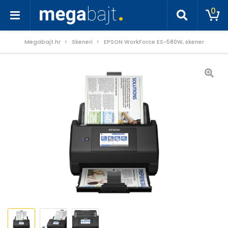
0
Megabajt.hr
Skeneri
EPSON WorkForce ES-580W, skener