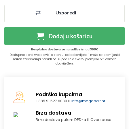
Usporedi
Dodaj u košaricu
Besplatna dostava za narudžbe iznad 398€
Dostupnost proizvoda ovisi o stanju kod dobavljača i može se promijeniti
nakon zaprimanja narudžbe. Kupac će o svakoj promjeni biti odmah
obaviješten.
Podrška kupcima
+385 91 527 6030 ili
info@megabajt.hr
Brza dostava
Brza dostava putem DPD-a ili Overseasa