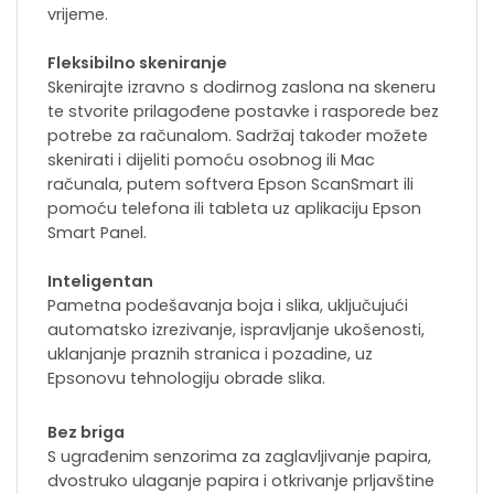
vrijeme.
Fleksibilno skeniranje
Skenirajte izravno s dodirnog zaslona na skeneru
te stvorite prilagođene postavke i rasporede bez
potrebe za računalom. Sadržaj također možete
skenirati i dijeliti pomoću osobnog ili Mac
računala, putem softvera Epson ScanSmart ili
pomoću telefona ili tableta uz aplikaciju Epson
Smart Panel.
Inteligentan
Pametna podešavanja boja i slika, uključujući
automatsko izrezivanje, ispravljanje ukošenosti,
uklanjanje praznih stranica i pozadine, uz
Epsonovu tehnologiju obrade slika.
Bez briga
S ugrađenim senzorima za zaglavljivanje papira,
dvostruko ulaganje papira i otkrivanje prljavštine