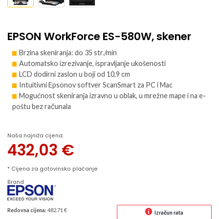
EPSON WorkForce ES-580W, skener
Brzina skeniranja: do 35 str./min
Automatsko izrezivanje, ispravljanje ukošenosti
LCD dodirni zaslon u boji od 10,9 cm
Intuitivni Epsonov softver ScanSmart za PC i Mac
Mogućnost skeniranja izravno u oblak, u mrežne mape i na e-
poštu bez računala
Naša najniža cijena:
432,03
€
* Cijena za gotovinsko plaćanje
Brand
Redovna cijena:
482.71 €
Izračun rata