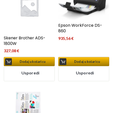
Epson WorkForce DS-
860
Skener Brother ADS-
935,56
€
1800W
327,08
€
Dodaj u košaricu
Dodaj u košaricu
Usporedi
Usporedi