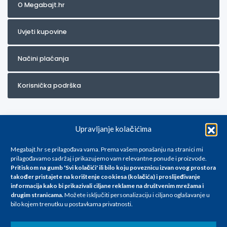
O Megabajt.hr
Uvjeti kupovine
Načini plaćanja
Korisnička podrška
Upravljanje kolačićima
Megabajt.hr se prilagođava vama. Prema vašem ponašanju na stranici mi
prilagođavamo sadržaj i prikazujemo vam relevantne ponude i proizvode.
Pritiskom na gumb 'Svi kolačići' ili bilo koju poveznicu izvan ovog prostora
Za artikle kojih trenutno nema u ponudi obratite nam se na
također pristajete na korištenje cookiesa (kolačića) i proslijeđivanje
info@megabajt.hr. Sve cijene su informativnog karaktera i podložne su
informacija kako bi prikazivali ciljane reklame na
društvenim mrežama i
promjenama, a
drugim stranicama
.
Možete isključiti personalizaciju i ciljano oglašavanje u
iskazane su za avansno plaćanje(gotovina) u Eurima i uključuju PDV. Sve
bilo kojem trenutku u postavkama privatnosti.
cijene su iskazane isključivo za kupovinu putem webshop-a i mogu
se razlikovati od cijena u našim poslovnicama. Trudimo se dati što bolji