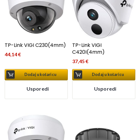
TP-Link VIGI C230(4mm)
TP-Link VIGI
C420I(4mm)
44,14
€
37,45
€
Dodaj u košaricu
Dodaj u košaricu
Usporedi
Usporedi