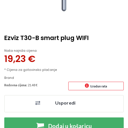
Ezviz T30-B smart plug WIFI
Naša najniža cijena:
19,23
€
* Cijena za gotovinsko plaćanje
Brand
Redovna cijena:
21.48 €
Izračun rata
Usporedi
Dodaj u košaricu