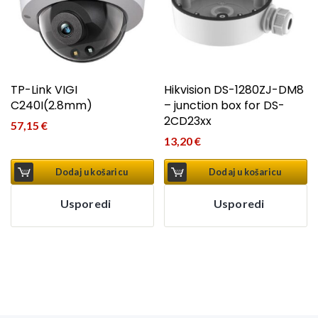
TP-Link VIGI
Hikvision DS-1280ZJ-DM8
C240I(2.8mm)
– junction box for DS-
2CD23xx
57,15
€
13,20
€
Dodaj u košaricu
Dodaj u košaricu
Usporedi
Usporedi