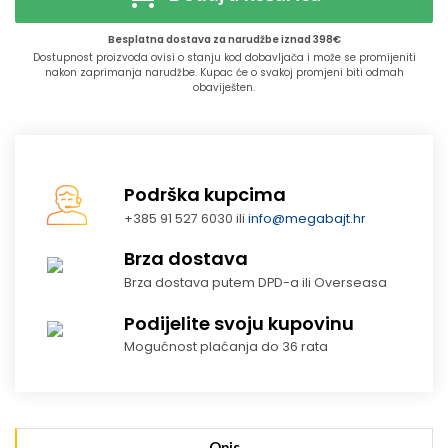
Besplatna dostava za narudžbe iznad 398€
Dostupnost proizvoda ovisi o stanju kod dobavljača i može se promijeniti
nakon zaprimanja narudžbe. Kupac će o svakoj promjeni biti odmah
obaviješten.
Podrška kupcima
+385 91 527 6030 ili
info@megabajt.hr
Brza dostava
Brza dostava putem DPD-a ili Overseasa
Podijelite svoju kupovinu
Mogućnost plaćanja do 36 rata
Opis