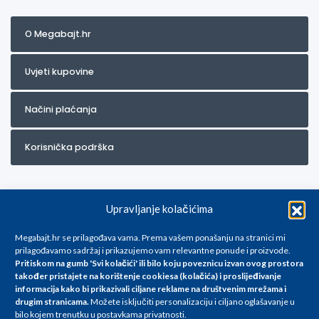
O Megabajt.hr
Uvjeti kupovine
Načini plaćanja
Korisnička podrška
Upravljanje kolačićima
Megabajt.hr se prilagođava vama. Prema vašem ponašanju na stranici mi
prilagođavamo sadržaj i prikazujemo vam relevantne ponude i proizvode.
Pritiskom na gumb 'Svi kolačići' ili bilo koju poveznicu izvan ovog prostora
Za artikle kojih trenutno nema u ponudi obratite nam se na
također pristajete na korištenje cookiesa (kolačića) i proslijeđivanje
info@megabajt.hr. Sve cijene su informativnog karaktera i podložne su
informacija kako bi prikazivali ciljane reklame na
društvenim mrežama i
promjenama, a
drugim stranicama
.
Možete isključiti personalizaciju i ciljano oglašavanje u
iskazane su za avansno plaćanje(gotovina) u Eurima i uključuju PDV. Sve
bilo kojem trenutku u postavkama privatnosti.