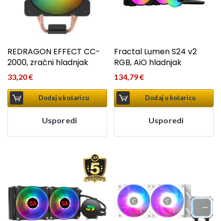
REDRAGON EFFECT CC-
Fractal Lumen S24 v2
2000, zračni hladnjak
RGB, AiO hladnjak
33,20
€
134,79
€
Dodaj u košaricu
Dodaj u košaricu
Usporedi
Usporedi