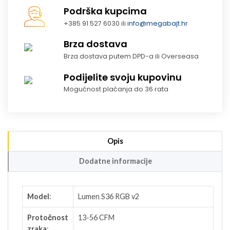
Podrška kupcima
+385 91 527 6030 ili
info@megabajt.hr
Brza dostava
Brza dostava putem DPD-a ili Overseasa
Podijelite svoju kupovinu
Mogućnost plaćanja do 36 rata
Opis
Dodatne informacije
Model
:
Lumen S36 RGB v2
Protočnost
13-56 CFM
zraka
: