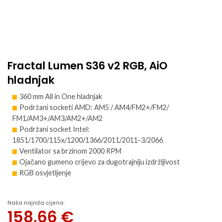
Fractal Lumen S36 v2 RGB, AiO
hladnjak
360 mm All in One hladnjak
Podržani socketi AMD: AM5 / AM4/FM2+/FM2/
FM1/AM3+/AM3/AM2+/AM2
Podržani socket Intel:
1851/1700/115x/1200/1366/2011/2011-3/2066
Ventilator sa brzinom 2000 RPM
Ojačano gumeno crijevo za dugotrajniju izdržljivost
RGB osvjetljenje
Naša najniža cijena:
158,66
€