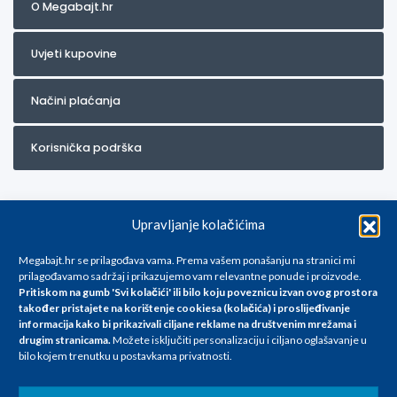
O Megabajt.hr
Uvjeti kupovine
Načini plaćanja
Korisnička podrška
Upravljanje kolačićima
Megabajt.hr se prilagođava vama. Prema vašem ponašanju na stranici mi
prilagođavamo sadržaj i prikazujemo vam relevantne ponude i proizvode.
Pritiskom na gumb 'Svi kolačići' ili bilo koju poveznicu izvan ovog prostora
Za artikle kojih trenutno nema u ponudi obratite nam se na
također pristajete na korištenje cookiesa (kolačića) i proslijeđivanje
info@megabajt.hr. Sve cijene su informativnog karaktera i podložne su
informacija kako bi prikazivali ciljane reklame na
društvenim mrežama i
promjenama, a
drugim stranicama
.
Možete isključiti personalizaciju i ciljano oglašavanje u
iskazane su za avansno plaćanje(gotovina) u Eurima i uključuju PDV. Sve
bilo kojem trenutku u postavkama privatnosti.
cijene su iskazane isključivo za kupovinu putem webshop-a i mogu
se razlikovati od cijena u našim poslovnicama. Trudimo se dati što bolji