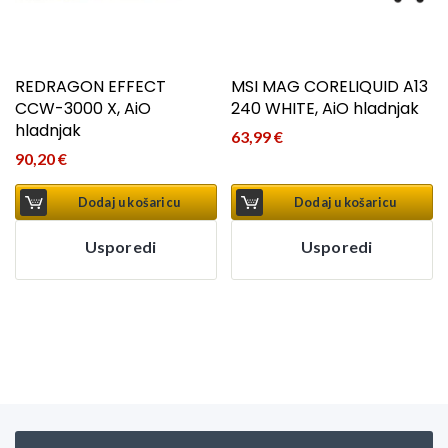
REDRAGON EFFECT
MSI MAG CORELIQUID A13
CCW-3000 X, AiO
240 WHITE, AiO hladnjak
hladnjak
63,99
€
90,20
€
Dodaj u košaricu
Dodaj u košaricu
Usporedi
Usporedi