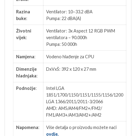
Razina
Ventilator: 10–33.2 dBA
buke
:
Pumpa: 22 dBA(A)
Životni
Ventilator: 3x Aspect 12 RGB PWM
vijek
:
ventilatora – 90.000h
Pumpa: 50 000h
Namjena
:
Vodeno hlađenje za CPU
Dimenzije
DxVxŠ: 392 x 120 x 27 mm
hladnjaka
:
Podnožje
:
Intel LGA
1851/1700/1150/1151/1155/1156/1200
LGA 1366/2011/2011-3/2066
AMD: AM5/AM4/FM2+/FM2/
FM1/AM3+/AM3/AM2+/AM2
Napomena
:
Više detalja o proizvodu možete naći
ovdje.