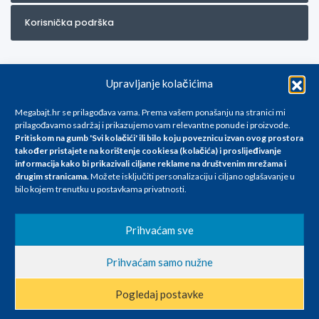
Korisnička podrška
Upravljanje kolačićima
Megabajt.hr se prilagođava vama. Prema vašem ponašanju na stranici mi
prilagođavamo sadržaj i prikazujemo vam relevantne ponude i proizvode.
Pritiskom na gumb 'Svi kolačići' ili bilo koju poveznicu izvan ovog prostora
Za artikle kojih trenutno nema u ponudi obratite nam se na
također pristajete na korištenje cookiesa (kolačića) i proslijeđivanje
info@megabajt.hr. Sve cijene su informativnog karaktera i podložne su
informacija kako bi prikazivali ciljane reklame na
društvenim mrežama i
promjenama, a
drugim stranicama
.
Možete isključiti personalizaciju i ciljano oglašavanje u
iskazane su za avansno plaćanje(gotovina) u Eurima i uključuju PDV. Sve
bilo kojem trenutku u postavkama privatnosti.
cijene su iskazane isključivo za kupovinu putem webshop-a i mogu
se razlikovati od cijena u našim poslovnicama. Trudimo se dati što bolji
i točniji opis i sliku. Unatoč tome, ne možemo garantirati da su svi
Prihvaćam sve
navedeni podaci
i slike u potpunosti točni. Ne odgovaramo za eventualne pogreške
Prihvaćam samo nužne
nastale u opisu proizvoda, greške prilikom štampanja te promjene
cijena.
Pogledaj postavke