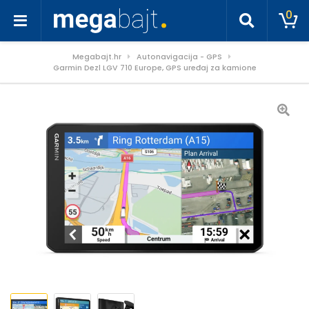
0
Megabajt.hr
Autonavigacija - GPS
Garmin Dezl LGV 710 Europe, GPS uređaj za kamione