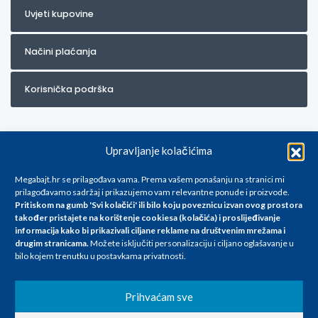
Uvjeti kupovine
Načini plaćanja
Korisnička podrška
Upravljanje kolačićima
Megabajt.hr se prilagođava vama. Prema vašem ponašanju na stranici mi
prilagođavamo sadržaj i prikazujemo vam relevantne ponude i proizvode.
Pritiskom na gumb 'Svi kolačići' ili bilo koju poveznicu izvan ovog prostora
Za artikle kojih trenutno nema u ponudi obratite nam se na
također pristajete na korištenje cookiesa (kolačića) i proslijeđivanje
info@megabajt.hr. Sve cijene su informativnog karaktera i podložne su
informacija kako bi prikazivali ciljane reklame na
društvenim mrežama i
promjenama, a
drugim stranicama
.
Možete isključiti personalizaciju i ciljano oglašavanje u
iskazane su za avansno plaćanje(gotovina) u Eurima i uključuju PDV. Sve
bilo kojem trenutku u postavkama privatnosti.
cijene su iskazane isključivo za kupovinu putem webshop-a i mogu
se razlikovati od cijena u našim poslovnicama. Trudimo se dati što bolji
i točniji opis i sliku. Unatoč tome, ne možemo garantirati da su svi
Prihvaćam sve
navedeni podaci