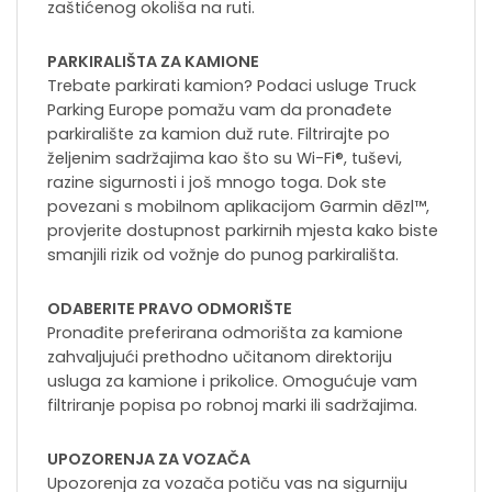
zaštićenog okoliša na ruti.
PARKIRALIŠTA ZA KAMIONE
Trebate parkirati kamion? Podaci usluge Truck
Parking Europe pomažu vam da pronađete
parkiralište za kamion duž rute. Filtrirajte po
željenim sadržajima kao što su Wi-Fi®, tuševi,
razine sigurnosti i još mnogo toga. Dok ste
povezani s mobilnom aplikacijom Garmin dēzl™,
provjerite dostupnost parkirnih mjesta kako biste
smanjili rizik od vožnje do punog parkirališta.
ODABERITE PRAVO ODMORIŠTE
Pronađite preferirana odmorišta za kamione
zahvaljujući prethodno učitanom direktoriju
usluga za kamione i prikolice. Omogućuje vam
filtriranje popisa po robnoj marki ili sadržajima.
UPOZORENJA ZA VOZAČA
Upozorenja za vozača potiču vas na sigurniju