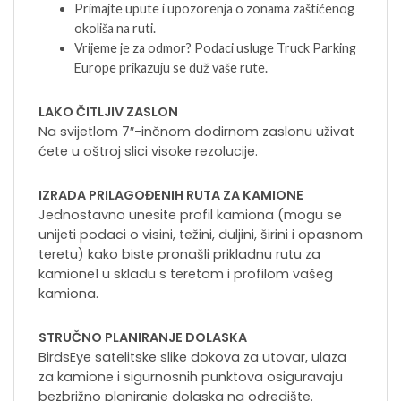
Primajte upute i upozorenja o zonama zaštićenog
okoliša na ruti.
Vrijeme je za odmor? Podaci usluge Truck Parking
Europe prikazuju se duž vaše rute.
LAKO ČITLJIV ZASLON
Na svijetlom 7″-inčnom dodirnom zaslonu uživat
ćete u oštroj slici visoke rezolucije.
IZRADA PRILAGOĐENIH RUTA ZA KAMIONE
Jednostavno unesite profil kamiona (mogu se
unijeti podaci o visini, težini, duljini, širini i opasnom
teretu) kako biste pronašli prikladnu rutu za
kamione1 u skladu s teretom i profilom vašeg
kamiona.
STRUČNO PLANIRANJE DOLASKA
BirdsEye satelitske slike dokova za utovar, ulaza
za kamione i sigurnosnih punktova osiguravaju
bezbrižno planiranje dolaska na odredište.