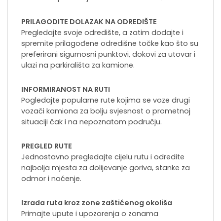
PRILAGODITE DOLAZAK NA ODREDIŠTE
Pregledajte svoje odredište, a zatim dodajte i
spremite prilagođene odredišne točke kao što su
preferirani sigurnosni punktovi, dokovi za utovar i
ulazi na parkirališta za kamione.
INFORMIRANOST NA RUTI
Pogledajte popularne rute kojima se voze drugi
vozači kamiona za bolju svjesnost o prometnoj
situaciji čak i na nepoznatom području.
PREGLED RUTE
Jednostavno pregledajte cijelu rutu i odredite
najbolja mjesta za dolijevanje goriva, stanke za
odmor i noćenje.
Izrada ruta kroz zone zaštićenog okoliša
Primajte upute i upozorenja o zonama