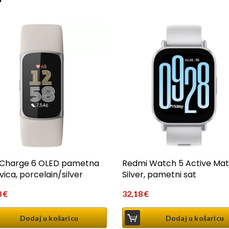
t Charge 6 OLED pametna
Redmi Watch 5 Active Mat
vica, porcelain/silver
Silver, pametni sat
8
€
32,18
€
Dodaj u košaricu
Dodaj u košaricu