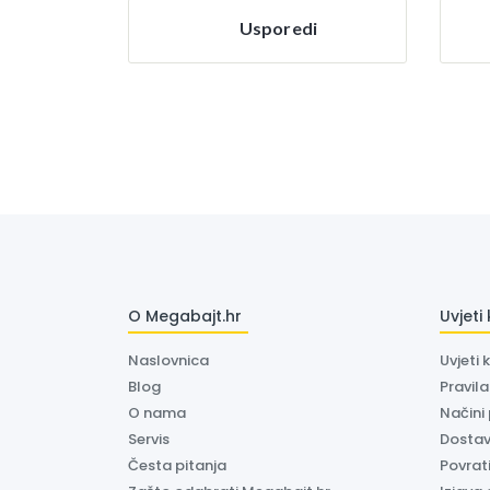
Usporedi
O Megabajt.hr
Uvjeti
Naslovnica
Uvjeti 
Blog
Pravil
O nama
Načini
Servis
Dosta
Česta pitanja
Povrati