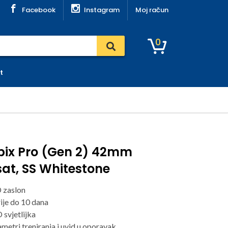
Facebook
Instagram
Moj račun
0
t
pix Pro (Gen 2) 42mm
at, SS Whitestone
 zaslon
ije do 10 dana
svjetlijka
metri treniranja i uvid u oporavak