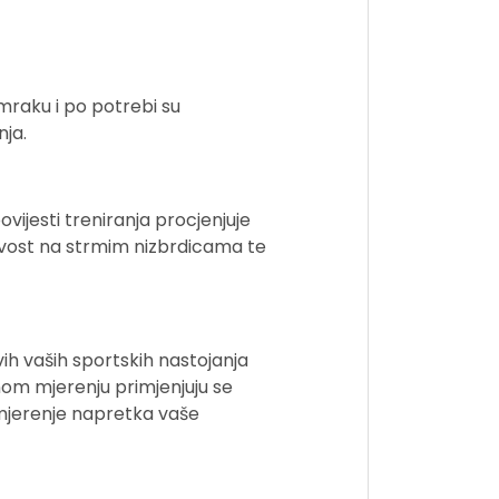
 mraku i po potrebi su
nja.
ijesti treniranja procjenjuje
jivost na strmim nizbrdicama te
ih vaših sportskih nastojanja
nom mjerenju primjenjuju se
 mjerenje napretka vaše