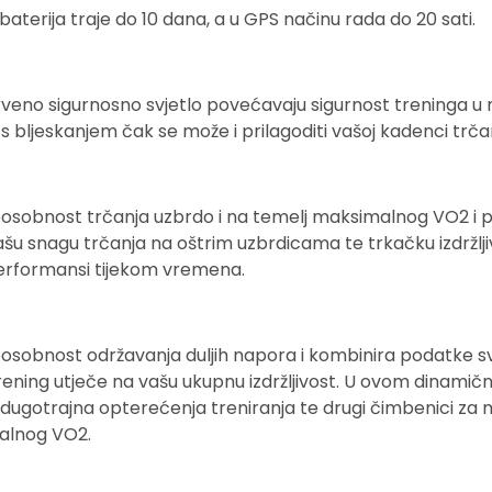
terija traje do 10 dana, a u GPS načinu rada do 20 sati.
 i crveno sigurnosno svjetlo povećavaju sigurnost treninga u
s bljeskanjem čak se može i prilagoditi vašoj kadenci trča
osobnost trčanja uzbrdo i na temelj maksimalnog VO2 i pov
ašu snagu trčanja na oštrim uzbrdicama te trkačku izdržl
performansi tijekom vremena.
osobnost održavanja duljih napora i kombinira podatke sv
trening utječe na vašu ukupnu izdržljivost. U ovom dinamič
dugotrajna opterećenja treniranja te drugi čimbenici za
alnog VO2.