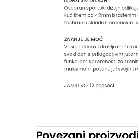
IZDRŽLJIV DIZAJN
Otporan sportski dizajn odliku
kućištem od 42mm izrađenim od
testiran u skladu s američkim 
ZNANJE JE MOĆ
Vaši podaci o zdravlju i trenira
svaki dan s prilagodljivim jutar
funkcijom spremnosti za trenir
maksimalni potencijal svojih tre
JAMSTVO: 12 mjeseci
Povezani proizvod