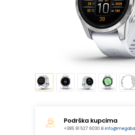
Podrška kupcima
+385 91 527 6030 ili
info@megabaj