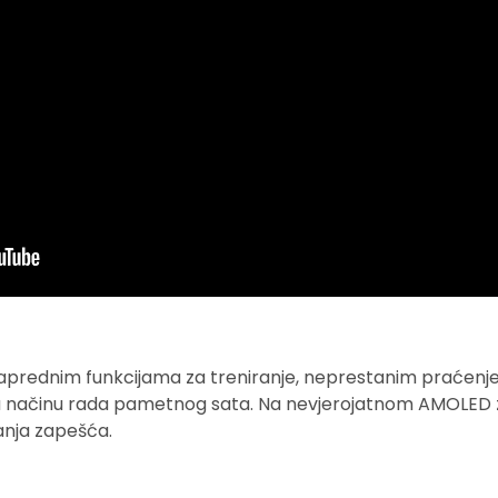
naprednim funkcijama za treniranje, neprestanim praćenjem
 u načinu rada pametnog sata. Na nevjerojatnom AMOLED z
manja zapešća.