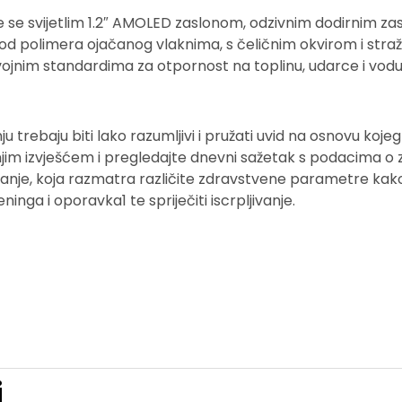
je se svijetlim 1.2″ AMOLED zaslonom, odzivnim dodirnim z
 polimera ojačanog vlaknima, s čeličnim okvirom i straž
vojnim standardima za otpornost na toplinu, udarce i vodu
nju trebaju biti lako razumljivi i pružati uvid na osnovu koj
njim izvješćem i pregledajte dnevni sažetak s podacima o zd
anje, koja razmatra različite zdravstvene parametre kako 
ninga i oporavka1 te spriječiti iscrpljivanje.
i