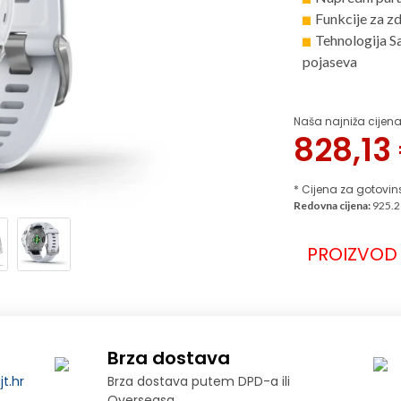
Funkcije za zd
Tehnologija Sa
pojaseva
Naša najniža cijena
828,13
* Cijena za gotovin
Redovna cijena:
925.2
PROIZVOD 
Brza dostava
t.hr
Brza dostava putem DPD-a ili
Overseasa