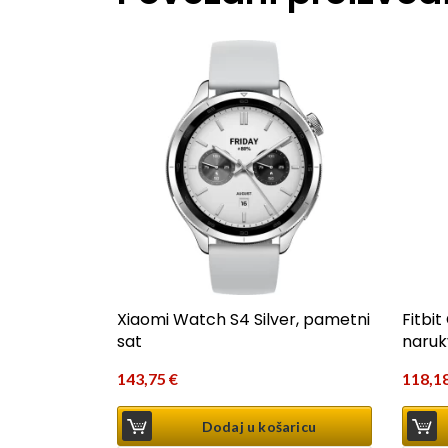
Xiaomi Watch S4 Silver, pametni
Fitbi
sat
naruk
143,75
€
118,1
Dodaj u košaricu