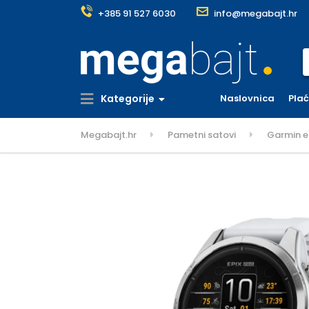
+385 91 527 6030
info@megabajt.hr
S
Kategorije
Naslovnica
Pla
Megabajt.hr
Pametni satovi
Garmin e