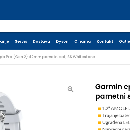
earch for:
ćanje
Servis
Dostava
Dyson
O nama
Kontakt
Outle
pix Pro (Gen 2) 42mm pametni sat, SS Whitestone
Garmin e
pametni s
1.2″ AMOLED
Trajanje bater
Ugrađena LED 
Napredni para