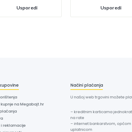
Usporedi
Usporedi
 kupovine
Načini plaćanja
korištenja
U našoj web trgovini možete plati
a kupnje na Megabajt.hr
 plaćanja
– kreditnim karticama jednokratn
na rate
va
– internet bankarstvom, općom
 i reklamacije
uplatnicom