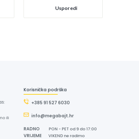
Usporedi
Korisnička podrška
ti:
+385 91 527 6030
info@megabajt.hr
o ili
RADNO
PON - PET od 9 do 17:00
VRIJEME
VIKEND ne radimo