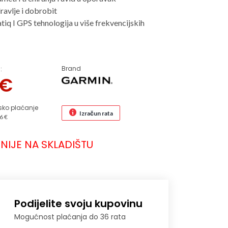
ravlje i dobrobit
tiq I GPS tehnologija u više frekvencijskih
Brand
:
€
sko plaćanje
Izračun rata
6 €
NIJE NA SKLADIŠTU
Podijelite svoju kupovinu
Mogućnost plaćanja do 36 rata