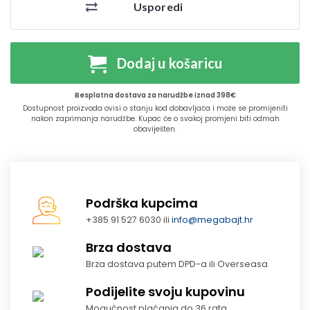
Usporedi
Dodaj u košaricu
Besplatna dostava za narudžbe iznad 398€
Dostupnost proizvoda ovisi o stanju kod dobavljača i može se promijeniti
nakon zaprimanja narudžbe. Kupac će o svakoj promjeni biti odmah
obaviješten.
Podrška kupcima
+385 91 527 6030 ili
info@megabajt.hr
Brza dostava
Brza dostava putem DPD-a ili Overseasa
Podijelite svoju kupovinu
Mogućnost plaćanja do 36 rata