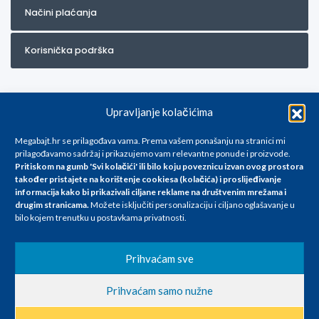
Načini plaćanja
Korisnička podrška
Upravljanje kolačićima
Megabajt.hr se prilagođava vama. Prema vašem ponašanju na stranici mi
prilagođavamo sadržaj i prikazujemo vam relevantne ponude i proizvode.
Pritiskom na gumb 'Svi kolačići' ili bilo koju poveznicu izvan ovog prostora
Za artikle kojih trenutno nema u ponudi obratite nam se na
također pristajete na korištenje cookiesa (kolačića) i proslijeđivanje
info@megabajt.hr. Sve cijene su informativnog karaktera i podložne su
informacija kako bi prikazivali ciljane reklame na
društvenim mrežama i
promjenama, a
drugim stranicama
.
Možete isključiti personalizaciju i ciljano oglašavanje u
iskazane su za avansno plaćanje(gotovina) u Eurima i uključuju PDV. Sve
bilo kojem trenutku u postavkama privatnosti.
cijene su iskazane isključivo za kupovinu putem webshop-a i mogu
se razlikovati od cijena u našim poslovnicama. Trudimo se dati što bolji
i točniji opis i sliku. Unatoč tome, ne možemo garantirati da su svi
Prihvaćam sve
navedeni podaci
i slike u potpunosti točni. Ne odgovaramo za eventualne pogreške
Prihvaćam samo nužne
nastale u opisu proizvoda, greške prilikom štampanja te promjene
cijena.