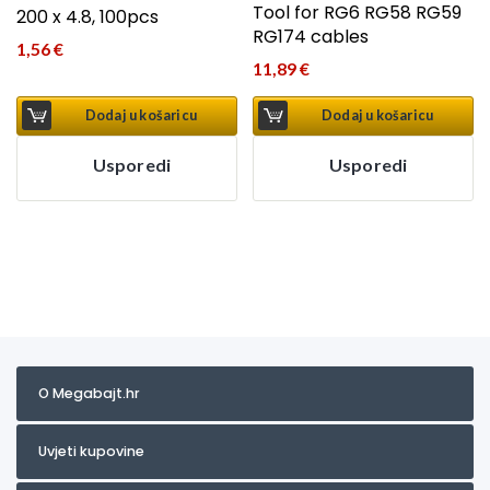
Tool for RG6 RG58 RG59
200 x 4.8, 100pcs
RG174 cables
1,56
€
11,89
€
Dodaj u košaricu
Dodaj u košaricu
Usporedi
Usporedi
O Megabajt.hr
Uvjeti kupovine