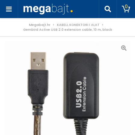
0
Megabajt.hr
KABELI, KONEKTORI I ALAT
Gembird Active USB 2.0 extension cable, 10 m, black