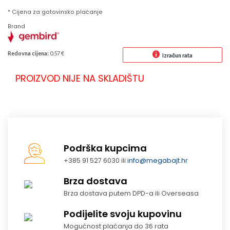
* Cijena za gotovinsko plaćanje
Brand
Redovna cijena:
0.57 €
Izračun rata
PROIZVOD NIJE NA SKLADIŠTU
Podrška kupcima
+385 91 527 6030 ili
info@megabajt.hr
Brza dostava
Brza dostava putem DPD-a ili Overseasa
Podijelite svoju kupovinu
Mogućnost plaćanja do 36 rata