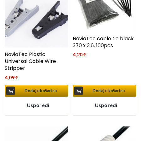
NaviaTec cable tie black
370 x 3.6, 100pcs
NaviaTec Plastic
4,20
€
Universal Cable Wire
Stripper
4,09
€
Dodaj u košaricu
Dodaj u košaricu
Usporedi
Usporedi