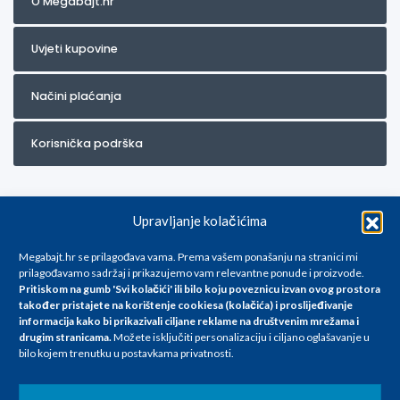
O Megabajt.hr
Uvjeti kupovine
Načini plaćanja
Korisnička podrška
Upravljanje kolačićima
Megabajt.hr se prilagođava vama. Prema vašem ponašanju na stranici mi
prilagođavamo sadržaj i prikazujemo vam relevantne ponude i proizvode.
Pritiskom na gumb 'Svi kolačići' ili bilo koju poveznicu izvan ovog prostora
Za artikle kojih trenutno nema u ponudi obratite nam se na
također pristajete na korištenje cookiesa (kolačića) i proslijeđivanje
info@megabajt.hr. Sve cijene su informativnog karaktera i podložne su
informacija kako bi prikazivali ciljane reklame na
društvenim mrežama i
promjenama, a
drugim stranicama
.
Možete isključiti personalizaciju i ciljano oglašavanje u
iskazane su za avansno plaćanje(gotovina) u Eurima i uključuju PDV. Sve
bilo kojem trenutku u postavkama privatnosti.
cijene su iskazane isključivo za kupovinu putem webshop-a i mogu
se razlikovati od cijena u našim poslovnicama. Trudimo se dati što bolji
i točniji opis i sliku. Unatoč tome, ne možemo garantirati da su svi