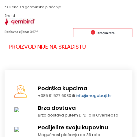
* Cijena za gotovinsko plaćanje
Brand
Redovna cijena:
0.57 €
Izračun rata
PROIZVOD NIJE NA SKLADIŠTU
Podrška kupcima
+385 91 527 6030 ili
info@megabajt.hr
Brza dostava
Brza dostava putem DPD-a ili Overseasa
Podijelite svoju kupovinu
Mogućnost plaćanja do 36 rata