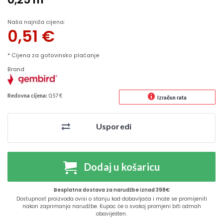
Naša najniža cijena:
0,51
€
* Cijena za gotovinsko plaćanje
Brand
Redovna cijena:
0.57 €
Izračun rata
Usporedi
Dodaj u košaricu
Besplatna dostava za narudžbe iznad 398€
Dostupnost proizvoda ovisi o stanju kod dobavljača i može se promijeniti
nakon zaprimanja narudžbe. Kupac će o svakoj promjeni biti odmah
obaviješten.