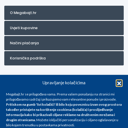
O Megabajt.hr
Uvjeti kupovine
Načini plaćanja
Korisnička podrška
Upravljanje kolačićima
Megabajt.hr se prilagođava vama. Prema vašem ponašanju na stranici mi
prilagođavamo sadržaj i prikazujemo vam relevantne ponude i proizvode.
Pritiskom na gumb 'Svi kolačići' ili bilo koju poveznicu izvan ovog prostora
Za artikle kojih trenutno nema u ponudi obratite nam se na
također pristajete na korištenje cookiesa (kolačića) i proslijeđivanje
info@megabajt.hr. Sve cijene su informativnog karaktera i podložne su
informacija kako bi prikazivali ciljane reklame na
društvenim mrežama i
promjenama, a
drugim stranicama
.
Možete isključiti personalizaciju i ciljano oglašavanje u
iskazane su za avansno plaćanje(gotovina) u Eurima i uključuju PDV. Sve
bilo kojem trenutku u postavkama privatnosti.