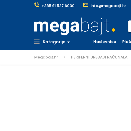
+385 91 527 6030
info@megabajt.hr
S
Kategorije
Naslovnica
Pla
Megabajt.hr
PERIFERNI UREĐAJI RAČUNALA