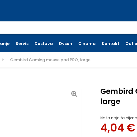
earch for:
ćanje
Servis
Dostava
Dyson
O nama
Kontakt
Outle
Gembird Gaming mouse pad PRO, large
Gembird 
large
Naša najniža cijena
4,04
€