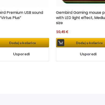
rd Premium USB sound
Gembird Gaming mouse p
“Virtus Plus”
with LED light effect, Med
size
10,45
€
Dodaj u košaricu
Dodaj u košaricu
Usporedi
Usporedi