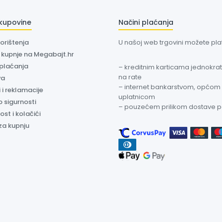
 kupovine
Načini plaćanja
korištenja
U našoj web trgovini možete plati
a kupnje na Megabajt.hr
 plaćanja
– kreditnim karticama jednokratn
na rate
va
– internet bankarstvom, općom
 i reklamacije
uplatnicom
o sigurnosti
– pouzećem prilikom dostave 
ost i kolačići
za kupnju