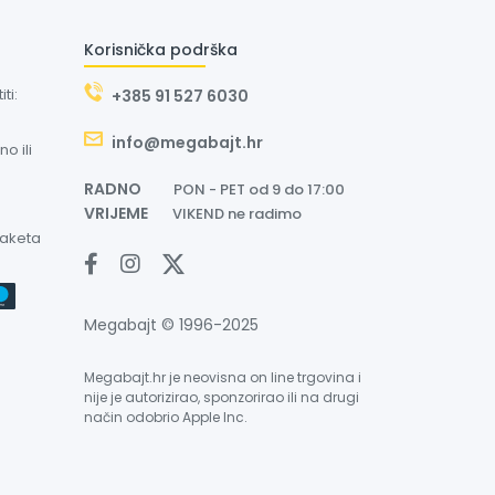
Korisnička podrška
ti:
+385 91 527 6030
info@megabajt.hr
o ili
RADNO
PON - PET od 9 do 17:00
VRIJEME
VIKEND ne radimo
paketa
Megabajt © 1996-2025
Megabajt.hr je neovisna on line trgovina i
nije je autorizirao, sponzorirao ili na drugi
način odobrio Apple Inc.