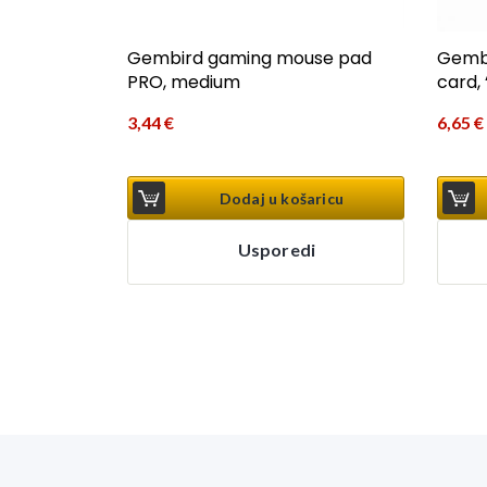
Gembi
Gembird gaming mouse pad
card, 
PRO, medium
6,65
€
3,44
€
Dodaj u košaricu
Usporedi