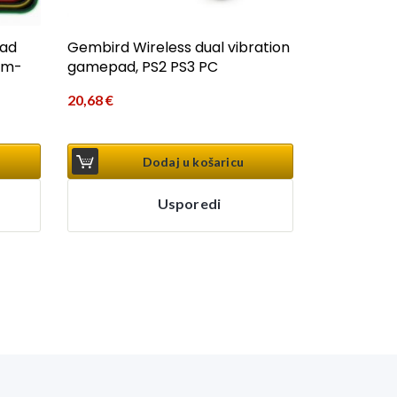
ad
Gembird Wireless dual vibration
ium-
gamepad, PS2 PS3 PC
20,68
€
Dodaj u košaricu
Usporedi