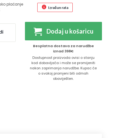
sko plaćanje
Izračun rata
€
Dodaj u košaricu
di
Besplatna dostava za narudžbe
iznad 398€
Dostupnost proizvoda ovisi o stanju
kod dobavljača i može se promijeniti
nakon zaprimanja narudžbe. Kupac će
o svakoj promjeni biti odmah
obaviješten.